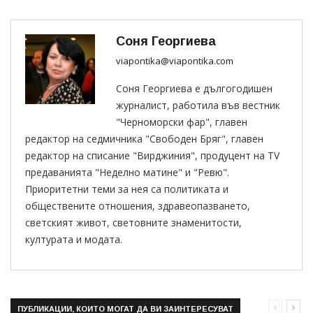
Соня Георгиева
viapontika@viapontika.com
Соня Георгиева е дългогодишен
журналист, работила във вестник
"Черноморски фар", главен
редактор на седмичника "Свободен Бряг", главен
редактор на списание "Вирджиния", продуцент на TV
предаванията "Неделно матине" и "Ревю".
Приоритетни теми за нея са политиката и
обществените отношения, здравеопазването,
светският живот, световните знаменитости,
културата и модата.
ПУБЛИКАЦИИ, КОИТО МОГАТ ДА ВИ ЗАИНТЕРЕСУВАТ