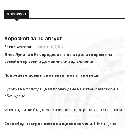
ХОРОСКОП
Хороскоп за 10 август
Елена Фотева
Август 10, 2026
Днес Луната в Рак предполага да отделите време на
семейни връзки и домакински задължения.
Подредете дома и се отървете от стари вещи.
Сутринта е подходяща за провеждане на важни разговори и
обсъждане .
Много идеи ще бъдат реализирани с подкрепата на съюзници.
Следобед настроението ви ще се промени.
Ще бъде по-