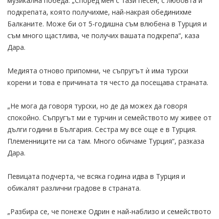
музикална победа. „Според мен с тази песен, с любовта и
подкрепата, която получихме, най-накрая обединихме
Балканите. Може би от 5-годишна съм влюбена в Турция и
съм много щастлива, че получих вашата подкрепа“, каза
Дара.
Медията отново припомни, че съпругът ѝ има турски
корени и това е причината тя често да посещава страната.
„Не мога да говоря турски, но де да можех да говоря
спокойно. Съпругът ми е турчин и семейството му живее от
дълги години в България. Сестра му все още е в Турция.
Племенниците ни са там. Много обичаме Турция“, разказа
Дара.
Певицата подчерта, че всяка година идва в Турция и
обикалят различни градове в страната.
„Разбира се, че понеже Одрин е най-наблизо и семейството