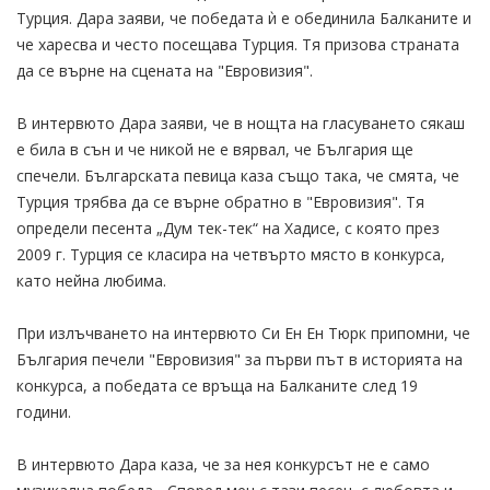
Турция. Дара заяви, че победата ѝ е обединила Балканите и
че харесва и често посещава Турция. Тя призова страната
да се върне на сцената на "Евровизия".
В интервюто Дара заяви, че в нощта на гласуването сякаш
е била в сън и че никой не е вярвал, че България ще
спечели. Българската певица каза също така, че смята, че
Турция трябва да се върне обратно в "Евровизия". Тя
определи песента „Дум тек-тек“ на Хадисе, с която през
2009 г. Турция се класира на четвърто място в конкурса,
като нейна любима.
При излъчването на интервюто Си Ен Ен Тюрк припомни, че
България печели "Евровизия" за първи път в историята на
конкурса, а победата се връща на Балканите след 19
години.
В интервюто Дара каза, че за нея конкурсът не е само