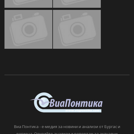
Виа Понтика - е-медия за новини и анализи от Бургас и
региона. Открийте анализи и репортаж за актуални