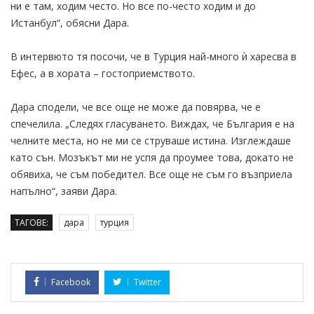
ни е там, ходим често. Но все по-често ходим и до
Истанбул“, обясни Дара.
В интервюто тя посочи, че в Турция най-много ѝ харесва в
Ефес, а в хората – гостоприемството.
Дара сподели, че все още не може да повярва, че е
спечелила. „Следях гласуването. Виждах, че България е на
челните места, но не ми се струваше истина. Изглеждаше
като сън. Мозъкът ми не успя да проумее това, докато не
обявиха, че съм победител. Все още не съм го възприела
напълно“, заяви Дара.
ТАГОВЕ:
дара
турция
Facebook
Twitter