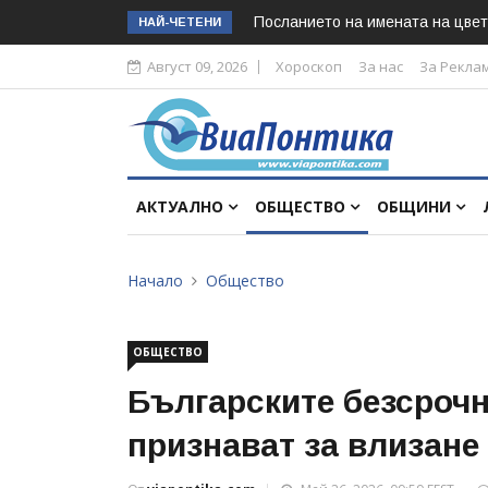
Посланието на имената на цвет
НАЙ-ЧЕТЕНИ
Август 09, 2026
Хороскоп
За нас
За Рекла
АКТУАЛНО
ОБЩЕСТВО
ОБЩИНИ
Начало
Общество
ОБЩЕСТВО
Българските безсрочн
признават за влизане