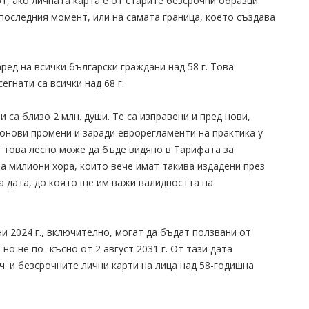
, ако личната карта е от старите безсрочни образци
 последния момент, или на самата граница, което създава
ред на всички български граждани над 58 г. Това
егнати са всички над 68 г.
 са близо 2 млн. души. Те са изправени и пред нови,
онови промени и заради еврорегламенти на практика у
 и това лесно може да бъде видяно в Тарифата за
ма милиони хора, които вече имат такива издадени през
на дата, до която ще им важи валидността на
ни 2024 г., включително, могат да бъдат ползвани от
но не по- късно от 2 август 2031 г. От тази дата
.ч. и безсрочните лични карти на лица над 58-годишна