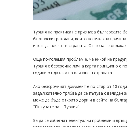
Турция на практика не признава българските б
български граждани, които по някаква причина 
искат да влязат в страната. От това се оплака
Още по-големия проблем е, че никой не преду
Турция с безсрочна лична карта принципно е по
години от датата на влизане в страната.
Ако безсрочният документ е по-стар от 10 годи
задължително трябва да се пътува с валиден з
може да бъде открито дори и в сайта на бълг
"Пътувате за ... Турция".
За да се избегнат евентуални проблеми и връ