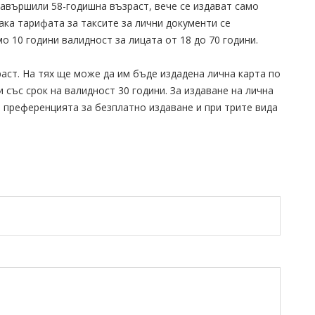
навършили 58-годишна възраст, вече се издават само
Така тарифата за таксите за лични документи се
о 10 години валидност за лицата от 18 до 70 години.
аст. На тях ще може да им бъде издадена лична карта по
и със срок на валидност 30 години. За издаване на лична
а преференцията за безплатно издаване и при трите вида