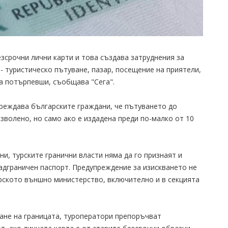
езсрочни лични карти и това създава затруднения за
- туристическо пътуване, пазар, посещение на приятели,
ха потърпевши, съобщава "Сега".
преждава българските граждани, че пътуването до
зволено, но само ако е издадена преди по-малко от 10
ни, турските гранични власти няма да го признаят и
адграничен паспорт. Предупреждение за изискването не
арското външно министерство, включително и в секцията
щане на границата, туроператори препоръчват