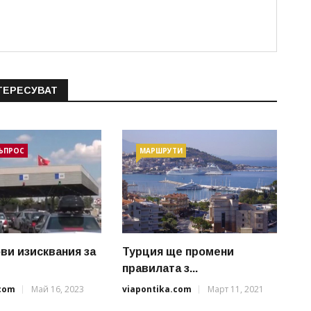
ТЕРЕСУВАТ
ЪПРОС
МАРШРУТИ
ови изисквания за
Турция ще промени
правилата з...
.com
Май 16, 2023
viapontika.com
Март 11, 2021