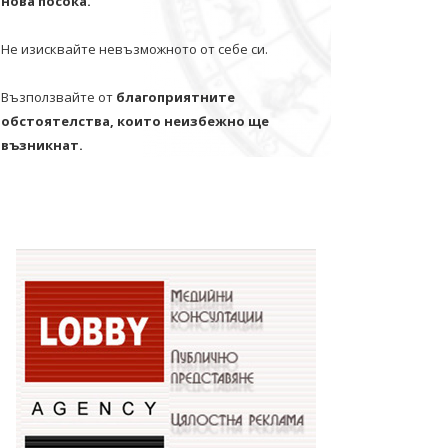
нова посока.
Не изисквайте невъзможното от себе си.
Възползвайте от
благоприятните
обстоятелства, които неизбежно ще
възникнат.