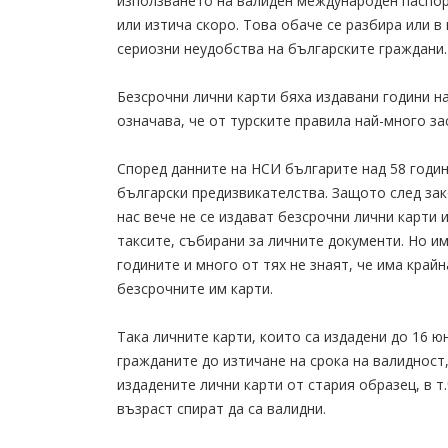
използването на валиден международен паспорт
или изтича скоро. Това обаче се разбира или в
сериозни неудобства на българските граждани.
Безсрочни лични карти бяха издавани години на
означава, че от турските правила най-много зас
Според данните на НСИ българите над 58 години
български предизвикателства. Защото след зак
нас вече не се издават безсрочни лични карти
таксите, събирани за личните документи. Но и
годините и много от тях не знаят, че има край
безсрочните им карти.
Така личните карти, които са издадени до 16 ю
гражданите до изтичане на срока на валидност, 
издадените лични карти от стария образец, в т
възраст спират да са валидни.