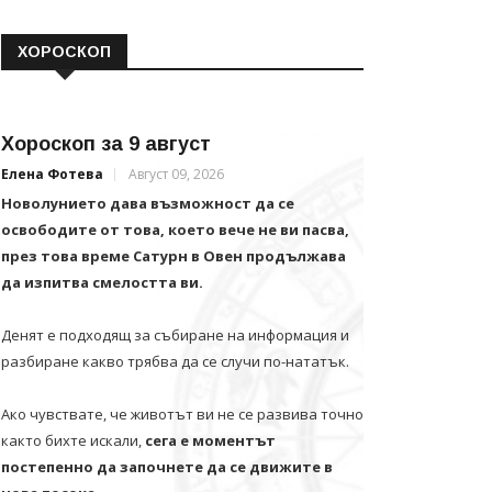
ХОРОСКОП
Хороскоп за 9 август
Елена Фотева
Август 09, 2026
Новолунието дава възможност да се
освободите от това, което вече не ви пасва,
през това време Сатурн в Овен продължава
да изпитва смелостта ви.
Денят е подходящ за събиране на информация и
разбиране какво трябва да се случи по-нататък.
Ако чувствате, че животът ви не се развива точно
както бихте искали,
сега е моментът
постепенно да започнете да се движите в