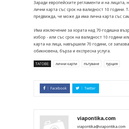
Заради европейските регламенти и на лицата, 
лични карта със срок на валидност 10 години. 
предвижда, че може да има лична карта със сам
Има изключение за хората над 70-годишна възр
избор - или със срок на валидност 10 години ил
карта на лица, навършили 70 години, се запазв
обикновена, бърза и експресна услуга.
ТАГОВЕ:
лични карти
пътуване
турция
Facebook
Twitter
viapontika.com
viapontika@viapontika.com