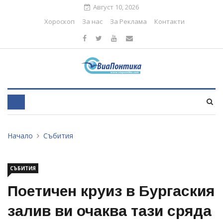
Август 10, 2026
Хороскоп
За нас
За Реклама
Контакти
Начало
Събития
СЪБИТИЯ
Поетичен круиз в Бургаския
залив ви очаква тази сряда