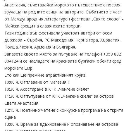
Анастасия, съчетавайки морското пътешествие с поезия,
звучаща на родните езици на авторите. Събитието е част
от Международния литературен фестивал „Свято слово“ –
Майски срещи на славянските творци.
Тази година във фестивала участват автори от осем
държави – Сърбия, РС Македония, Черна гора, Хърватия,
Полша, Чехия, Армения и България.
Запазете своето място за пътуване на телефон +359 882
004124 и се насладете на красивите бургаски обекти сред
морската шир.
Ето как ще премине атрактивният круиз:
10:00 ч. Отплаване от Магазия 1
10:30 ч. Акостиране в КТК „Ченгене скеле“
11:30 ч. Oтпътуване от КТК „Ченгене скеле“ за остров
Света Анастасия
12:15 ч. Поетично четене с конкурсна програма на открита
сцена
13:00 ч. Време за вдъхновение и опознаване на острова