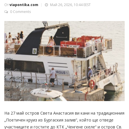
От
viapontika.com
Май 26, 2026, 10:44 EEST
0 Comments
На 27 май остров Света Анастасия ви кани на традиционния
„Поетичен круиз из Бургаския залив“, който ще отведе
участниците и гостите до КТК „Ченгене скеле“ и остров Св.