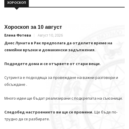
ХОРОСКОП
Хороскоп за 10 август
Елена Фотева
Август 10, 2026
Днес Луната в Рак предполага да отделите време на
семейни връзки и домакински задължения.
Подредете дома и се отървете от стари вещи.
Сутринта е подходяща за провеждане на важни разговори и
обсъждане .
Много идеи ще бъдат реализирани с подкрепата на съюзници.
Следобед настроението ви ще се промени.
Ще бъде по-
трудно да се разбирате.