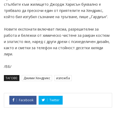
стълбите към жилището Джордж Харисън буквално е
трябвало да прескочи един от приятелите на Хендрикс,
който бил изгубил съзнание на тръгване, пише „Гардиън“.
Новите експонати включват писма, разрешителни за
работа и бележки от химическо чистене за раиран костюм
и златисто яке, наред с други дрехи с психеделичен дизайн,
както и сметки за телефон на стойност десетки хиляди
лири.
/ВБ/
ТАГОВЕ:
Джими Хендрикс
изложба
Facebook
Twitter