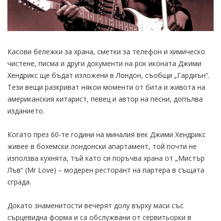
Касови бележки за храна, сметки за телефон и химическо
чистене, писма и други документи на рок иконата Джими
Хендрикс ще бъдат изложени в Лондон, съобщи „Гардиън“.
Тези вещи разкриват някои моменти от бита и живота на
американския китарист, певец и автор на песни, допълва
изданието.
Когато през 60-те години на миналия век Джими Хендрикс
живее в бохемски лондонски апартамент, той почти не
използва кухнята, тъй като си поръчва храна от „Мистър
Лъв“ (Mr Love) – модерен ресторант на партера в същата
сграда.
Докато знаменитости вечерят долу върху маси със
сърцевидна форма и са обслужвани от сервитьорки в