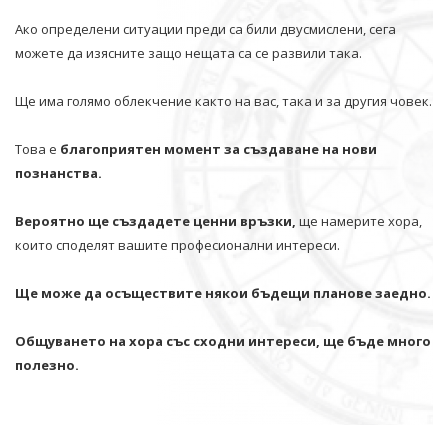
Ако определени ситуации преди са били двусмислени, сега
можете да изясните защо нещата са се развили така.
Ще има голямо облекчение както на вас, така и за другия човек.
Това е
благоприятен момент за създаване на нови
познанства.
Вероятно ще създадете ценни връзки,
ще намерите хора,
които споделят вашите професионални интереси.
Ще може да осъществите някои бъдещи планове заедно.
Общуването на хора със сходни интереси, ще бъде много
полезно.