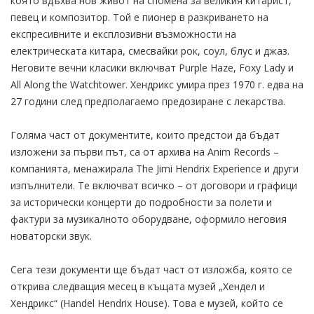
която вдъхва нов живот на спомена за великия китарист,
певец и композитор. Той е пионер в разкриването на
експресивните и експлозивни възможности на
електрическата китара, смесвайки рок, соул, блус и джаз.
Неговите вечни класики включват Purple Haze, Foxy Lady и
All Along the Watchtower. Хендрикс умира през 1970 г. едва на
27 години след предполагаемо предозиране с лекарства.
Голяма част от документите, които предстои да бъдат
изложени за първи път, са от архива на Anim Records –
компанията, менажирала The Jimi Hendrix Experience и други
изпълнители. Те включват всичко – от договори и графици
за исторически концерти до подробности за полети и
фактури за музикалното оборудване, оформило неговия
новаторски звук.
Сега тези документи ще бъдат част от изложба, която се
открива следващия месец в къщата музей „Хендел и
Хендрикс“ (Handel Hendrix House). Това е музей, който се