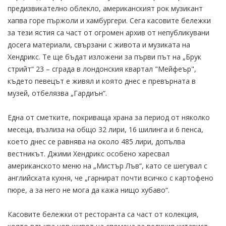
предизвикателно облекло, американският рок музикант
хапва горе пържоли и хамбургери. Сега касовите бележки
за тези ястия са част от огромен архив от непубликувани
досега материали, свързани с живота и музиката на
Хендрикс. Те ще бъдат изложени за първи път на „Брук
стрийт“ 23 – сграда в лондонския квартал "Мейфеър",
където певецът е живял и която днес е превърната в
музей, отбелязва „Гардиън“.
Една от сметките, покриваща храна за период от няколко
месеца, възлиза на общо 32 лири, 16 шилинга и 6 пенса,
което днес се равнява на около 485 лири, допълва
вестникът. Джими Хендрикс особено харесвал
американското меню на „Мистър Лъв“, като се шегувал с
английската кухня, че „гарнират почти всичко с картофено
пюре, а за него не мога да кажа нищо хубаво“.
Касовите бележки от ресторанта са част от колекция,