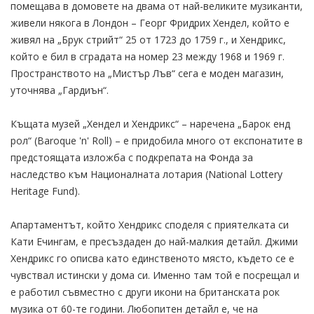
помещава в домовете на двама от най-великите музиканти,
живели някога в Лондон – Георг Фридрих Хендел, който е
живял на „Брук стрийт“ 25 от 1723 до 1759 г., и Хендрикс,
който е бил в сградата на номер 23 между 1968 и 1969 г.
Пространството на „Мистър Лъв“ сега е моден магазин,
уточнява „Гардиън“.
Къщата музей „Хендел и Хендрикс“ – наречена „Барок енд
рол“ (Baroque 'n' Roll) – е придобила много от експонатите в
предстоящата изложба с подкрепата на Фонда за
наследство към Националната лотария (National Lottery
Heritage Fund).
Апартаментът, който Хендрикс споделя с приятелката си
Кати Ечингам, е пресъздаден до най-малкия детайл. Джими
Хендрикс го описва като единственото място, където се е
чувствал истински у дома си. Именно там той е посрещал и
е работил съвместно с други икони на британската рок
музика от 60-те години. Любопитен детайл е, че на