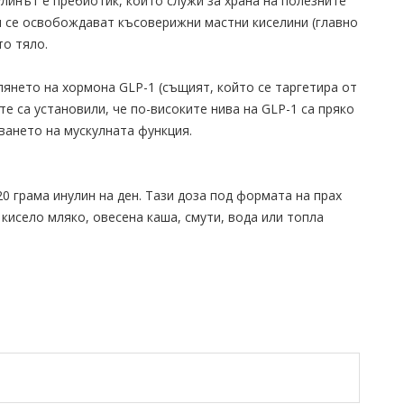
линът е пребиотик, който служи за храна на полезните
я се освобождават късоверижни мастни киселини (главно
то тяло.
янето на хормона GLP-1 (същият, който се таргетира от
е са установили, че по-високите нива на GLP-1 са пряко
ването на мускулната функция.
0 грама инулин на ден. Тази доза под формата на прах
исело мляко, овесена каша, смути, вода или топла