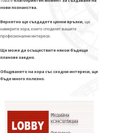
Това е
благоприятен момент за създаване на
нови познанства.
Вероятно ще създадете ценни връзки,
ще
намерите хора, които споделят вашите
професионални интереси.
Ще може да осъществите някои бъдещи
планове заедно.
Общуването на хора със сходни интереси, ще
бъде много полезно.