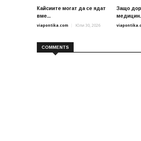
Кайсиите могат да се ядат
Защо до
вме...
медицин..
viapontika.com
Юли 30, 2026
viapontika
COMMENTS