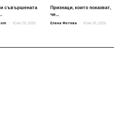
ри съвършената
Признаци, които показват,
.
че...
.com
Юли 29, 2026
Елена Фотева
Юли 26, 2026