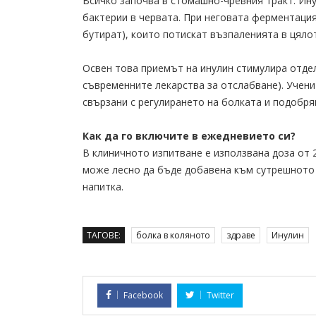
Всичко започва в стомашно-чревния тракт. Ину
бактерии в червата. При неговата ферментаци
бутират), които потискат възпаленията в цяло
Освен това приемът на инулин стимулира отдел
съвременните лекарства за отслабване). Ученит
свързани с регулирането на болката и подобря
Как да го включите в ежедневието си?
В клиничното изпитване е използвана доза от 2
може лесно да бъде добавена към сутрешното к
напитка.
ТАГОВЕ:
болка в коляното
здраве
Инулин
Facebook
Twitter