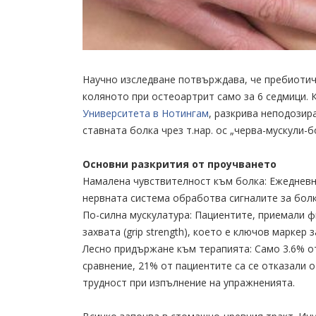
Научно изследване потвърждава, че пребиотич
коляното при остеоартрит само за 6 седмици. 
Университета в Нотингам
, разкрива неподозир
ставната болка чрез т.нар. ос „черва-мускули-б
Основни разкрития от проучването
Намалена чувствителност към болка: Ежедневн
нервната система обработва сигналите за болк
По-силна мускулатура: Пациентите, приемали ф
захвата (grip strength), което е ключов маркер
Лесно придържане към терапията: Само 3.6% от
сравнение, 21% от пациентите са се отказали 
трудност при изпълнение на упражненията.