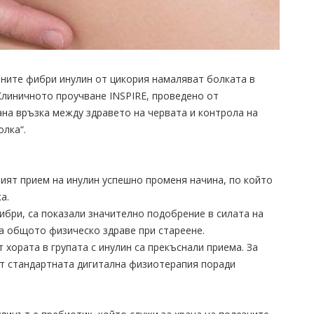
ните фибри инулин от цикория намаляват болката в
Клиничното проучване INSPIRE, проведено от
ана връзка между здравето на червата и контрола на
олка“.
ият прием на инулин успешно променя начина, по който
а.
ибри, са показали значително подобрение в силата на
 за общото физическо здраве при стареене.
 хората в групата с инулин са прекъснали приема. За
от стандартната дигитална физиотерапия поради