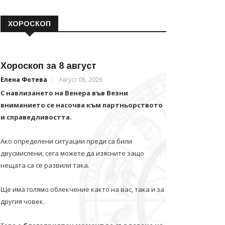
ХОРОСКОП
Хороскоп за 8 август
Елена Фотева
Август 08, 2026
С навлизането на Венера във Везни
вниманието се насочва към партньорството
и справедливостта.
Ако определени ситуации преди са били
двусмислени, сега можете да изясните защо
нещата са се развили така.
Ще има голямо облекчение както на вас, така и за
другия човек.