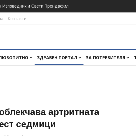
н Изповедник и Свети Трендафил
ма
Контакти
ЛЮБОПИТНО
ЗДРАВЕН ПОРТАЛ
ЗА ПОТРЕБИТЕЛЯ
облекчава артритната
шест седмици