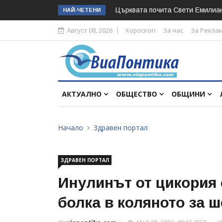
Църквата почита Свeти Емилиа
НАЙ-ЧЕТЕНИ
Август 08, 2026
Хороскоп
За нас
За Рекла
АКТУАЛНО
ОБЩЕСТВО
ОБЩИНИ
Начало
Здравен портал
ЗДРАВЕН ПОРТАЛ
Инулинът от цикория 
болка в коляното за 