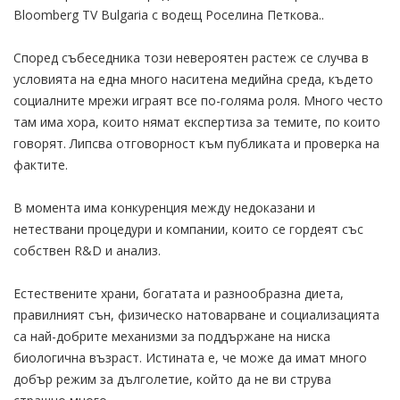
Bloomberg TV Bulgaria с водещ Роселина Петкова..
Според събеседника този невероятен растеж се случва в
условията на една много наситена медийна среда, където
социалните мрежи играят все по-голяма роля. Много често
там има хора, които нямат експертиза за темите, по които
говорят. Липсва отговорност към публиката и проверка на
фактите.
В момента има конкуренция между недоказани и
нетествани процедури и компании, които се гордеят със
собствен R&D и анализ.
Естествените храни, богатата и разнообразна диета,
правилният сън, физическо натоварване и социализацията
са най-добрите механизми за поддържане на ниска
биологична възраст. Истината е, че може да имат много
добър режим за дълголетие, който да не ви струва