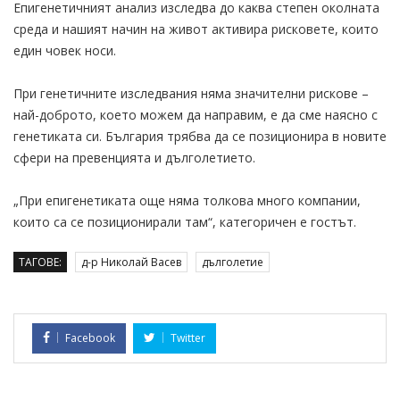
Епигенетичният анализ изследва до каква степен околната
среда и нашият начин на живот активира рисковете, които
един човек носи.
При генетичните изследвания няма значителни рискове –
най-доброто, което можем да направим, е да сме наясно с
генетиката си. България трябва да се позиционира в новите
сфери на превенцията и дълголетието.
„При епигенетиката още няма толкова много компании,
които са се позиционирали там“, категоричен е гостът.
ТАГОВЕ:
д-р Николай Васев
дълголетие
Facebook
Twitter