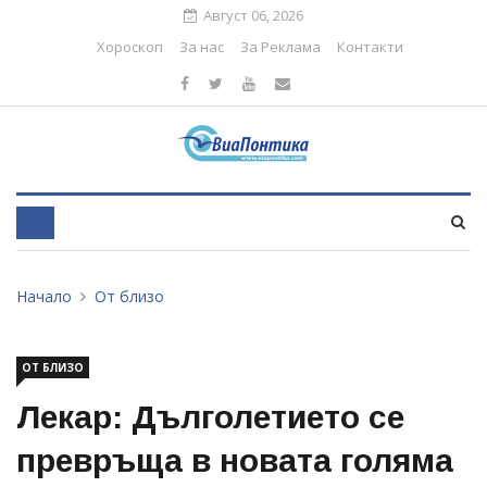
Август 06, 2026
Хороскоп
За нас
За Реклама
Контакти
Начало
От близо
ОТ БЛИЗО
Лекар: Дълголетието се
превръща в новата голяма