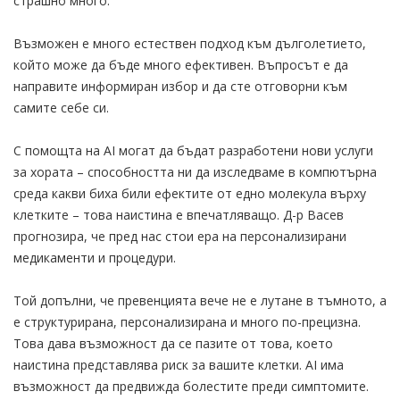
страшно много.
Възможен е много естествен подход към дълголетието,
който може да бъде много ефективен. Въпросът е да
направите информиран избор и да сте отговорни към
самите себе си.
С помощта на AI могат да бъдат разработени нови услуги
за хората – способността ни да изследваме в компютърна
среда какви биха били ефектите от едно молекула върху
клетките – това наистина е впечатляващо. Д-р Васев
прогнозира, че пред нас стои ера на персонализирани
медикаменти и процедури.
Той допълни, че превенцията вече не е лутане в тъмното, а
е структурирана, персонализирана и много по-прецизна.
Това дава възможност да се пазите от това, което
наистина представлява риск за вашите клетки. AI има
възможност да предвижда болестите преди симптомите.