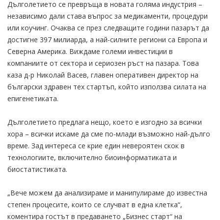
Дълголетието се превръща в новата голяма индустрия –
независимо дали става въпрос за медикаменти, процедури
или коучинг. Очаква се през следващите години пазарът да
достигне 397 милиарда, а най-силните региони са Европа и
Северна Америка. Виждаме големи инвестиции в
компаниите от сектора и сериозен ръст на пазара. Това
каза д-р Николай Васев, главен оперативен директор на
български здравен тех стартъп, който използва силата на
епигенетиката.
Дълголетието предлага нещо, което е изгодно за всички
хора – всички искаме да сме по-млади възможно най-дълго
време. Зад интереса се крие един невероятен скок в
технологиите, включително биоинформатиката и
биостатистиката.
„Вече можем да анализираме и манипулираме до известна
степен процесите, които се случват в една клетка“,
коментира гостът в предаването „Бизнес старт“ на