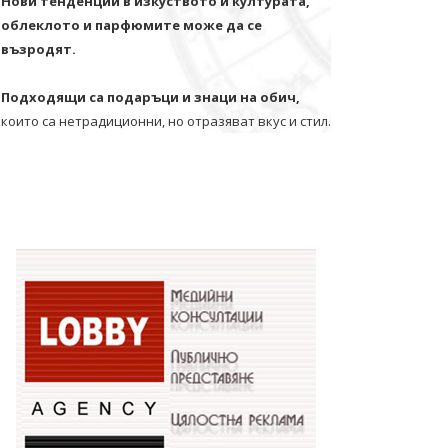
Нови тенденции в изкуството и културата,
облеклото и парфюмите може да се
възродят.
Подходящи са подаръци и знаци на обич,
които са нетрадиционни, но отразяват вкус и стил.