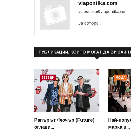
viapontika.com
viapontika@viapontika.com
За автора...
ПУБЛИКАЦИИ, КОИТО МОГАТ ДА ВИ ЗАИН
ЗВЕЗДИ
МОДА
Рапърът Фючър (Future)
Най-попу
оглави...
марка в...