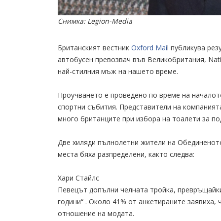
Снимка: Legion-Media
Британският вестник
Oxford Mai
l публикува ре
автобусен превозвач във Великобритания, Nati
най-стилния мъж на нашето време.
Проучването е проведено по време на началот
спортни събития. Представители на компанията
много британците при избора на тоалети за по
Две хиляди пълнолетни жители на Обединеното
места бяха разпределени, както следва:
Хари Стайлс
Певецът допълни челната тройка, превръщайки
години“ . Около 41% от анкетираните заявиха,
отношение на модата.