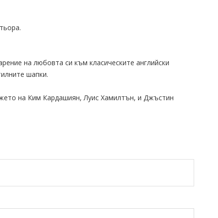
тьора.
рение на любовта си към класическите английски
тилните шапки.
жето на Ким Кардашиян, Луис Хамилтън, и Джъстин