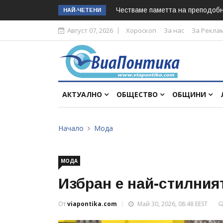
Честваме паметта на преподоб
НАЙ-ЧЕТЕНИ
Август 07, 2026
Хороскоп
За нас
За Рекла
АКТУАЛНО
ОБЩЕСТВО
ОБЩИНИ
Начало
Мода
МОДА
Избран е най-стилният
От
viapontika.com
Май 30, 2026, 08:48 EEST