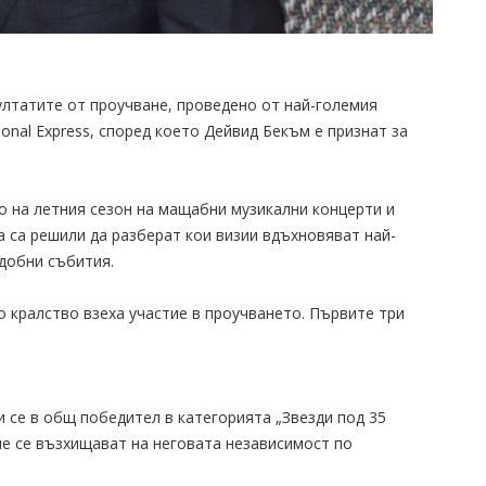
зултатите от проучване, проведено от най-големия
onal Express, според което Дейвид Бекъм е признат за
о на летния сезон на мащабни музикални концерти и
 са решили да разберат кои визии вдъхновяват най-
добни събития.
 кралство взеха участие в проучването. Първите три
 се в общ победител в категорията „Звезди под 35
 че се възхищават на неговата независимост по