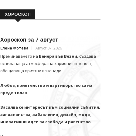
ХОРОСКОП
Хороскоп за 7 август
Елена Фотева
Август 07, 2026
Преминаването на
Венера във Везни,
създава
освежаваща атмосфера на хармония и новост,
обещаваща приятни изненади.
Любов, приятелство и партньорство са на
преден план.
Засилва се интересът към социални събития,
запознанства, забавления, дизайн, мода,
иновативни идеи за свобода и равенство.