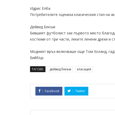
Идрис Елба
Потребителите оцениха класическия стил на ак
Дейвид Бекъм
Бившият футболист зае първото място благода
костюми от три части, леките ленени дрехи и с
Модният връх включваше още Том Холанд, гад
Бийбър.
ТАГОВЕ:
дейвид бекъм
класация
Facebook
Twitter