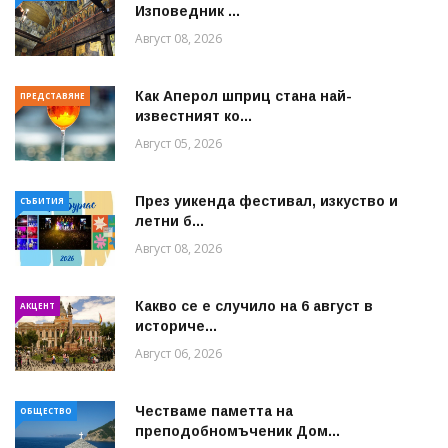
Изповедник ...
Август 08, 2026
Как Аперол шприц стана най-
ПРЕДСТАВЯНЕ
известният ко...
Август 05, 2026
През уикенда фестивал, изкуство и
СЪБИТИЯ
летни б...
Август 08, 2026
Какво се е случило на 6 август в
АКЦЕНТ
историче...
Август 06, 2026
Честваме паметта на
ОБЩЕСТВО
преподобномъченик Дом...