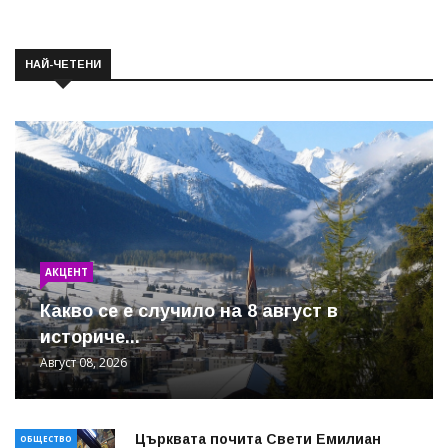
НАЙ-ЧЕТЕНИ
АКЦЕНТ
Какво се е случило на 8 август в
историче...
Август 08, 2026
Църквата почита Свeти Емилиан
ОБЩЕСТВО