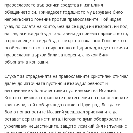
православието във всички средства и изпълнил
обещанието си. Тринадесет годишното му царуване било
непрекъснато гонение против православните. Той издал
указ, по силата на който, без да се щади ни възраст, ни пол,
ни сан, всички да бъдат заставени да приемат арианството,
а противещете се да бъдат смъртно наказани. Гонението с
особена жестокост свирепсвало в Цариград, където всички
православни църкви били затворени, а някои били
обърнати в конюшни.
Слухът за страданията на православните християни стигнал
далеч до източната пустиня и възбудил ревност и
негодувание у благочестивия пустинножител Исаакий.
Когато научил за страшните притеснения на православните
християни, той побързал да отиде в Цариград. Без да се
бои от опасностите Исаакий увещавал християните да
остават верни на истината. Неговите думи ободрявали и
укрепявали нещастниците, защото Исаакий бил изпълнен с