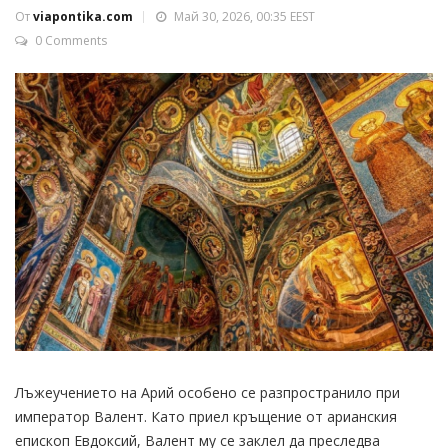
От
viapontika.com
Май 30, 2026, 00:35 EEST
0 Comments
Лъжеучението на Арий особено се разпространило при
император Валент. Като приел кръщение от арианския
епископ Евдоксий, Валент му се заклел да преследва