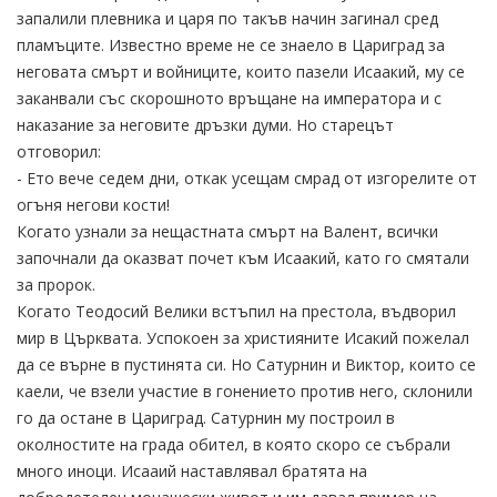
запалили плевника и царя по такъв начин загинал сред
пламъците. Известно време не се знаело в Цариград за
неговата смърт и войниците, които пазели Исаакий, му се
заканвали със скорошното връщане на императора и с
наказание за неговите дръзки думи. Но старецът
отговорил:
- Ето вече седем дни, откак усещам смрад от изгорелите от
огъня негови кости!
Когато узнали за нещастната смърт на Валент, всички
започнали да оказват почет към Исаакий, като го смятали
за пророк.
Когато Теодосий Велики встъпил на престола, въдворил
мир в Църквата. Успокоен за християните Исакий пожелал
да се върне в пустинята си. Но Сатурнин и Виктор, които се
каели, че взели участие в гонението против него, склонили
го да остане в Цариград. Сатурнин му построил в
околностите на града обител, в която скоро се събрали
много иноци. Исааий наставлявал братята на