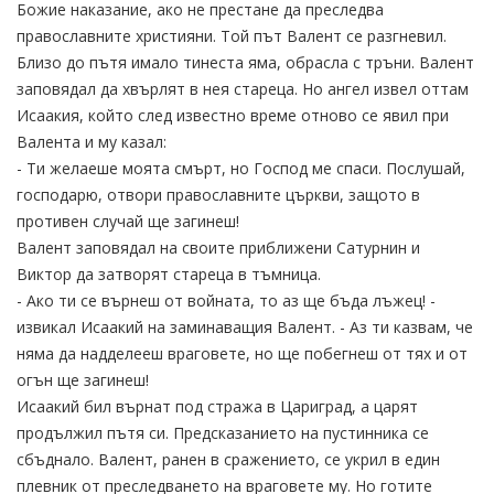
Божие наказание, ако не престане да преследва
православните християни. Той път Валент се разгневил.
Близо до пътя имало тинеста яма, обрасла с тръни. Валент
заповядал да хвърлят в нея стареца. Но ангел извел оттам
Исаакия, който след известно време отново се явил при
Валента и му казал:
- Ти желаеше моята смърт, но Господ ме спаси. Послушай,
господарю, отвори православните църкви, защото в
противен случай ще загинеш!
Валент заповядал на своите приближени Сатурнин и
Виктор да затворят стареца в тъмница.
- Ако ти се върнеш от войната, то аз ще бъда лъжец! -
извикал Исаакий на заминаващия Валент. - Аз ти казвам, че
няма да надделееш враговете, но ще побегнеш от тях и от
огън ще загинеш!
Исаакий бил върнат под стража в Цариград, а царят
продължил пътя си. Предсказанието на пустинника се
сбъднало. Валент, ранен в сражението, се укрил в един
плевник от преследването на враговете му. Но готите