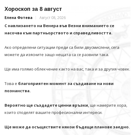
Хороскоп за 8 август
Елена Фотева
Август 08, 2026
С навлизането на Венера във Везни вниманието се
насочва към партньорството и справедливостта.
Ако определени ситуации преди са били двусмислени, сега
можете да изясните защо нещата са се развили така.
Ще има голямо облекчение както на вас, така и за другия човек.
Това е
благоприятен момент за създаване на нови
познанства.
Вероятно ще създадете ценни връзки,
ще намерите хора,
които споделят вашите професионални интереси.
Ще може да осъществите някои бъдещи планове заедно.