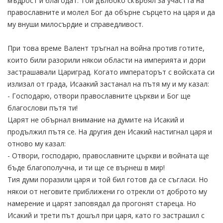
мъдрост и благодат. Той дълбоко скърбял за участта на
православните и молел Бог да обърне сърцето на царя и да
му внуши милосърдие и справедливост.
При това време Валент тръгнал на война против готите,
които били разорили някои области на империята и дори
застрашавали Цариград. Когато императорът с войската си
излизал от града, Исаакий застанал на пътя му и му казал:
- Господарю, отвори православните църкви и Бог ще
благослови пътя ти!
Царят не обърнал внимание на думите на Исакий и
продължил пътя се. На другия ден Исакий настигнал царя и
отново му казал:
- Отвори, господарю, православните църкви и войната ще
бъде благополучна, и ти ще се върнеш в мир!
Тия думи поразили царя и той бил готов да се съгласи. Но
някои от неговите приближени го отрекли от доброто му
намерение и царят заповядал да прогонят стареца. Но
Исакий и трети път дошъл при царя, като го застрашил с