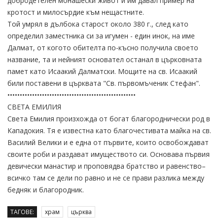
добродетелен монашески живот и им давал пример на
кротост и милосърдие към нещастните.
Той умрял в дълбока старост около 380 г., след като
определил заместника си за игумен - един инок, на име
Далмат, от когото обителта по-късно получила своето
название, та и нейният основател останал в църковната
памет като Исаакий Далматски. Мощите на св. Исаакий
били поставени в църквата "Св. първомъченик Стефан".
••••••••••••••••••••••••••••••••••••••••••••••••••••
СВЕТА ЕМИЛИЯ
Света Емилия произхожда от богат благороднически род в
Кападокия. Тя е известна като благочестивата майка на св.
Василий Велики и е една от първите, които освобождават
своите роби и раздават имуществото си. Основава първия
девически манастир и проповядва братство и равенство–
всичко там се дели по равно и не се прави разлика между
бедняк и благородник.
ТАГОВЕ:
храм
църква