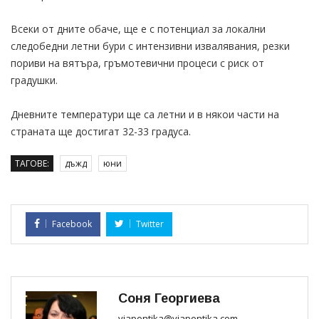
Всеки от дните обаче, ще е с потенциал за локални
следобедни летни бури с интензивни извалявания, резки
пориви на вятъра, гръмотевични процеси с риск от
градушки.
Дневните температури ще са летни и в някои части на
страната ще достигат 32-33 градуса.
ТАГОВЕ:
дъжд
юни
Facebook
Twitter
Соня Георгиева
viapontika@viapontika.com