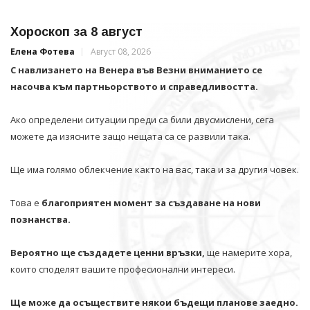
Хороскоп за 8 август
Елена Фотева
Август 08, 2026
С навлизането на Венера във Везни вниманието се
насочва към партньорството и справедливостта.
Ако определени ситуации преди са били двусмислени, сега
можете да изясните защо нещата са се развили така.
Ще има голямо облекчение както на вас, така и за другия човек.
Това е
благоприятен момент за създаване на нови
познанства.
Вероятно ще създадете ценни връзки,
ще намерите хора,
които споделят вашите професионални интереси.
Ще може да осъществите някои бъдещи планове заедно.