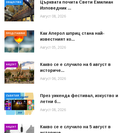
Църквата почита Свeти Емилиан
ОБЩЕСТВО
Изповедник ...
Август 08, 2026
Как Аперол шприц стана най-
ПРЕДСТАВЯНЕ
известният ко...
Август 05, 2026
Какво се е случило на 6 август в
АКЦЕНТ
историче...
Август 06, 2026
През уикенда фестивал, изкуство и
СЪБИТИЯ
летни б...
Август 08, 2026
Какво се е случило на 5 август в
АКЦЕНТ
историче...