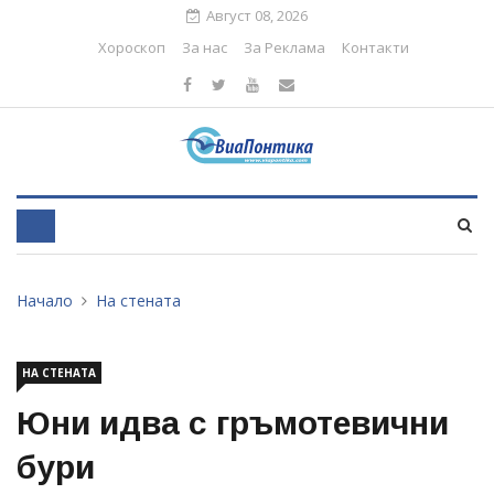
Август 08, 2026
Хороскоп
За нас
За Реклама
Контакти
Начало
На стената
НА СТЕНАТА
Юни идва с гръмотевични
бури