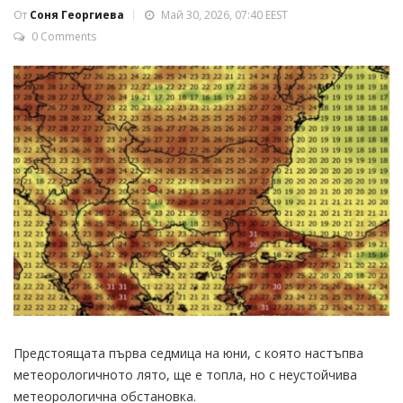
От
Соня Георгиева
Май 30, 2026, 07:40 EEST
0 Comments
Предстоящата първа седмица на юни, с която настъпва
метеорологичното лято, ще е топла, но с неустойчива
метеорологична обстановка.