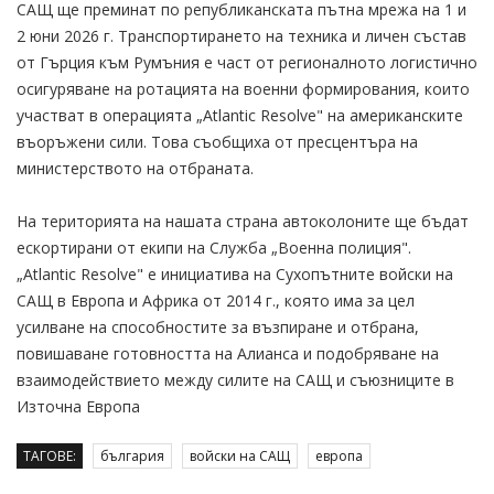
САЩ ще преминат по републиканската пътна мрежа на 1 и
2 юни 2026 г. Транспортирането на техника и личен състав
от Гърция към Румъния е част от регионалното логистично
осигуряване на ротацията на военни формирования, които
участват в операцията „Atlantic Resolve" на американските
въоръжени сили. Това съобщиха от пресцентъра на
министерството на отбраната.
На територията на нашата страна автоколоните ще бъдат
ескортирани от екипи на Служба „Военна полиция".
„Atlantic Resolve" е инициатива на Сухопътните войски на
САЩ в Европа и Африка от 2014 г., която има за цел
усилване на способностите за възпиране и отбрана,
повишаване готовността на Алианса и подобряване на
взаимодействието между силите на САЩ и съюзниците в
Източна Европа
ТАГОВЕ:
българия
войски на САЩ
европа