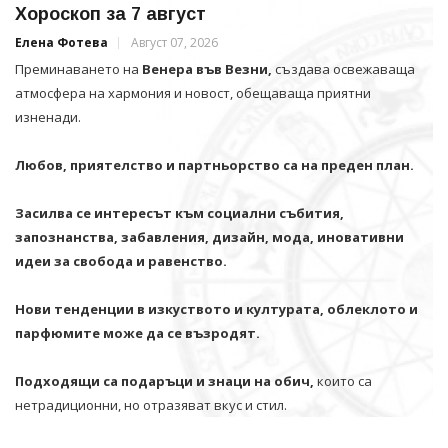
Хороскоп за 7 август
Елена Фотева
Август 07, 2026
Преминаването на
Венера във Везни,
създава освежаваща
атмосфера на хармония и новост, обещаваща приятни
изненади.
Любов, приятелство и партньорство са на преден план.
Засилва се интересът към социални събития,
запознанства, забавления, дизайн, мода, иновативни
идеи за свобода и равенство.
Нови тенденции в изкуството и културата, облеклото и
парфюмите може да се възродят.
Подходящи са подаръци и знаци на обич,
които са
нетрадиционни, но отразяват вкус и стил.