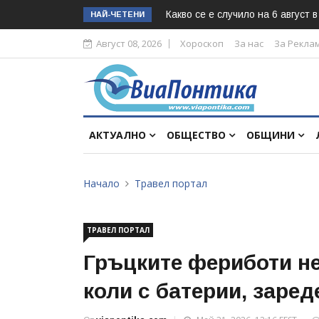
Какво се е случило на 6 август 
НАЙ-ЧЕТЕНИ
Август 08, 2026
Хороскоп
За нас
За Рекла
АКТУАЛНО
ОБЩЕСТВО
ОБЩИНИ
Начало
Травел портал
ТРАВЕЛ ПОРТАЛ
Гръцките фериботи не
коли с батерии, заре