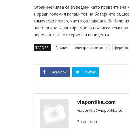
Ограниченията са въведени като превантивна 
Поради големия капацитет на батериите същес
химически пожар, чието овладяване би било и
наполовина гарантира много по-ниска темпера
вероятността от сериозни инциденти.
ТАГОВЕ:
Гръция
електрически коли
ферибо
Facebook
Twitter
viapontika.com
viapontika@viapontika.com
За автора...