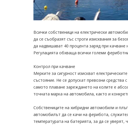
Всички собственици на електрически автомоби
да се съобразят със строги изисквания за без
да надвишават 40 процента заряд при качване 
Регулацията обхваща всички големи фериботни
Контрол при качване
Мерките за сигурност изискват електрическит
състояние. Не се допускат превозни средства с
самото плаване зареждането на колите е абсо
точната марка на автомобила, както и конкрет
Собствениците на хибридни автомобили и плъг
автомобилът да се качи на ферибота, служите
температурата на батерията, за да се уверят, ч