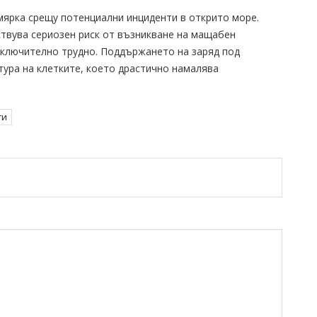
мярка срещу потенциални инциденти в открито море.
твува сериозен риск от възникване на мащабен
зключително трудно. Поддържането на заряд под
тура на клетките, което драстично намалява
ти