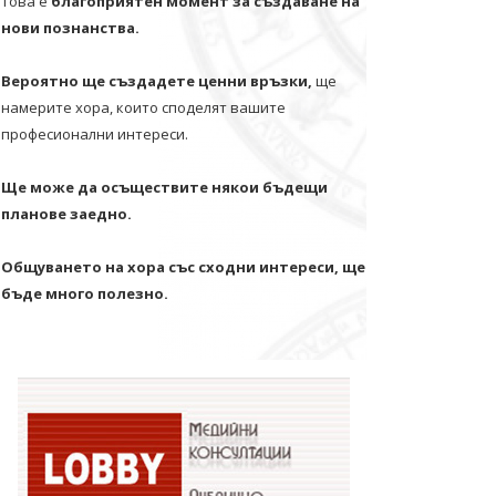
Това е
благоприятен момент за създаване на
нови познанства.
Вероятно ще създадете ценни връзки,
ще
намерите хора, които споделят вашите
професионални интереси.
Ще може да осъществите някои бъдещи
планове заедно.
Общуването на хора със сходни интереси, ще
бъде много полезно.