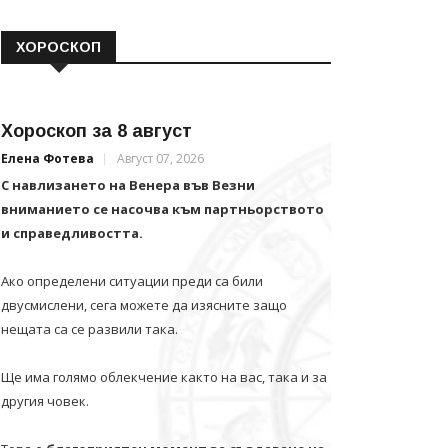
ХОРОСКОП
Хороскоп за 8 август
Елена Фотева
Август 07, 2026
С навлизането на Венера във Везни
вниманието се насочва към партньорството
и справедливостта.
Ако определени ситуации преди са били
двусмислени, сега можете да изясните защо
нещата са се развили така.
Ще има голямо облекчение както на вас, така и за
другия човек.