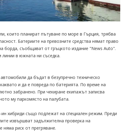
ли, които планират пътуване по море в Гърция, трябва
опасност. Батериите на превозните средства нямат право
на борда, съобщават от гръцкото издание "News Auto".
 линии в южната ни съседка.
е автомобили да бъдат в безупречно техническо
 каквато и да е повреда по батерията. По време на
лютно забранено. При чекиране екипажът записва
ното му паркомясто на палубата.
-ин хибриди също подлежат на специален режим. Преди
лите извършват задължителна проверка на
е няма риск от прегряване.