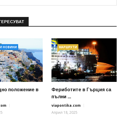
ТЕРЕСУВАТ
И НОВИНИ
МАРШРУТИ
но положение в
Фериботите в Гърция са
пълни ...
.com
viapontika.com
25
Април 18, 2025