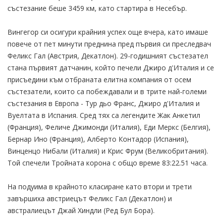
състезание беше 3459 км, като стартира в Несебър.
Вингегор си осигури крайния успех още вчера, като имаше
повече от пет минути преднина пред първия си преследвач
Феликс Гал (Австрия, Декатлон). 29-годишният състезател
стана първият датчанин, който печели Джиро д'Италия и се
присъедини към отбраната елитна компания от осем
състезатели, които са побеждавали и в трите най-големи
състезания в Европа - Тур дьо Франс, Джиро д'Италия и
Вуелтата в Испания. Сред тях са легендите Жак Анкетил
(Франция), Феличе Джимонди (Италия), Еди Меркс (Белгия),
Бернар Ино (Франция), Алберто Контадор (Испания),
Винценцо Нибали (Италия) и Крис Фрум (Великобритания).
Той спечели Тройната корона с общо време 83:22.51 часа.
На подуима в крайното класиране като втори и трети
завършиха австриецът Феликс Гал (Декатлон) и
австралиецът Джай Хиндли (Ред Бул Бора).