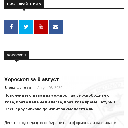
ПОСЛЕДВАЙТЕ НИ В
ХОРОСКОП
Хороскоп за 9 август
Елена Фотева
Август 08, 2026
Новолунието дава възможност да се освободите от
това, което вече не ви пасва, през това време Сатурн в
Овен продължава да изпитва смелостта ви.
Денят е подходящ за събиране на информация и разбиране