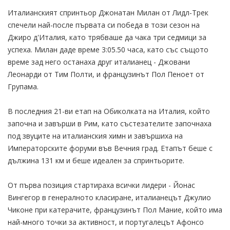
Италианският спринтьор Джонатан Милан от Лидл-Трек
спечели най-после първата си победа в този сезон на
Джиро д'Италия, като трябваше да чака три седмици за
успеха. Милан даде време 3:05.50 часа, като със същото
време зад него останаха друг италианец - Джовани
Леонарди от Тим Полти, и французинът Пол Пеноет от
Групама.
В последния 21-ви етап на Обиколката на Италия, който
започна и завърши в Рим, като състезателите започнаха
под звуците на италианския химн и завършиха на
Императорските форуми във Вечния град. Етапът беше с
дължина 131 км и беше идеален за спринтьорите.
От първа позиция стартираха всички лидери - Йонас
Вингегор в генералното класиране, италианецът Джулио
Чиконе при катерачите, французинът Пол Мание, който има
най-много точки за активност, и португалецът Афонсо