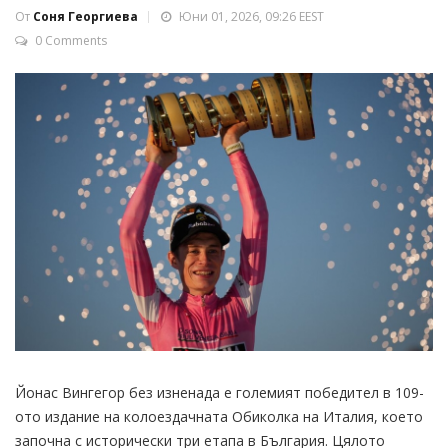
От
Соня Георгиева
Юни 01, 2026, 09:26 EEST
0 Comments
Йонас Вингегор без изненада е големият победител в 109-
ото издание на колоездачната Обиколка на Италия, което
започна с исторически три етапа в България. Цялото