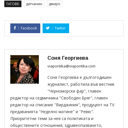
ТАГОВЕ:
датчанин
джиро
Facebook
Twitter
Соня Георгиева
viapontika@viapontika.com
Соня Георгиева е дългогодишен
журналист, работила във вестник
"Черноморски фар", главен
редактор на седмичника "Свободен Бряг", главен
редактор на списание "Вирджиния", продуцент на TV
предаванията "Неделно матине" и "Ревю".
Приоритетни теми за нея са политиката и
обществените отношения, здравеопазването,