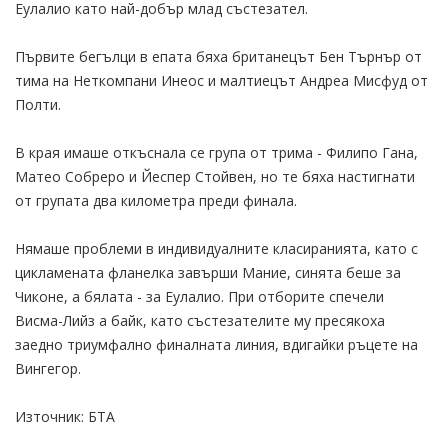
Еулалио като най-добър млад състезател.
Първите бегълци в епата бяха британецът Бен Търнър от
тима на Неткомпани Инеос и малтиецът Андреа Мисфуд от
Полти.
В края имаше откъснала се група от трима - Филипо Гана,
Матео Собреро и Йеспер Стойвен, но те бяха настигнати
от групата два километра преди финала.
Нямаше проблеми в индивидуалните класиранията, като с
цикламената фланелка завърши Мание, синята беше за
Чиконе, а бялата - за Еулалио. При отборите спечели
Висма-Лийз а байк, като състезателите му пресякоха
заедно триумфално финалната линия, вдигайки ръцете на
Вингегор.
Източник: БТА