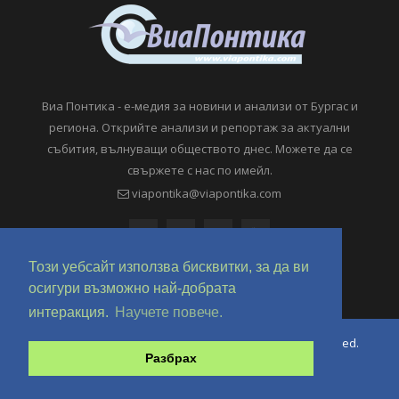
Виа Понтика - е-медия за новини и анализи от Бургас и
региона. Открийте анализи и репортаж за актуални
събития, вълнуващи обществото днес. Можете да се
свържете с нас по имейл.
viapontika@viapontika.com
Този уебсайт използва бисквитки, за да ви
осигури възможно най-добрата
интеракция.
Научете повече.
Copyright © 2018-2024 ViaPontika.com. All Rights Reserved.
Разбрах
Development @ OverHertz Ltd
Ω
За нас
За Реклама
Контакти