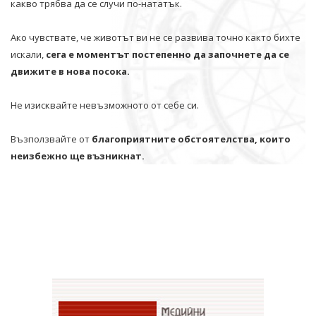
какво трябва да се случи по-нататък.
Ако чувствате, че животът ви не се развива точно както бихте
искали,
сега е моментът постепенно да започнете да се
движите в нова посока.
Не изисквайте невъзможното от себе си.
Възползвайте от
благоприятните обстоятелства, които
неизбежно ще възникнат.