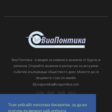
Виа Понтика - е-медия за новини и анализи от Бургас и
региона. Открийте анализи и репортаж за актуални
събития, вълнуващи обществото днес. Можете да се
свържете с нас по имейл.
viapontika@viapontika.com
Този уебсайт използва бисквитки, за да ви
осигури възможно най-добрата