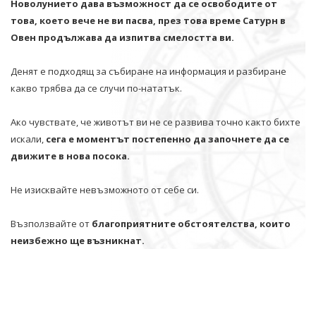
Новолунието дава възможност да се освободите от
това, което вече не ви пасва, през това време Сатурн в
Овен продължава да изпитва смелостта ви.
Денят е подходящ за събиране на информация и разбиране
какво трябва да се случи по-нататък.
Ако чувствате, че животът ви не се развива точно както бихте
искали,
сега е моментът постепенно да започнете да се
движите в нова посока.
Не изисквайте невъзможното от себе си.
Възползвайте от
благоприятните обстоятелства, които
неизбежно ще възникнат.