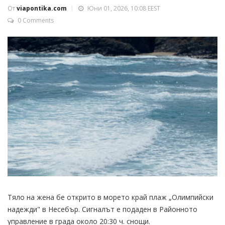
От
viapontika.com
Юни 01, 2026, 10:08 EEST
0 Comments
Тяло на жена бе открито в морето край плаж „Олимпийски
надежди" в Несебър. Сигналът е подаден в Районното
управление в града около 20:30 ч. снощи.