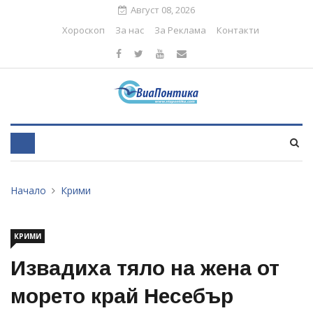
Август 08, 2026
Хороскоп
За нас
За Реклама
Контакти
Начало
Крими
КРИМИ
Извадиха тяло на жена от
морето край Несебър