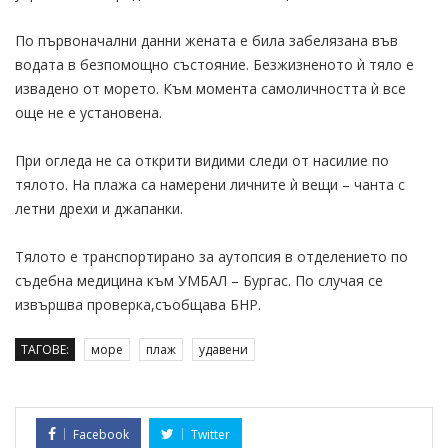
По първоначални данни жената е била забелязана във
водата в безпомощно състояние. Безжизненото ѝ тяло е
извадено от морето. Към момента самоличността ѝ все
още не е установена.
При огледа не са открити видими следи от насилие по
тялото. На плажа са намерени личните ѝ вещи – чанта с
летни дрехи и джапанки.
Тялото е транспортирано за аутопсия в отделението по
съдебна медицина към УМБАЛ – Бургас. По случая се
извършва проверка,съобщава БНР.
ТАГОВЕ:
море
плаж
удавени
Facebook
Twitter