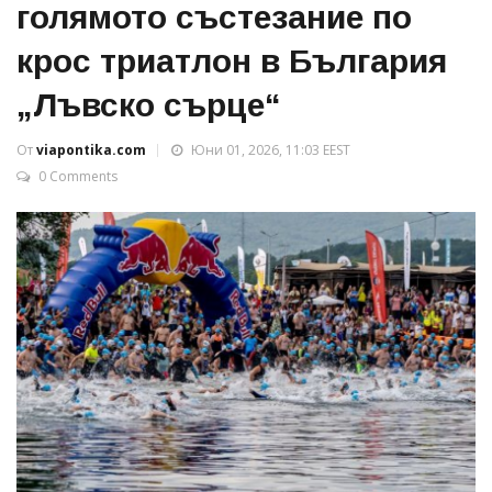
голямото състезание по
крос триатлон в България
„Лъвско сърце“
От
viapontika.com
Юни 01, 2026, 11:03 EEST
0 Comments