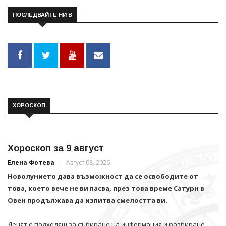
ПОСЛЕДВАЙТЕ НИ В
ХОРОСКОП
Хороскоп за 9 август
Елена Фотева
Август 08, 2026
Новолунието дава възможност да се освободите от
това, което вече не ви пасва, през това време Сатурн в
Овен продължава да изпитва смелостта ви.
Денят е подходящ за събиране на информация и разбиране