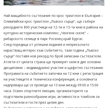
Най-мащабното състезание по крос триатлон в България –
Олимпийски крос триатлон „Лъвско сърце“, ще събере
рекордните 800 участници на 12-ти и 13-ти юни в района на
културно-историческия комплекс „Ченгене скеле“ –
рибарското селище в парк Росенец край Бургас.
След поредица от успешни издания и непрекъснато
нарастващ интерес към събитието, тази година „Лъвско
сърце“ поставя нов рекорд по брой записани състезатели.
Атлети от цялата страна ще премерят сили в две основни
дисциплини – индивидуално участие и щафетно състезание.
Програмата на събитието започва на 12 юни с регистрация
на участниците и техническа конференция, а основната
надпревара ще се проведе на 13 юни между 09:00 и 15:00
часа. Освен спортните емоции, организаторите са
подготвили разнообразни игри, активности и томболи за
състезатели и гости през целия ден.