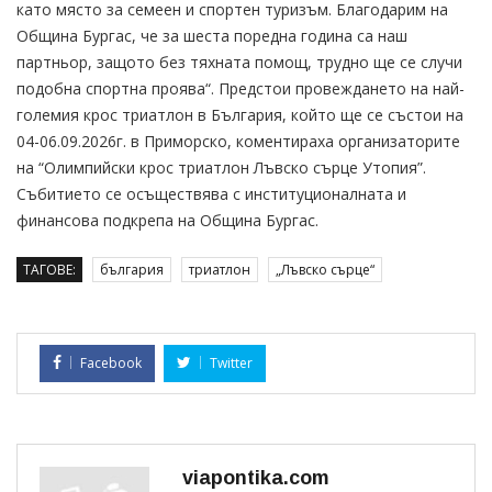
като място за семеен и спортен туризъм. Благодарим на
Община Бургас, че за шеста поредна година са наш
партньор, защото без тяхната помощ, трудно ще се случи
подобна спортна проява“. Предстои провеждането на най-
големия крос триатлон в България, който ще се състои на
04-06.09.2026г. в Приморско, коментираха организаторите
на “Олимпийски крос триатлон Лъвско сърце Утопия”.
Събитието се осъществява с институционалната и
финансова подкрепа на Община Бургас.
ТАГОВЕ:
българия
триатлон
„Лъвско сърце“
Facebook
Twitter
viapontika.com