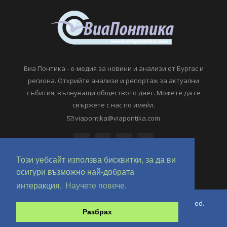
Виа Понтика - е-медия за новини и анализи от Бургас и
региона. Открийте анализи и репортаж за актуални
събития, вълнуващи обществото днес. Можете да се
свържете с нас по имейл.
viapontika@viapontika.com
Този уебсайт използва бисквитки, за да ви
осигури възможно най-добрата
интеракция.
Научете повече.
Copyright © 2018-2024 ViaPontika.com. All Rights Reserved.
Разбрах
Development @ OverHertz Ltd
Ω