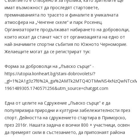
Събитието е отворено и за публика, като зрителите ще
имат възможност да проследят стартовете,
преминаванията по трасето и финалите в уникалната
атмосфера на „Ченгене скеле“ и парк Росенец.
Организаторите продължават набирането на доброволци,
които искат да станат част от организацията на едно от
най-значимите спортни събития по Южното Черноморие.
Желаещите могат да се регистрират тук:
Форма за доброволци на „Лъвско сърце“ -
https://utopia.lionheart.bg/stani-dobrovolets/?
_gl=1%2A1g3z7f6%2A_ga%2AMTk2MTQ4OTMwNS4xNzQwNTcxMj
1961489305.1740571256&utm_source=chatgpt.com
Една от целите на Сдружение „Лъвско сърце” е да
популяризира природни и културни забележителности през
спорт. Дейността на сдружението стартира в Приморско,
през 2016г. Нашата задача е всички 800 + участници, освен
да премерят сили в състезанието, да припознаят района