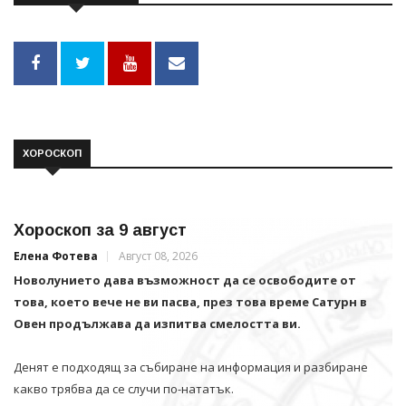
ХОРОСКОП
Хороскоп за 9 август
Елена Фотева
Август 08, 2026
Новолунието дава възможност да се освободите от
това, което вече не ви пасва, през това време Сатурн в
Овен продължава да изпитва смелостта ви.
Денят е подходящ за събиране на информация и разбиране
какво трябва да се случи по-нататък.