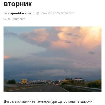
вторник
От
viapontika.com
Юни 02, 2026, 00:07 EEST
0 Comments
Днес максималните температури ще останат в широки