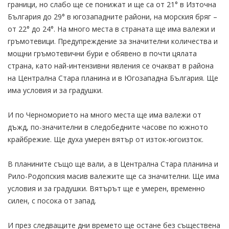
граници, но слабо ще се понижат и ще са от 21° в Източна
България до 29° в югозападните райони, на морския бряг –
от 22° до 24°. На много места в страната ще има валежи и
гръмотевици. Предупреждение за значителни количества и
мощни гръмотевични бури е обявено в почти цялата
страна, като най-интензивни явления се очакват в района
на Централна Стара планина и в Югозападна България. Ще
има условия и за градушки.
И по Черноморието на много места ще има валежи от
дъжд, по-значителни в следобедните часове по южното
крайбрежие. Ще духа умерен вятър от изток-югоизток.
В планините също ще вали, а в Централна Стара планина и
Рило-Родопския масив валежите ще са значителни. Ще има
условия и за градушки. Вятърът ще е умерен, временно
силен, с посока от запад.
И през следващите дни времето ще остане без съществена