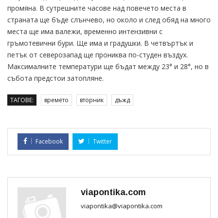
промяна. В сутрешните часове над повечето места в
страната ще бъде слънчево, но около и след обяд на много
места ще има валежи, временно интензивни с
гръмотевични бури. Ще има и градушки. В четвъртък и
петък от северозапад ще прониква по-студен въздух.
Максималните температури ще бъдат между 23° и 28°, но в
събота предстои затопляне.
ТАГОВЕ:
времето
вторник
дъжд
Facebook
Twitter
viapontika.com
viapontika@viapontika.com