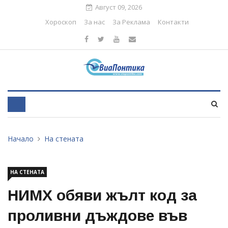
Август 09, 2026
Хороскоп
За нас
За Реклама
Контакти
Начало
На стената
НА СТЕНАТА
НИМХ обяви жълт код за
проливни дъждове във