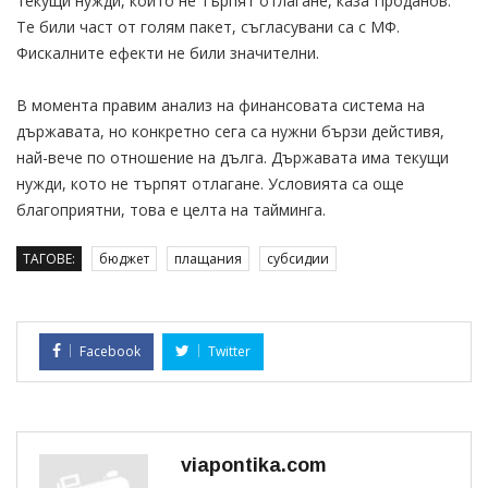
текущи нужди, които не търпят отлагане, каза Проданов.
Те били част от голям пакет, съгласувани са с МФ.
Фискалните ефекти не били значителни.
В момента правим анализ на финансовата система на
държавата, но конкретно сега са нужни бързи дейстивя,
най-вече по отношение на дълга. Държавата има текущи
нужди, кото не търпят отлагане. Условията са още
благоприятни, това е целта на тайминга.
ТАГОВЕ:
бюджет
плащания
субсидии
Facebook
Twitter
viapontika.com