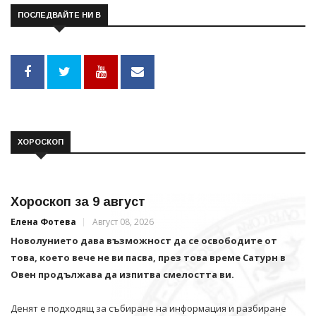
ПОСЛЕДВАЙТЕ НИ В
ХОРОСКОП
Хороскоп за 9 август
Елена Фотева
Август 08, 2026
Новолунието дава възможност да се освободите от
това, което вече не ви пасва, през това време Сатурн в
Овен продължава да изпитва смелостта ви.
Денят е подходящ за събиране на информация и разбиране