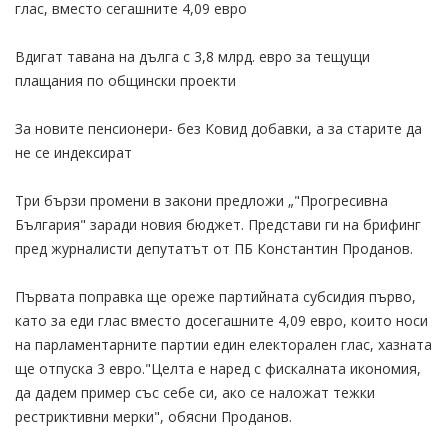
глас, вместо сегашните 4,09 евро
Вдигат тавана на дълга с 3,8 млрд. евро за тещущи
плащания по общински проекти
За новите пенсионери- без Ковид добавки, а за старите да
не се индексират
Три бързи промени в закони предложи „"Прогресивна
България" заради новия бюджет. Представи ги на брифинг
пред журналисти депутатът от ПБ Константин Проданов.
Първата поправка ще ореже партийната субсидия първо,
като за еди глас вместо досегашните 4,09 евро, които носи
на парламентарните партии един електорален глас, хазната
ще отпуска 3 евро."Целта е наред с фискалната икономия,
да дадем пример със себе си, ако се наложат тежки
рестриктивни мерки", обясни Проданов.