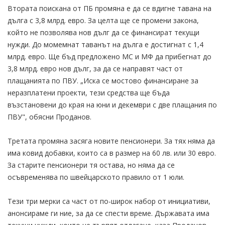
Втората поискана от ПБ промяна е да се вдигне тавана на
дълга с 3,8 млрд. евро. За целта ще се промени закона,
който не позволява нов дълг да се финансират текущи
нужди. До момемнат таванът на дълга е достигнат с 1,4
млрд. евро. Ще бъд предложено МС и МФ да прибегнат до
3,8 млрд. евро нов дълг, за да се направят част от
плащанията по ПВУ. „Иска се мостово финансиране за
неразплатени проекти, тези средства ще бъда
възстановени до края на юни и декември с две плащания по
ПВУ", обясни Проданов.
Третата промяна засяга новите пенсионери. За тях няма да
има ковид добавки, които са в размер на 60 лв. или 30 евро.
За старите пенсионери тя остава, но няма да се
осъвременява по швейцарското правило от 1 юли.
Тези три мерки са част от по-широк набор от инициативи,
анонсираме ги ние, за да се спести време. Държавата има