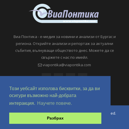
Виа Понтика - е-медия за новини и анализи от Бургас и
региона. Открийте анализи и репортаж за актуални
събития, вълнуващи обществото днес. Можете да се
свържете с нас по имейл.
viapontika@viapontika.com
Този уебсайт използва бисквитки, за да ви
осигури възможно най-добрата
интеракция.
Научете повече.
Copyright © 2018-2024 ViaPontika.com. All Rights Reserved.
Разбрах
Development @ OverHertz Ltd
Ω