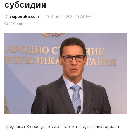
субсидии
От
viapontika.com
Юни 01, 2026, 16:50 EEST
0 Comments
Предлагат 3 евро да носи за партиите един електорален