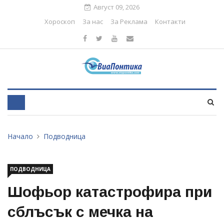
Август 09, 2026
Хороскоп
За нас
За Реклама
Контакти
Начало
Подводница
ПОДВОДНИЦА
Шофьор катастрофира при
сблъсък с мечка на