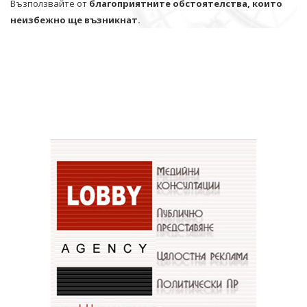
Възползвайте от
благоприятните обстоятелства, които
неизбежно ще възникнат.