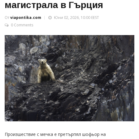
магистрала в Гърция
От
viapontika.com
Юни 02, 2026, 10:00 EEST
0 Comments
Произшествие с мечка е претърпял шофьор на