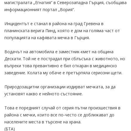
магистралата „Егнатия“ в Северозападна Гърция, съобщава
информационният портал „Вория“.
Инцидентът е станал в района на град Гревена в
планинската верига Пинд, която е дом на голяма част от
популацията на кафявата мечка в Гърция.
Водачът на автомобила е заместник-кмет на община
Дескати. Той не е пострадал при сблъсъка с животното, но
въпреки това превантивно е бил откаран в медицинско
заведение. Колата му обаче е претърпяла сериозни щети.
Природозащитни организации издирват мечката, за да
установят какво е нейното състояние.
Това е поредният случай от серия пътни произшествия в
района с мечки, които все по-често се доближават до
населените места в търсене на храна.
(БТА)