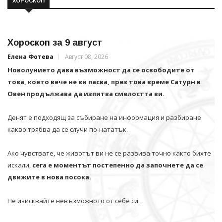
ХОРОСКОП
Хороскоп за 9 август
Елена Фотева
Август 08, 2026
Новолунието дава възможност да се освободите от
това, което вече не ви пасва, през това време Сатурн в
Овен продължава да изпитва смелостта ви.
Денят е подходящ за събиране на информация и разбиране
какво трябва да се случи по-нататък.
Ако чувствате, че животът ви не се развива точно както бихте
искали,
сега е моментът постепенно да започнете да се
движите в нова посока.
Не изисквайте невъзможното от себе си.