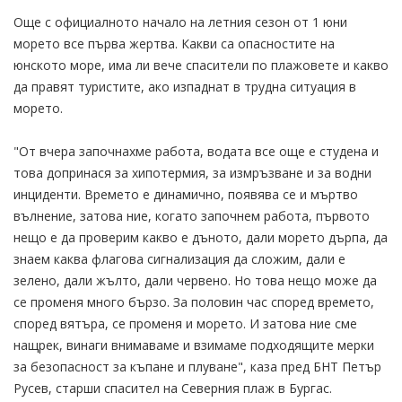
Още с официалното начало на летния сезон от 1 юни
морето все първа жертва. Какви са опасностите на
юнското море, има ли вече спасители по плажовете и какво
да правят туристите, ако изпаднат в трудна ситуация в
морето.
"От вчера започнахме работа, водата все още е студена и
това допринася за хипотермия, за измръзване и за водни
инциденти. Времето е динамично, появява се и мъртво
вълнение, затова ние, когато започнем работа, първото
нещо е да проверим какво е дъното, дали морето дърпа, да
знаем каква флагова сигнализация да сложим, дали е
зелено, дали жълто, дали червено. Но това нещо може да
се променя много бързо. За половин час според времето,
според вятъра, се променя и морето. И затова ние сме
нащрек, винаги внимаваме и взимаме подходящите мерки
за безопасност за къпане и плуване", каза пред БНТ Петър
Русев, старши спасител на Северния плаж в Бургас.