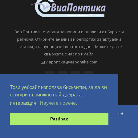
Виа Понтика - е-медия за новини и анализи от Бургас и
региона. Открийте анализи и репортаж за актуални
събития, вълнуващи обществото днес. Можете да се
свържете с нас по имейл.
viapontika@viapontika.com
Този уебсайт използва бисквитки, за да ви
осигури възможно най-добрата
интеракция.
Научете повече.
Copyright © 2018-2024 ViaPontika.com. All Rights Reserved.
Разбрах
Development @ OverHertz Ltd
Ω
За нас
За Реклама
Контакти