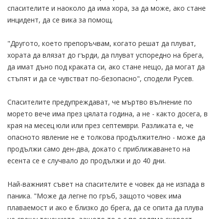
спасителите и наоколо да има хора, за да може, ако стане
инцидент, да се вика за помощ.
"Другото, което препоръчвам, когато решат да плуват,
хората да влязат до гърди, да плуват успоредно на брега,
да имат дъно под краката си, ако стане нещо, да могат да
стъпят и да се чувстват по-безопасно", сподели Русев.
Спасителите предупреждават, че мъртво вълнение по
морето вече има през цялата година, а не - както досега, в
края на месец юли или през септември. Разликата е, че
опасното явление не е толкова продължително - може да
продължи само ден-два, докато с приближаването на
есента се е случвало до продължи и до 40 дни.
Най-важният съвет на спасителите е човек да не изпада в
паника. "Може да легне по гръб, защото човек има
плаваемост и ако е близко до брега, да се опита да плува