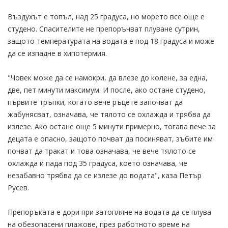
Въздухът е топъл, над 25 градуса, но морето все още е
студено. Спасителите не препоръчват плуване сутрин,
защото температурата на водата е под 18 градуса и може
да се изпадне в хипотермия.
"Човек може да се намокри, да влезе до колене, за една,
две, пет минути максимум. И после, ако остане студено,
първите тръпки, когато вече ръцете започват да
жабунясват, означава, че тялото се охлажда и трябва да
излезе. Ако остане още 5 минути примерно, тогава вече за
децата е опасно, защото почват да посиняват, зъбите им
почват да тракат и това означава, че вече тялото се
охлажда и пада под 35 градуса, което означава, че
незабавно трябва да се излезе до водата", каза Петър
Русев.
Препоръката е дори при затопляне на водата да се плува
на обезопасени плажове, през работното време на