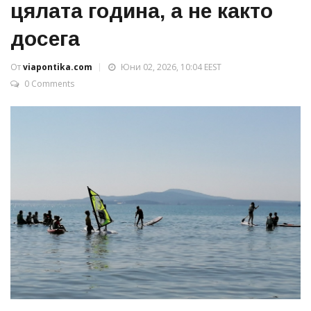
цялата година, а не както
досега
От
viapontika.com
Юни 02, 2026, 10:04 EEST
0 Comments