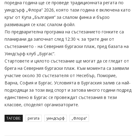
поредна година ще се проведе традиционната регата по
уиндсърф „Флора“ 2026, която тази година е включена като
кръг от Купа „България“ за слалом финка и бързо
развиващия се клас слалом фойл.
По предварителна програма на състезанието гонките са
планирани да започнат след 12:30 ч. за трите дни от
състезанието - на Северния бургаски плаж, пред базата на
Уиндсърф клуб „Бургас“.
Стартовете и цялото състезание ще могат да се гледат от
брега на Северния бургаски плаж. Към момента са заявили
участие около 30 състезателя от Несебър, Поморие,
Варна, София и Бургас. Условията в Бургаския залив са най-
подходящи за този вид спорт и затова много години подред
единствено в Бургас се провеждат състезания в тези
класове, споделят организаторите.
ТАГОВЕ:
регата
уиндсърф
„Флора“