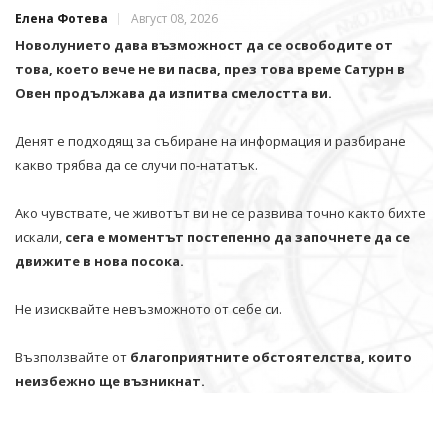
Елена Фотева
Август 08, 2026
Новолунието дава възможност да се освободите от
това, което вече не ви пасва, през това време Сатурн в
Овен продължава да изпитва смелостта ви.
Денят е подходящ за събиране на информация и разбиране
какво трябва да се случи по-нататък.
Ако чувствате, че животът ви не се развива точно както бихте
искали,
сега е моментът постепенно да започнете да се
движите в нова посока.
Не изисквайте невъзможното от себе си.
Възползвайте от
благоприятните обстоятелства, които
неизбежно ще възникнат.