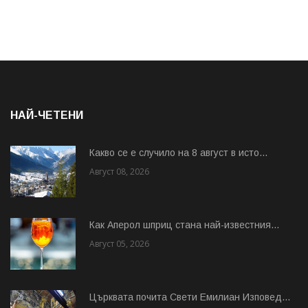
НАЙ-ЧЕТЕНИ
Какво се е случило на 8 август в исто...
Август 08, 2026
Как Аперол шприц стана най-известния...
Август 05, 2026
Църквата почита Свeти Емилиан Изповед...