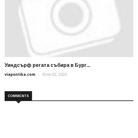
Уиндсърф регата събира в Бург...
viapontika.com
Юли 02, 2020
COMMENTS