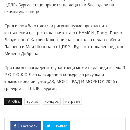
ЦПЛР- Бургас също приветства децата и благодари на
всички участници.
Сред изложба от детски рисунки чухме прекрасните
изпълнения на третокласничката от НУМСИ „Проф. Панчо
Владигеров“ Катрин Калпакчиева с вокален педагог Жени
Лалчева и Мая Шопова от ЦПЛР - Бургас с вокален педагог
Милена Добрева.
Протокол с наградените участници можете да видите тук: П
Р О Т О К О Л за класиране в конкурс за рисунка и
компютърна рисунка „АЗ, МОЯТ ГРАД И МОРЕТО” 2026 г. -
гр. Бургас | ЦПЛР - Бургас.
ТАГОВЕ:
Бургак
конкурс
награди
Facebook
Twitter