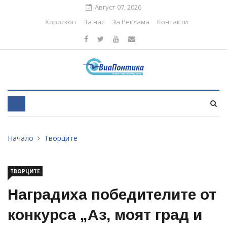
Август 07, 2026
Хороскоп
За нас
За Реклама
Контакти
Начало
Творците
ТВОРЦИТЕ
Наградиха победителите от
конкурса „Аз, моят град и