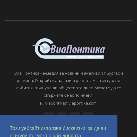
Виа Понтика - е-медия за новини и анализи от Бургас и
региона. Открийте анализи и репортаж за актуални
събития, вълнуващи обществото днес. Можете да се
свържете с нас по имейл.
viapontika@viapontika.com
Този уебсайт използва бисквитки, за да ви
осигури възможно най-добрата