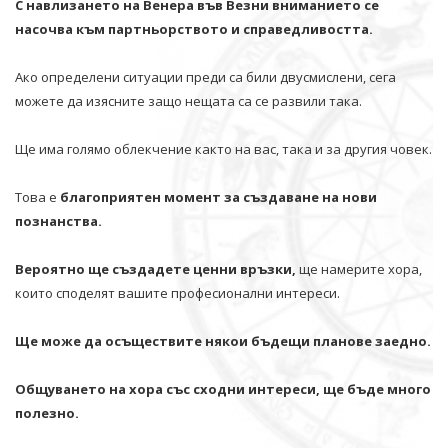
С навлизането на Венера във Везни вниманието се
насочва към партньорството и справедливостта.
Ако определени ситуации преди са били двусмислени, сега
можете да изясните защо нещата са се развили така.
Ще има голямо облекчение както на вас, така и за другия човек.
Това е
благоприятен момент за създаване на нови
познанства.
Вероятно ще създадете ценни връзки,
ще намерите хора,
които споделят вашите професионални интереси.
Ще може да осъществите някои бъдещи планове заедно.
Общуването на хора със сходни интереси, ще бъде много
полезно.