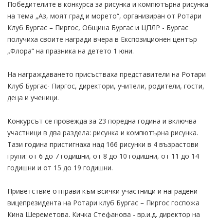
Победителите в конкурса за рисунка и компютърна рисунка
на тема „Аз, моят град и морето“, организиран от Ротари
Клуб Бургас – Пиргос, Община Бургас и ЦПЛР - Бургас
получиха своите награди вчера в Експозиционен център
„Флора“ на празника на детето 1 юни.
На награждаването присъстваха представители на Ротари
Клуб Бургас- Пиргос, директори, учители, родители, гости,
деца и ученици.
Конкурсът се провежда за 23 поредна година и включва
участници в два раздела: рисунка и компютърна рисунка.
Тази година пристигнаха над 166 рисунки в 4 възрастови
групи: от 6 до 7 годишни, от 8 до 10 годишни, от 11 до 14
годишни и от 15 до 19 годишни.
Приветствие отправи към всички участници и наградени
вицепрезидента на Ротари клуб Бургас – Пиргос госпожа
Кина Шереметова. Кичка Стефанова - вр.и.д. директор на