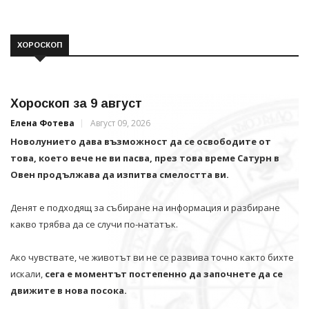
ХОРОСКОП
Хороскоп за 9 август
Елена Фотева
Август 09, 2026
Новолунието дава възможност да се освободите от
това, което вече не ви пасва, през това време Сатурн в
Овен продължава да изпитва смелостта ви.
Денят е подходящ за събиране на информация и разбиране
какво трябва да се случи по-нататък.
Ако чувствате, че животът ви не се развива точно както бихте
искали,
сега е моментът постепенно да започнете да се
движите в нова посока.