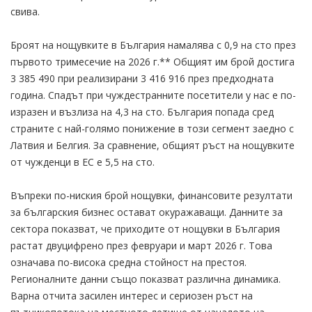
свива.
Броят на нощувките в България намалява с 0,9 на сто през
първото тримесечие на 2026 г.** Общият им брой достига
3 385 490 при реализирани 3 416 916 през предходната
година. Спадът при чуждестранните посетители у нас е по-
изразен и възлиза на 4,3 на сто. България попада сред
страните с най-голямо понижение в този сегмент заедно с
Латвия и Белгия. За сравнение, общият ръст на нощувките
от чужденци в ЕС е 5,5 на сто.
Въпреки по-ниския брой нощувки, финансовите резултати
за българския бизнес остават окуражаващи. Данните за
сектора показват, че приходите от нощувки в България
растат двуцифрено през февруари и март 2026 г. Това
означава по-висока средна стойност на престоя.
Регионалните данни също показват различна динамика.
Варна отчита засилен интерес и сериозен ръст на