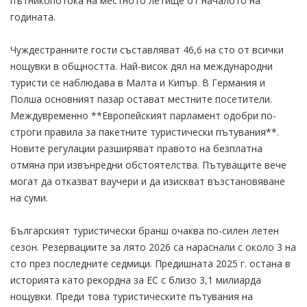
пътникопотока на местното летище от началото на
годината.
Чуждестранните гости съставляват 46,6 на сто от всички
нощувки в общността. Най-висок дял на международни
туристи се наблюдава в Малта и Кипър. В Германия и
Полша основният пазар остават местните посетители.
Междувременно **Европейският парламент одобри по-
строги правила за пакетните туристически пътувания**.
Новите регулации разширяват правото на безплатна
отмяна при извънредни обстоятелства. Пътуващите вече
могат да отказват ваучери и да изискват възстановяване
на суми.
Българският туристически бранш очаква по-силен летен
сезон. Резервациите за лято 2026 са нараснали с около 3 на
сто през последните седмици. Предишната 2025 г. остана в
историята като рекордна за ЕС с близо 3,1 милиарда
нощувки. Преди това туристическите пътувания на