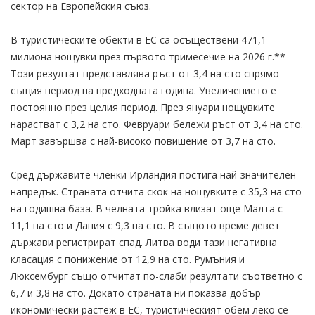
сектор на Европейския съюз.
В туристическите обекти в ЕС са осъществени 471,1
милиона нощувки през първото тримесечие на 2026 г.**
Този резултат представлява ръст от 3,4 на сто спрямо
същия период на предходната година. Увеличението е
постоянно през целия период. През януари нощувките
нарастват с 3,2 на сто. Февруари бележи ръст от 3,4 на сто.
Март завършва с най-високо повишение от 3,7 на сто.
Сред държавите членки Ирландия постига най-значителен
напредък. Страната отчита скок на нощувките с 35,3 на сто
на годишна база. В челната тройка влизат още Малта с
11,1 на сто и Дания с 9,3 на сто. В същото време девет
държави регистрират спад. Литва води тази негативна
класация с понижение от 12,9 на сто. Румъния и
Люксембург също отчитат по-слаби резултати съответно с
6,7 и 3,8 на сто. Докато страната ни показва добър
икономически растеж в ЕС, туристическият обем леко се