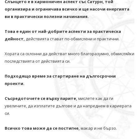
Слънцето е в хармоничен аспект със Сатурн, той
организира и ограничава всичко и щe насочи енергията
ви в практически полезни начинания.
Това е един от най-добрите аспекти за практическа
дейност,
действията стават по-обмислени и практични.
Хората са склонни да действат много благоразумно, обмисляйки
последствията от действията си.
Подходящо време за стартиране на дългосрочни
проекти.
Съсредоточете се върху парите,
мислете как да ги
увеличите, да изплатите дългове и да напреднем в кариерата
си.
Всичко това може да се постигне,
макар и не бързо.