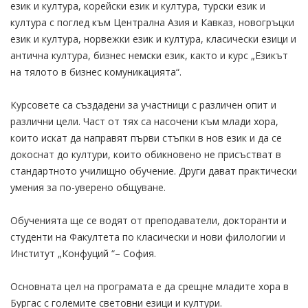
език и култура, корейски език и култура, турски език и
култура с поглед към Централна Азия и Кавказ, новогръцки
език и култура, норвежки език и култура, класически езици и
антична култура, бизнес немски език, както и курс „Езикът
на тялото в бизнес комуникацията“.
Курсовете са създадени за участници с различен опит и
различни цели. Част от тях са насочени към млади хора,
които искат да направят първи стъпки в нов език и да се
докоснат до култури, които обикновено не присъстват в
стандартното училищно обучение. Други дават практически
умения за по-уверено общуване.
Обученията ще се водят от преподаватели, докторанти и
студенти на Факултета по класически и нови филологии и
Институт „Конфуций “– София.
Основната цел на програмата е да срещне младите хора в
Бургас с големите световни езици и култури.