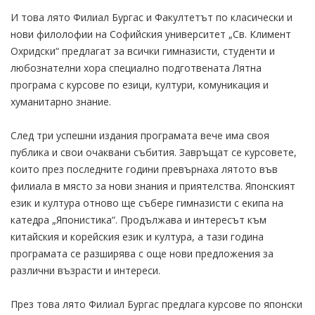
И това лято Филиал Бургас и Факултетът по класически и
нови филолофии на Софийския университет „Св. Климент
Охридски“ предлагат за всички гимназисти, студенти и
любознателни хора специално подготвената Лятна
програма с курсове по езици, култури, комуникация и
хуманитарно знание.
След три успешни издания програмата вече има своя
публика и свои очаквани събития. Завръщат се курсовете,
които през последните години превърнаха лятото във
филиала в място за нови знания и приятелства. Японският
език и култура отново ще събере гимназисти с екипа на
катедра „Японистика“. Продължава и интересът към
китайския и корейския език и култура, а тази година
програмата се разширява с още нови предложения за
различни възрасти и интереси.
През това лято Филиал Бургас предлага курсове по японски