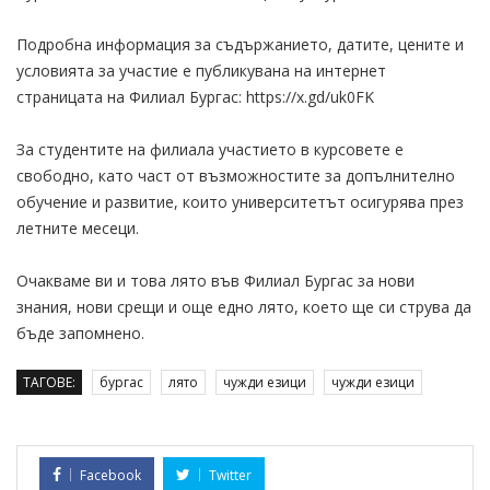
Подробна информация за съдържанието, датите, цените и
условията за участие е публикувана на интернет
страницата на Филиал Бургас: https://x.gd/uk0FK
За студентите на филиала участието в курсовете е
свободно, като част от възможностите за допълнително
обучение и развитие, които университетът осигурява през
летните месеци.
Очакваме ви и това лято във Филиал Бургас за нови
знания, нови срещи и още едно лято, което ще си струва да
бъде запомнено.
ТАГОВЕ:
бургас
лято
чужди езици
чужди езици
Facebook
Twitter