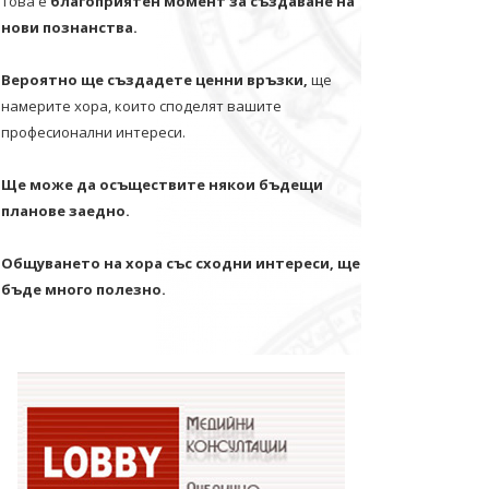
Това е
благоприятен момент за създаване на
нови познанства.
Вероятно ще създадете ценни връзки,
ще
намерите хора, които споделят вашите
професионални интереси.
Ще може да осъществите някои бъдещи
планове заедно.
Общуването на хора със сходни интереси, ще
бъде много полезно.