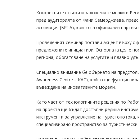
Конкретните стъпки и заложените мерки в Реги
пред аудиторията от Фани Семерджиева, предс
асоциация (БРТА), които са официален партньо
Проведеният семинар постави акцент върху о
предложените инициативи. Основната цел е пос
региона, обогатяване на услугите и плавно удъ
Специално внимание бе обърнато на предстоящ
Awareness Centre – KAC), който ще функционир
въвеждане на иновативните модели.
Като част от технологичните решения по Рабо
на проекта ще бъдат достъпни редица инструме
инструменти за управление на туристопотока, 
специализирано пространство за туристически д