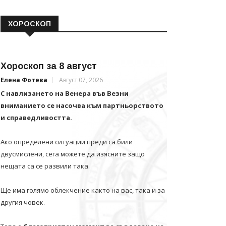
ХОРОСКОП
Хороскоп за 8 август
Елена Фотева
Август 07, 2026
С навлизането на Венера във Везни
вниманието се насочва към партньорството
и справедливостта.
Ако определени ситуации преди са били
двусмислени, сега можете да изясните защо
нещата са се развили така.
Ще има голямо облекчение както на вас, така и за
другия човек.