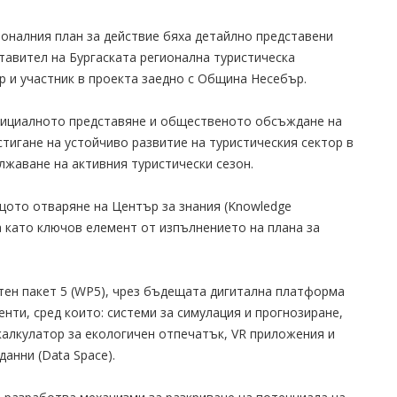
оналния план за действие бяха детайлно представени
тавител на Бургаската регионална туристическа
р и участник в проекта заедно с Община Несебър.
фициалното представяне и общественото обсъждане на
тигане на устойчиво развитие на туристическия сектор в
лжаване на активния туристически сезон.
ото отваряне на Център за знания (Knowledge
а като ключов елемент от изпълнението на плана за
тен пакет 5 (WP5), чрез бъдещата дигитална платформа
нти, сред които: системи за симулация и прогнозиране,
калкулатор за екологичен отпечатък, VR приложения и
анни (Data Space).