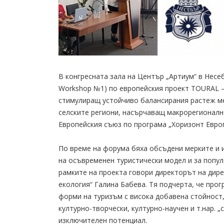
В конгресната зала на Център „Артиум“ в Несе
Workshop №1) по европейския проект TOURAL –
стимулиращ устойчиво балансирания растеж ме
селските региони, насърчаващ макрорегионалн
Европейския съюз по програма „Хоризонт Европ
По време на форума бяха обсъдени мерките и 
на осъвременен туристически модел и за попул
рамките на проекта говори директорът на дире
екология“ Галина Бабева. Тя подчерта, че про
форми на туризъм с висока добавена стойност,
културно-творчески, културно-научен и т.нар.
изключителен потенциал.