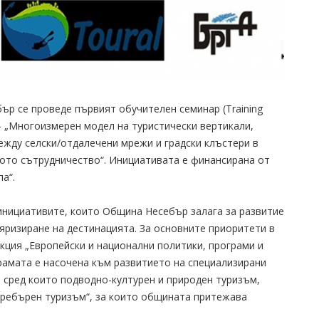
бър се проведе първият обучителен семинар (Training
 „Многоизмерен модел на туристически вертикали,
жду селски/отдалечени мрежи и градски клъстери в
ото сътрудничество“. Инициативата е финансирана от
а“.
инициативите, които Община Несебър залага за развитие
яризиране на дестинацията. За основните приоритети в
кция „Европейски и национални политики, програми и
грамата е насочена към развитието на специализирани
 сред които подводно-културен и природен туризъм,
 „сребърен туризъм“, за които общината притежава