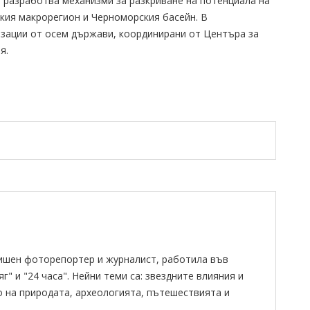
, разработва механизми за разкриване на потенциала на
кия макрорегион и Черноморския басейн. В
зации от осем държави, координирани от Центъра за
я.
ишен фоторепортер и журналист, работила във
" и "24 часа". Нейни теми са: звездните влияния и
о на природата, археологията, пътешествията и