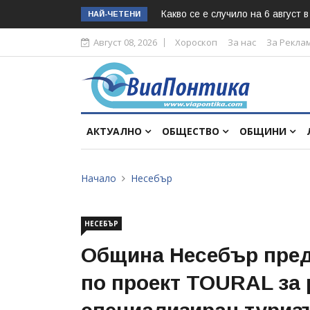
Какво се е случило на 6 август 
НАЙ-ЧЕТЕНИ
Август 08, 2026
Хороскоп
За нас
За Рекла
АКТУАЛНО
ОБЩЕСТВО
ОБЩИНИ
Начало
Несебър
НЕСЕБЪР
Община Несебър пред
по проект TOURAL за 