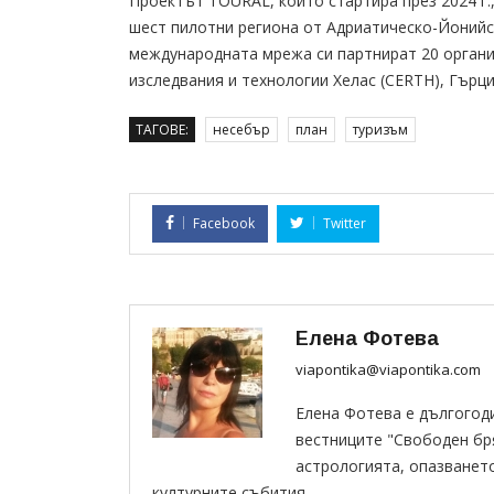
Проектът TOURAL, който стартира през 2024 г.
шест пилотни региона от Адриатическо-Йонийс
международната мрежа си партнират 20 органи
изследвания и технологии Хелас (CERTH), Гърци
ТАГОВЕ:
несебър
план
туризъм
Facebook
Twitter
Елена Фотева
viapontika@viapontika.com
Елена Фотева е дългогод
вестниците "Свободен бряг
астрологията, опазванет
културните събития.