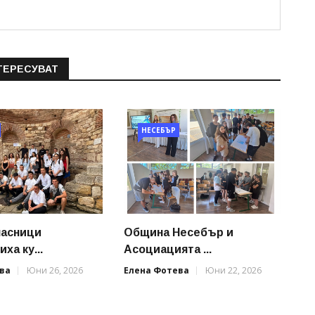
ТЕРЕСУВАТ
НЕСЕБЪР
ласници
Община Несебър и
ха ку...
Асоциацията ...
ва
Юни 26, 2026
Елена Фотева
Юни 22, 2026