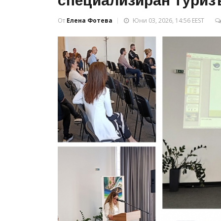
специализиран туриз
От
Елена Фотева
Юни 03, 2026, 14:56 EEST