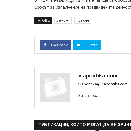
от 12 ч. в неделя до 12 ч. в петък ще се обосо
Срокът за изпълнение на предвидените дейности
ТАГОВЕ:
ремонт
Тракия
Facebook
Twitter
viapontika.com
viapontika@viapontika.com
За автора...
ПУБЛИКАЦИИ, КОИТО МОГАТ ДА ВИ ЗАИН