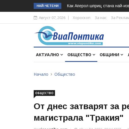
Как Аперол шприц стана най-изв
НАЙ-ЧЕТЕНИ
Август 07, 2026
Хороскоп
За нас
За Рекла
АКТУАЛНО
ОБЩЕСТВО
ОБЩИНИ
Начало
Общество
ОБЩЕСТВО
От днес затварят за р
магистрала "Тракия"