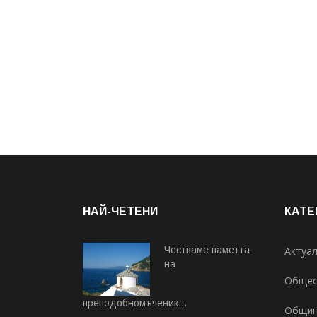
НАЙ-ЧЕТЕНИ
КАТЕ
Честваме паметта
Актуа
на
Общес
преподобномъченик...
Общи