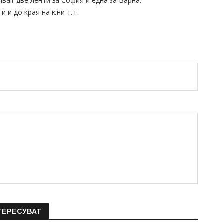
бяват две ленти за София и една за Варна.
 и до края на юни т. г.
ТЕРЕСУВАТ