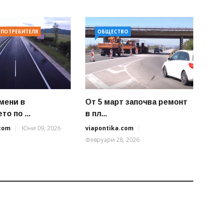
 ПОТРЕБИТЕЛЯ
ОБЩЕСТВО
мени в
От 5 март започва ремонт
о по ...
в пл...
.com
Юни 09, 2026
viapontika.com
Февруари 28, 2026