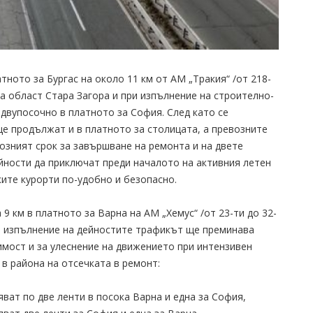
ното за Бургас на около 11 км от АМ „Тракия“ /от 218-
на област Стара Загора и при изпълнение на строително-
вупосочно в платното за София. След като се
е продължат и в платното за столицата, а превозните
озният срок за завършване на ремонта и на двете
ейности да приключат преди началото на активния летен
ите курорти по-удобно и безопасно.
9 км в платното за Варна на АМ „Хемус“ /от 23-ти до 32-
ри изпълнение на дейностите трафикът ще преминава
мост и за улеснение на движението при интензивен
в района на отсечката в ремонт:
бяват по две ленти в посока Варна и една за София,