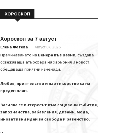
ХОРОСКОП
Хороскоп за 7 август
Елена Фотева
Август 07, 2026
Преминаването на
Венера във Везни,
създава
освежаваща атмосфера на хармония и новост,
обещаваща приятни изненади.
Любов, приятелство и партньорство са на
преден план.
Засилва се интересът към социални събития,
запознанства, забавления, дизайн, мода,
иновативни идеи за свобода и равенство.