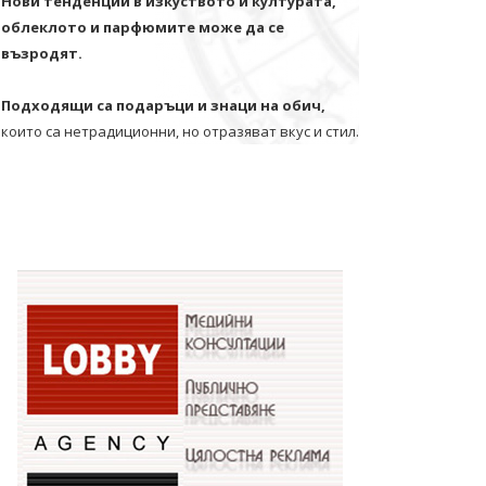
Нови тенденции в изкуството и културата,
облеклото и парфюмите може да се
възродят.
Подходящи са подаръци и знаци на обич,
които са нетрадиционни, но отразяват вкус и стил.