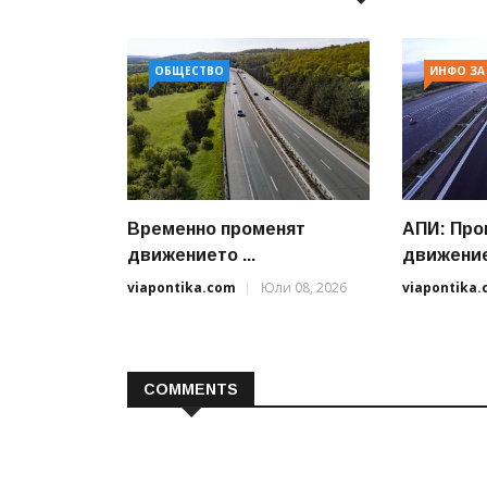
ОБЩЕСТВО
ИНФО ЗА
Временно променят
АПИ: Про
движението ...
движениет
viapontika.com
Юли 08, 2026
viapontika
COMMENTS