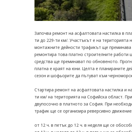
Започва ремонт на асфалтовата настилка в плат
ти до 229-ти км/. Участъкът е на територията 
монтажните дейности трафикът ще преминава д
ремонтира това платно строителните работи щ
средства ще преминават по обновеното. Прогн
платна е краят на юни. Целта е планираните д
сезон и шофьорите да пътуват към черноморск
Стартира ремонт на асфалтовата настилка и на 
ти км/ на територията на Софийска област. П
двупосочно в платното за София. При необходи
трафик ще се организира реверсивно движение 
от 12 ч. в петък до 12 ч. в неделя ще се обосо