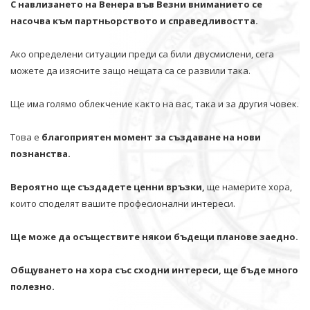
С навлизането на Венера във Везни вниманието се
насочва към партньорството и справедливостта.
Ако определени ситуации преди са били двусмислени, сега
можете да изясните защо нещата са се развили така.
Ще има голямо облекчение както на вас, така и за другия човек.
Това е
благоприятен момент за създаване на нови
познанства.
Вероятно ще създадете ценни връзки,
ще намерите хора,
които споделят вашите професионални интереси.
Ще може да осъществите някои бъдещи планове заедно.
Общуването на хора със сходни интереси, ще бъде много
полезно.