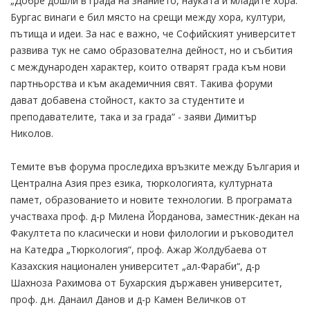
„Добре дошли в града на знанието, науката и младите хора.
Бургас винаги е бил място на срещи между хора, култури,
пътища и идеи. За нас е важно, че Софийският университет
развива тук не само образователна дейност, но и събития
с международен характер, които отварят града към нови
партньорства и към академичния свят. Такива форуми
дават добавена стойност, както за студентите и
преподавателите, така и за града“ - заяви Димитър
Николов.
Темите във форума проследиха връзките между България и
Централна Азия през езика, тюркологията, културната
памет, образованието и новите технологии. В програмата
участваха проф. д-р Милена Йорданова, заместник-декан на
Факултета по класически и нови филологии и ръководител
на Катедра „Тюркология“, проф. Ажар Жолдубаева от
Казахския национален университет „ал-Фараби“, д-р
Шахноза Рахимова от Бухарския държавен университет,
проф. д.н. Данаил Данов и д-р Камен Величков от