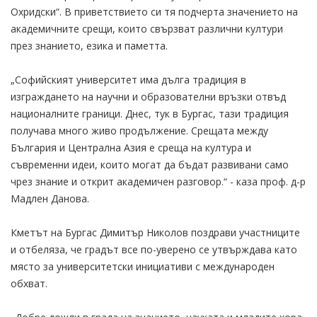
Охридски“. В приветствието си тя подчерта значението на
академичните срещи, които свързват различни култури
през знанието, езика и паметта.
„Софийският университет има дълга традиция в
изграждането на научни и образователни връзки отвъд
националните граници. Днес, тук в Бургас, тази традиция
получава много живо продължение. Срещата между
България и Централна Азия е среща на култура и
съвременни идеи, които могат да бъдат развивани само
чрез знание и открит академичен разговор.“ - каза проф. д-р
Мадлен Данова.
Кметът на Бургас Димитър Николов поздрави участниците
и отбеляза, че градът все по-уверено се утвърждава като
място за университетски инициативи с международен
обхват.