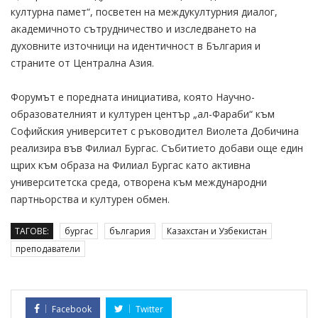
културна памет“, посветен на междукултурния диалог,
академичното сътрудничество и изследването на
духовните източници на идентичност в България и
страните от Централна Азия.
Форумът е поредната инициатива, която Научно-
образователният и културен център „ал-Фараби“ към
Софийския университет с ръководител Виолета Добичина
реализира във Филиал Бургас. Събитието добави още един
щрих към образа на Филиал Бургас като активна
университетска среда, отворена към международни
партньорства и културен обмен.
ТАГОВЕ:
бургас
българия
Казахстан и Узбекистан
преподаватели
Facebook
Twitter