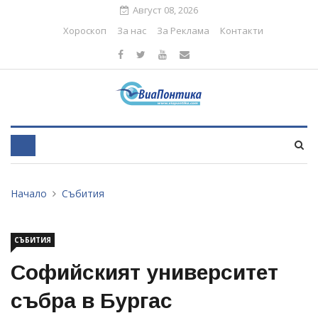
Август 08, 2026
Хороскоп
За нас
За Реклама
Контакти
Начало
Събития
СЪБИТИЯ
Софийският университет
събра в Бургас