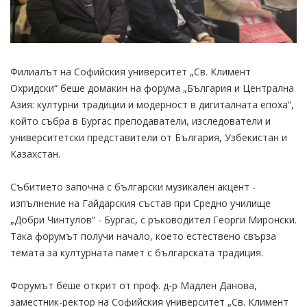
Филиалът на Софийския университет „Св. Климент
Охридски“ беше домакин на форума „България и Централна
Азия: културни традиции и модерност в дигиталната епоха“,
който събра в Бургас преподаватели, изследователи и
университетски представители от България, Узбекистан и
Казахстан.
Събитието започна с български музикален акцент -
изпълнение на Гайдарския състав при Средно училище
„Добри Чинтулов“ - Бургас, с ръководител Георги Миронски.
Така форумът получи начало, което естествено свърза
темата за културната памет с българската традиция.
Форумът беше открит от проф. д-р Мадлен Данова,
заместник-ректор на Софийския университет „Св. Климент