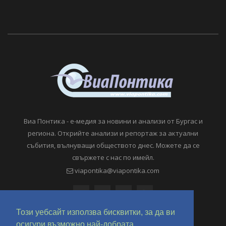
Виа Понтика - е-медия за новини и анализи от Бургас и
региона. Открийте анализи и репортаж за актуални
събития, вълнуващи обществото днес. Можете да се
свържете с нас по имейл.
viapontika@viapontika.com
Този уебсайт използва бисквитки, за да ви
осигури възможно най-добрата