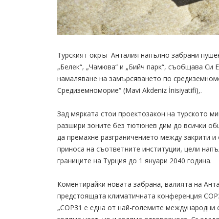
Турският окръг Анталия напълно забрани пушен
„Белек“, „Чамюва“ и „Бийч парк“, съобщава Си 
намаляване на замърсяването по средиземномо
Средиземноморие“ (Mavi Akdeniz İnisiyatifi),.
Зад мярката стои проектозакон на турското ми
разшири зоните без тютюнев дим до всички общ
да премахне разграничението между закрити и 
приноса на съответните институции, цели нап
границите на Турция до 1 януари 2040 година.
Коментирайки новата забрана, валията на Анта
предстоящата климатичната конференция COP31
„COP31 е една от най-големите международни 