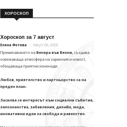
ХОРОСКОП
Хороскоп за 7 август
Елена Фотева
Август 06, 2026
Преминаването на
Венера във Везни,
създава
освежаваща атмосфера на хармония и новост,
обещаваща приятни изненади.
Любов, приятелство и партньорство са на
преден план.
Засилва се интересът към социални събития,
запознанства, забавления, дизайн, мода,
иновативни идеи за свобода и равенство.