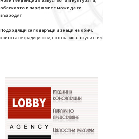
Нови тенденции в изкуството и културата,
облеклото и парфюмите може да се
възродят.
Подходящи са подаръци и знаци на обич,
които са нетрадиционни, но отразяват вкус и стил.