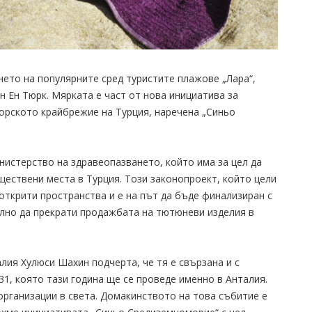
ето на популярните сред туристите плажове „Лара“,
Ен Ен Тюрк. Мярката е част от нова инициатива за
рското крайбрежие на Турция, наречена „Синьо
нистерство на здравеопазването, който има за цел да
ествени места в Турция. Този законопроект, който цели
открити пространства и е на път да бъде финализиран с
ълно да прекрати продажбата на тютюневи изделия в
лия Хулюси Шахин подчерта, че тя е свързана и с
, която тази година ще се проведе именно в Анталия.
организации в света. Домакинството на това събитие е