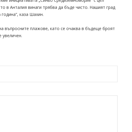
охме инициативата „Синьо Средиземноморие“ с цел
ето в Анталия винаги трябва да бъде чисто. Нашият град
 година“, каза Шахин.
а въпросните плажове, като се очаква в бъдеще броят
е увеличен.