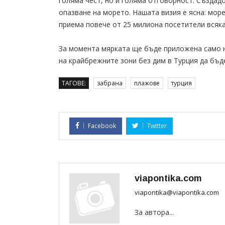
голяма чест, но и голяма отговорност. Създад
опазване на морето. Нашата визия е ясна: мор
приема повече от 25 милиона посетители всяка
За момента мярката ще бъде приложена само н
на крайбрежните зони без дим в Турция да бъд
ТАГОВЕ:
забрана
плажове
турция
Facebook
Twitter
viapontika.com
viapontika@viapontika.com
За автора...