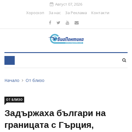
Август 07, 2026
Хороскоп
За нас
За Реклама
Контакти
Начало
От близо
ОТ БЛИЗО
Задържаха българи на
границата с Гърция,