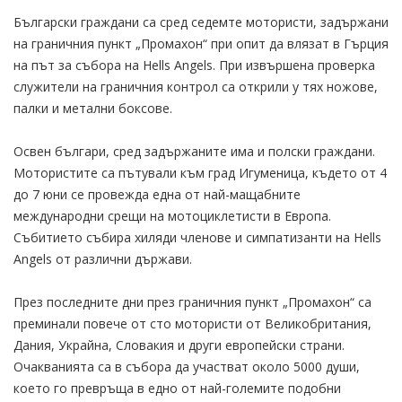
Български граждани са сред седемте мотористи, задържани
на граничния пункт „Промахон“ при опит да влязат в Гърция
на път за събора на Hells Angels. При извършена проверка
служители на граничния контрол са открили у тях ножове,
палки и метални боксове.
Освен българи, сред задържаните има и полски граждани.
Мотористите са пътували към град Игуменица, където от 4
до 7 юни се провежда една от най-мащабните
международни срещи на мотоциклетисти в Европа.
Събитието събира хиляди членове и симпатизанти на Hells
Angels от различни държави.
През последните дни през граничния пункт „Промахон“ са
преминали повече от сто мотористи от Великобритания,
Дания, Украйна, Словакия и други европейски страни.
Очакванията са в събора да участват около 5000 души,
което го превръща в едно от най-големите подобни