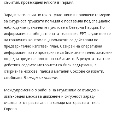
събития, провеждани някога в Гърция.
Заради засиления поток от участници и повишените мерки
за сигурност гръцката полиция е поставила под специално
наблюдение граничните пунктове в Северна Гърция. По
информация на обществената телевизия ЕРТ служителите
на граничния контрол в „Промахон“ са действали по
предварително изготвен план, базиран на оперативна
информация, като проверките са били значително засилени
още дни преди началото на събитието. В резултат на тези
действия седемте мотористи са били задържани, а
откритите ножове, палки и метални боксове са иззети,
съобщава
Български новини.
Междувременно в района на Игуменица са въведени
извънредни мерки за движение и сигурност заради
очакваното пристигане на хиляди мотористи от цяла
Европа.