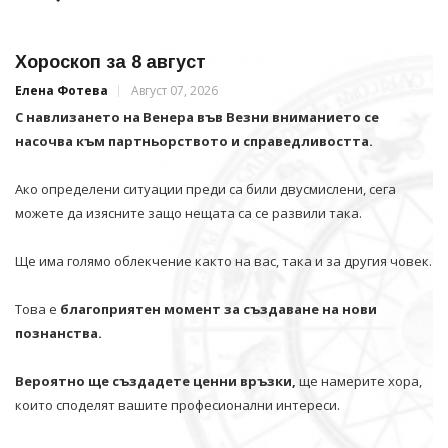
Хороскоп за 8 август
Елена Фотева
Август 07, 2026
С навлизането на Венера във Везни вниманието се
насочва към партньорството и справедливостта.
Ако определени ситуации преди са били двусмислени, сега
можете да изясните защо нещата са се развили така.
Ще има голямо облекчение както на вас, така и за другия човек.
Това е
благоприятен момент за създаване на нови
познанства.
Вероятно ще създадете ценни връзки,
ще намерите хора,
които споделят вашите професионални интереси.