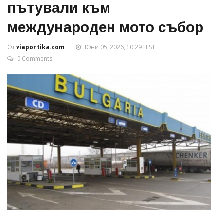
пътували към
международен мото събор
От
viapontika.com
Юни 05, 2026, 10:29 EEST
0 Comments