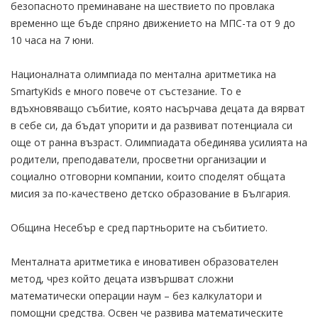
безопасното преминаване на шествието по провлака
временно ще бъде спряно движението на МПС-та от 9 до
10 часа на 7 юни.
Националната олимпиада по ментална аритметика на
SmartyKids е много повече от състезание. То е
вдъхновяващо събитие, която насърчава децата да вярват
в себе си, да бъдат упорити и да развиват потенциала си
още от ранна възраст. Олимпиадата обединява усилията на
родители, преподаватели, просветни организации и
социално отговорни компании, които споделят общата
мисия за по-качествено детско образование в България.
Община Несебър е сред партньорите на събитието.
Менталната аритметика е иновативен образователен
метод, чрез който децата извършват сложни
математически операции наум – без калкулатори и
помощни средства. Освен че развива математическите