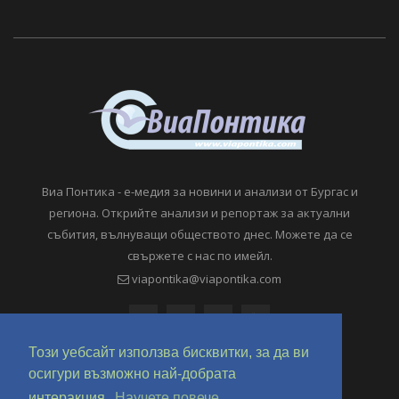
Виа Понтика - е-медия за новини и анализи от Бургас и
региона. Открийте анализи и репортаж за актуални
събития, вълнуващи обществото днес. Можете да се
свържете с нас по имейл.
viapontika@viapontika.com
Този уебсайт използва бисквитки, за да ви
осигури възможно най-добрата
интеракция.
Научете повече.