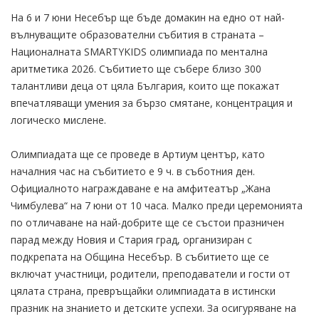
На 6 и 7 юни Несебър ще бъде домакин на едно от най-
вълнуващите образователни събития в страната –
Националната SMARTYKIDS олимпиада по ментална
аритметика 2026. Събитието ще събере близо 300
талантливи деца от цяла България, които ще покажат
впечатляващи умения за бързо смятане, концентрация и
логическо мислене.
Олимпиадата ще се проведе в Артиум център, като
началния час на събитието е 9 ч. в съботния ден.
Официалното награждаване е на амфитеатър „Жана
Чимбулева“ на 7 юни от 10 часа. Малко преди церемонията
по отличаване на най-добрите ще се състои празничен
парад между Новия и Стария град, организиран с
подкрепата на Община Несебър. В събитието ще се
включат участници, родители, преподаватели и гости от
цялата страна, превръщайки олимпиадата в истински
празник на знанието и детските успехи. За осигуряване на