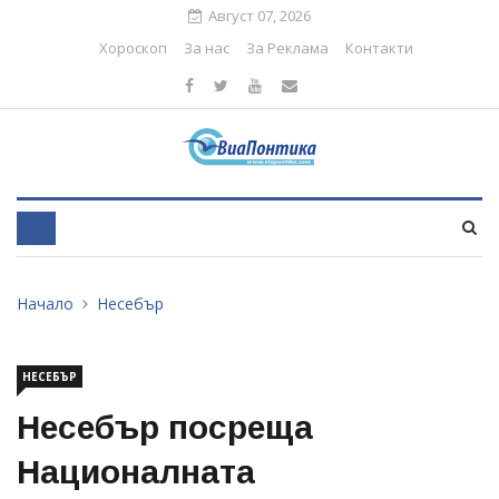
Август 07, 2026
Хороскоп
За нас
За Реклама
Контакти
Начало
Несебър
НЕСЕБЪР
Несебър посреща
Националната