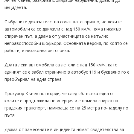
Ангел Кънев, разкрива шокиращи нарушения, довели до
инцидента.
Събраните доказателства сочат категорично, че леките
автомобили са се движили с над 150 км/ч, няма никакъв
спирачен път, а двама от участниците са напълно
неправоспособни шофьори. Основната версия, по която се
работи, е незаконна автогонка.
Двата леки автомобила са летели с над 150 км/ч, като
единият се е забил странично в автобус 119 и буквално го е
преобърнал на една страна.
Прокурор Кънев потвърди, че след сблъсъка една от
колите е продължила по инерция и е помела спирка на
градския транспорт, намираща се на 25 метра по-надолу по
пътя.
Двама от замесените в инцидента нямат свидетелства за