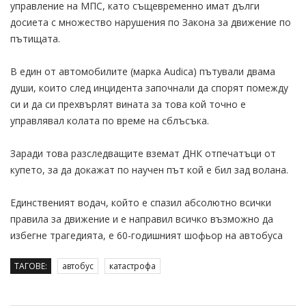
управление на МПС, като същевременно имат дълги
досиета с множество нарушения по Закона за движение по
пътищата.
В един от автомобилите (марка Audiса) пътували двама
души, които след инцидента започнали да спорят помежду
си и да си прехвърлят вината за това кой точно е
управлявал колата по време на сблъсъка.
Заради това разследващите вземат ДНК отпечатъци от
купето, за да докажат по научен път кой е бил зад волана.
Единственият водач, който е спазил абсолютно всички
правила за движение и е направил всичко възможно да
избегне трагедията, е 60-годишният шофьор на автобуса
ТАГОВЕ:
автобус
катастрофа