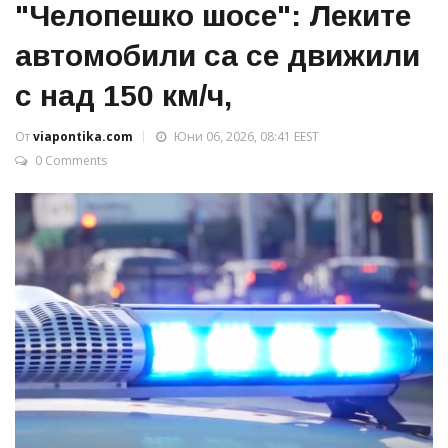
"Челопешко шосе": Леките
автомобили са се движили
с над 150 км/ч,
От
viapontika.com
Юни 06, 2026, 08:41 EEST
0 Comments