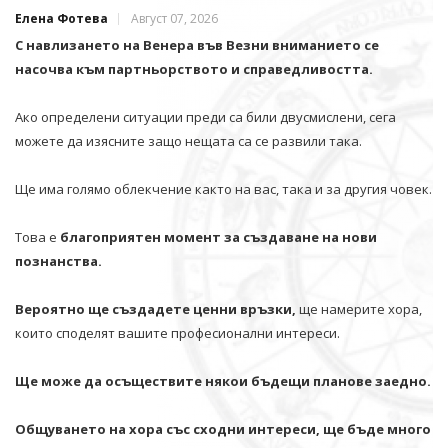
Елена Фотева
Август 07, 2026
С навлизането на Венера във Везни вниманието се
насочва към партньорството и справедливостта.
Ако определени ситуации преди са били двусмислени, сега
можете да изясните защо нещата са се развили така.
Ще има голямо облекчение както на вас, така и за другия човек.
Това е
благоприятен момент за създаване на нови
познанства.
Вероятно ще създадете ценни връзки,
ще намерите хора,
които споделят вашите професионални интереси.
Ще може да осъществите някои бъдещи планове заедно.
Общуването на хора със сходни интереси, ще бъде много