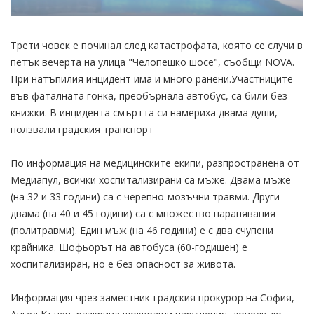
Трети човек е починал след катастрофата, която се случи в
петък вечерта на улица "Челопешко шосе", съобщи NOVA.
При натъпилия инцидент има и много ранени.Участниците
във фаталната гонка, преобърнала автобус, са били без
книжки. В инцидента смъртта си намериха двама души,
ползвали градския транспорт
По информация на медицинските екипи, разпространена от
Медиапул, всички хоспитализирани са мъже. Двама мъже
(на 32 и 33 години) са с черепно-мозъчни травми. Други
двама (на 40 и 45 години) са с множество наранявания
(политравми). Един мъж (на 46 години) е с два счупени
крайника. Шофьорът на автобуса (60-годишен) е
хоспитализиран, но е без опасност за живота.
Информация чрез заместник-градския прокурор на София,