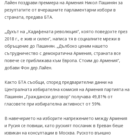
Лайен поздрави премиера на Армения Никол Пашинян за
резултатите от вчерашните парламентарни избори в
страната, предава БТА.
„Духът на „Кадифената революция“, която поведохте през
2018 г., е жив и силен“, написа тя в социалните мрежи в
обръщение до Пашинян. „Дълбоко ценим нашето
сътрудничество с демократична Армения, страната все
повече се приближава към Европа. Стоим до Армения“,
добави Фон дер Лайен.
Както БТА съобщи, според предварителни данни на
Централната избирателна комисия на Армения партията на
Пашинян „Граждански договор“ получава 49,81% от
гласовете при избирателна активност от 59%.
В навечерието на изборите напрежението между Армения
и Русия се повиши, като руският посланик в Ереван беше
извикан на консултации в Москва. Руското външно