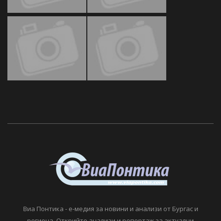
Виа Понтика - е-медия за новини и анализи от Бургас и
региона. Открийте анализи и репортаж за актуални