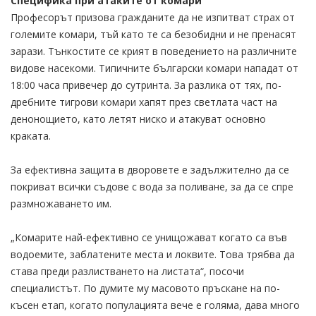
Специфика при атаките от комари
Професорът призова гражданите да не изпитват страх от
големите комари, тъй като те са безобидни и не пренасят
зарази. Тънкостите се крият в поведението на различните
видове насекоми. Типичните български комари нападат от
18:00 часа привечер до сутринта. За разлика от тях, по-
дребните тигрови комари хапят през светлата част на
денонощието, като летят ниско и атакуват основно
краката.
За ефективна защита в дворовете е задължително да се
покриват всички съдове с вода за поливане, за да се спре
размножаването им.
„Комарите най-ефективно се унищожават когато са във
водоемите, заблатените места и локвите. Това трябва да
става преди разлистването на листата“, посочи
специалистът. По думите му масовото пръскане на по-
късен етап, когато популацията вече е голяма, дава много