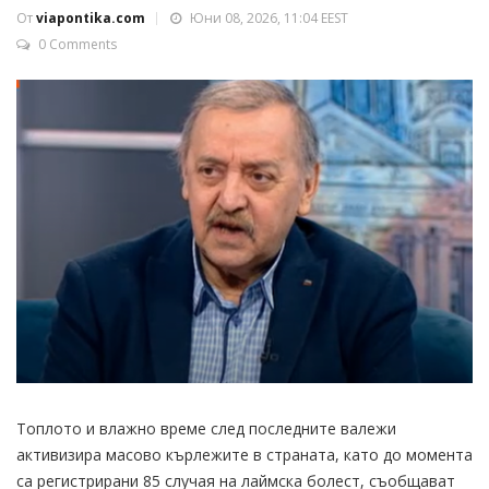
От
viapontika.com
Юни 08, 2026, 11:04 EEST
0 Comments
Топлото и влажно време след последните валежи
активизира масово кърлежите в страната, като до момента
са регистрирани 85 случая на лаймска болест, съобщават