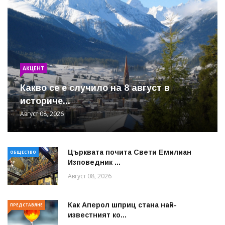
АКЦЕНТ
Какво се е случило на 8 август в
историче...
Август 08, 2026
Църквата почита Свeти Емилиан
ОБЩЕСТВО
Изповедник ...
Август 08, 2026
Как Аперол шприц стана най-
ПРЕДСТАВЯНЕ
известният ко...