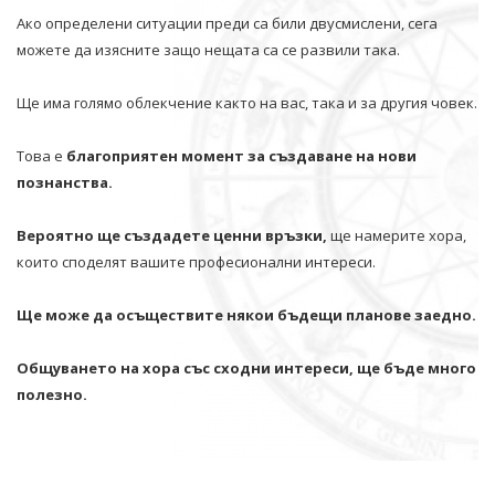
Ако определени ситуации преди са били двусмислени, сега
можете да изясните защо нещата са се развили така.
Ще има голямо облекчение както на вас, така и за другия човек.
Това е
благоприятен момент за създаване на нови
познанства.
Вероятно ще създадете ценни връзки,
ще намерите хора,
които споделят вашите професионални интереси.
Ще може да осъществите някои бъдещи планове заедно.
Общуването на хора със сходни интереси, ще бъде много
полезно.