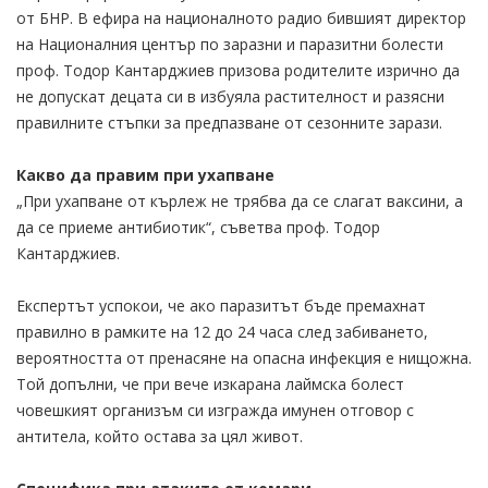
от БНР. В ефира на националното радио бившият директор
на Националния център по заразни и паразитни болести
проф. Тодор Кантарджиев призова родителите изрично да
не допускат децата си в избуяла растителност и разясни
правилните стъпки за предпазване от сезонните зарази.
Какво да правим при ухапване
„При ухапване от кърлеж не трябва да се слагат ваксини, а
да се приеме антибиотик“, съветва проф. Тодор
Кантарджиев.
Експертът успокои, че ако паразитът бъде премахнат
правилно в рамките на 12 до 24 часа след забиването,
вероятността от пренасяне на опасна инфекция е нищожна.
Той допълни, че при вече изкарана лаймска болест
човешкият организъм си изгражда имунен отговор с
антитела, който остава за цял живот.