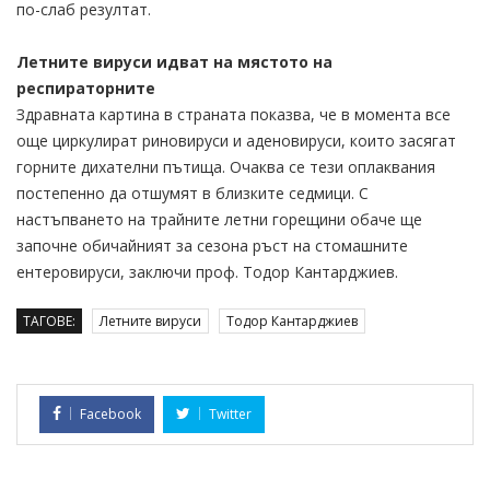
по-слаб резултат.
Летните вируси идват на мястото на
респираторните
Здравната картина в страната показва, че в момента все
още циркулират риновируси и аденовируси, които засягат
горните дихателни пътища. Очаква се тези оплаквания
постепенно да отшумят в близките седмици. С
настъпването на трайните летни горещини обаче ще
започне обичайният за сезона ръст на стомашните
ентеровируси, заключи проф. Тодор Кантарджиев.
ТАГОВЕ:
Летните вируси
Тодор Кантарджиев
Facebook
Twitter