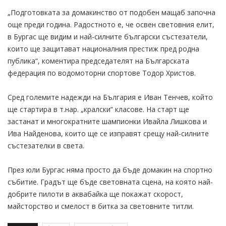
„Подготовката за домакинство от подобен мащаб започна
още преди година. Радостното е, че освен световния елит,
в Бургас ще видим и най-силните български състезатели,
които ще защитават националния престиж пред родна
публика“, коментира председателят на Българската
федерация по водомоторни спортове Тодор Христов.
Сред големите надежди на България е Иван Тенчев, който
ще стартира в т.нар. „кралски“ класове. На старт ще
застанат и многократните шампионки Ивайла Лишкова и
Ива Найденова, които ще се изправят срещу най-силните
състезателки в света.
През юли Бургас няма просто да бъде домакин на спортно
събитие. Градът ще бъде световната сцена, на която най-
добрите пилоти в аквабайка ще покажат скорост,
майсторство и смелост в битка за световните титли.