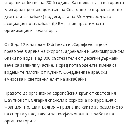
спортни събития на 2026 година. За първи път в историята
България ще бъде домакин на Световното първенство по
джет ски (аквабайк) под егидата на Международната
асоциация по аквабайк (IJSBA) – най-престижната
организация в този спорт.
От 8 до 12 юли плаж Didi Beach в „Сарафово“ ще се
превърне в арена на скорост, адреналин и безкомпромисни
битки по вода. Над 300 състезатели от десетки държави
вече са заявили участие, а сред потвърдените имена са
водещите пилоти от Кувейт, Обединените арабски
емирства и световния елит на аквабайка.
Правото да организира европейския кръг от световния
шампионат България спечели в сериозна конкуренция с
Франция, Полша и Белгия – признание както за развитието
на спорта у нас, така и за професионалната работа на
организаторите.