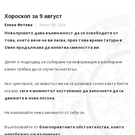
Хороскоп за 9 август
Елена Фотева
Август 08, 2026
Новолунието дава възможност да се освободите от
това, което вече не ви пасва, през това време Сатурн в
Овен продължава да изпитва смелостта ви.
Денят е подходящ за събиране на информация и разбиране
какво трябва да се случи по-нататък.
Ако чувствате, че животът ви не се развива точно както бихте
искали,
сега е моментът постепенно да започнете да се
движите в нова посока.
Не изисквайте невъзможното от себе си.
Възползвайте от
благоприятните обстоятелства, които
неизбежно ще възникнат.