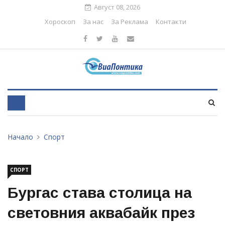
Август 08, 2026
Хороскоп
За нас
За Реклама
Контакти
Начало
Спорт
СПОРТ
Бургас става столица на
световния аквабайк през