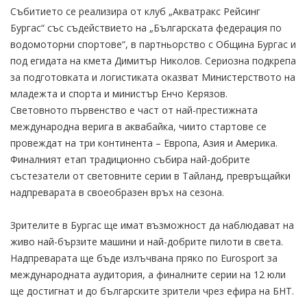
Събитието се реализира от клуб „Акватракс Рейсинг
Бургас“ със съдействието на „Българската федерация по
водомоторни спортове“, в партньорство с Община Бургас и
под егидата на кмета Димитър Николов. Сериозна подкрепа
за подготовката и логистиката оказват Министерството на
младежта и спорта и министър Енчо Керязов.
Световното първенство е част от най-престижната
международна верига в аквабайка, чиито стартове се
провеждат на три континента – Европа, Азия и Америка.
Финалният етап традиционно събира най-добрите
състезатели от световните серии в Тайланд, превръщайки
надпреварата в своеобразен връх на сезона.
Зрителите в Бургас ще имат възможност да наблюдават на
живо най-бързите машини и най-добрите пилоти в света.
Надпреварата ще бъде излъчвана пряко по Eurosport за
международната аудитория, а финалните серии на 12 юли
ще достигнат и до българските зрители чрез ефира на БНТ.