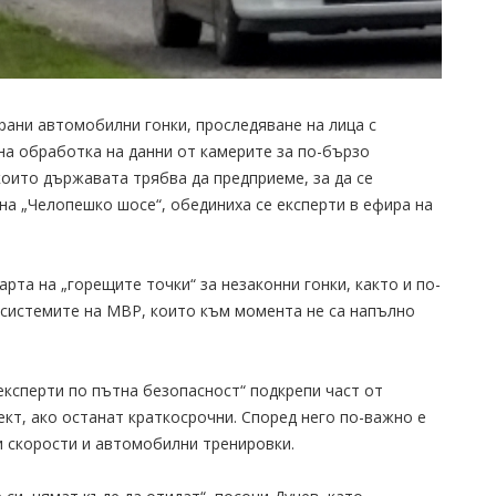
рани автомобилни гонки, проследяване на лица с
а обработка на данни от камерите за по-бързо
 които държавата трябва да предприеме, за да се
на „Челопешко шосе“, обединиха се експерти в ефира на
арта на „горещите точки“ за незаконни гонки, както и по-
системите на МВР, които към момента не са напълно
ксперти по пътна безопасност“ подкрепи част от
ект, ако останат краткосрочни. Според него по-важно е
ки скорости и автомобилни тренировки.