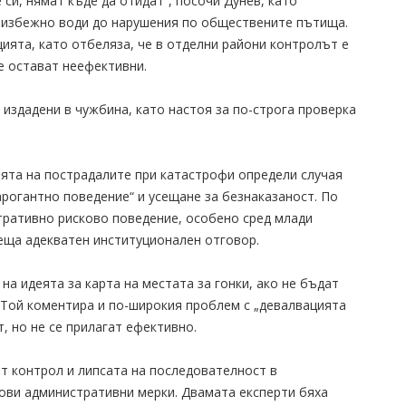
си, нямат къде да отидат“, посочи Дунев, като
неизбежно води до нарушения по обществените пътища.
цията, като отбеляза, че в отделни райони контролът е
те остават неефективни.
 издадени в чужбина, като настоя за по-строга проверка
.
ята на пострадалите при катастрофи определи случая
рогантно поведение“ и усещане за безнаказаност. По
ративно рисково поведение, особено сред млади
еща адекватен институционален отговор.
а идеята за карта на местата за гонки, ако не бъдат
 Той коментира и по-широкия проблем с „девалвацията
, но не се прилагат ефективно.
т контрол и липсата на последователност в
нови административни мерки. Двамата експерти бяха