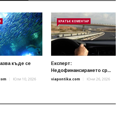
О
КРАТЪК КОМЕНТАР
казва къде се
Експерт:
.
Недофинансирането ср...
.com
Юли 10, 2026
viapontika.com
Юни 26, 2026