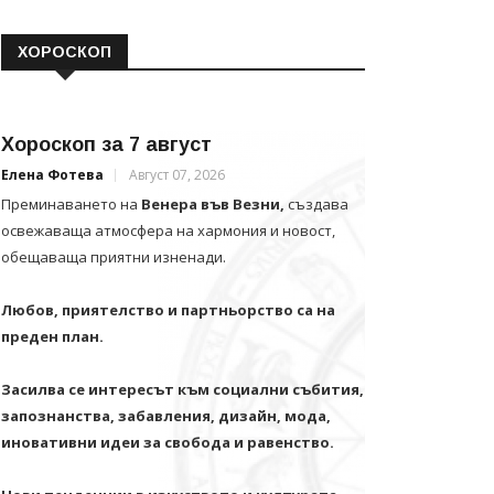
ХОРОСКОП
Хороскоп за 7 август
Елена Фотева
Август 07, 2026
Преминаването на
Венера във Везни,
създава
освежаваща атмосфера на хармония и новост,
обещаваща приятни изненади.
Любов, приятелство и партньорство са на
преден план.
Засилва се интересът към социални събития,
запознанства, забавления, дизайн, мода,
иновативни идеи за свобода и равенство.