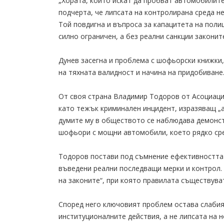
„Хората, които искат да пробват автомобилите 
подчерта, че липсата на контролирана среда 
Той повдигна и въпроса за капацитета на поли
силно ограничен, а без реални санкции закони
Дунев засегна и проблема с шофьорски книжки,
на тяхната валидност и начина на придобиване
От своя страна Владимир Тодоров от Асоциаци
като тежък криминален инцидент, изразяващ „а
думите му в обществото се наблюдава демонст
шофьори с мощни автомобили, което рядко ср
Тодоров постави под съмнение ефективността н
въведени реални последващи мерки и контрол.
на законите“, при която правилата съществуват
Според него ключовият проблем остава слабия
институционалните действия, а не липсата на 