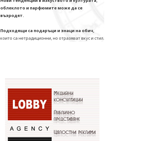
Нови тенденции в изкуството и културата,
облеклото и парфюмите може да се
възродят.
Подходящи са подаръци и знаци на обич,
които са нетрадиционни, но отразяват вкус и стил.