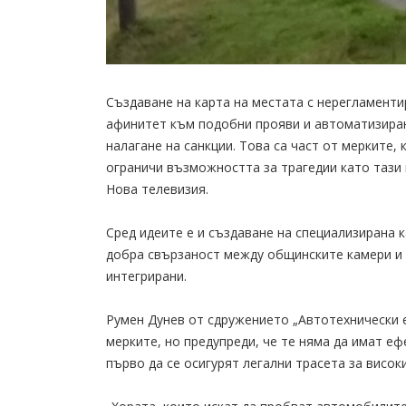
Създаване на карта на местата с нерегламенти
афинитет към подобни прояви и автоматизиран
налагане на санкции. Това са част от мерките,
ограничи възможността за трагедии като тази 
Нова телевизия.
Сред идеите е и създаване на специализирана к
добра свързаност между общинските камери и 
интегрирани.
Румен Дунев от сдружението „Автотехнически е
мерките, но предупреди, че те няма да имат еф
първо да се осигурят легални трасета за висо