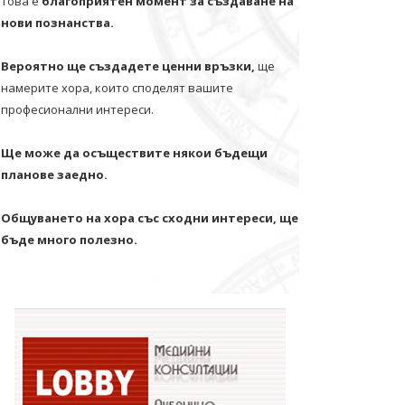
Това е
благоприятен момент за създаване на
нови познанства.
Вероятно ще създадете ценни връзки,
ще
намерите хора, които споделят вашите
професионални интереси.
Ще може да осъществите някои бъдещи
планове заедно.
Общуването на хора със сходни интереси, ще
бъде много полезно.