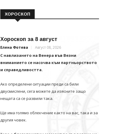
ХОРОСКОП
Хороскоп за 8 август
Елена Фотева
Август 08, 2026
С навлизането на Венера във Везни
вниманието се насочва към партньорството
и справедливостта.
Ако определени ситуации преди са били
двусмислени, сега можете да изясните защо
нещата са се развили така.
Ще има голямо облекчение както на вас, така и за
другия човек.