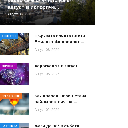
Какво се е случило на 8
август в историче...
Август 08, 2026
Църквата почита Свeти
ОБЩЕСТВО
Емилиан Изповедник ...
Август 08, 2026
Хороскоп за 8 август
ХОРОСКОП
Август 08, 2026
Как Аперол шприц стана
ПРЕДСТАВЯНЕ
най-известният ко...
Август 05, 2026
Жеги до 38° в събота
НА СТЕНАТА