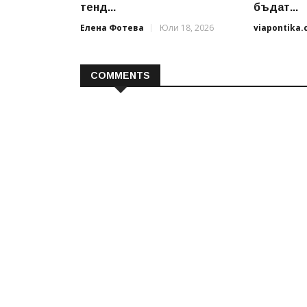
тенд...
бъдат...
Елена Фотева
Юли 18, 2026
viapontika
COMMENTS