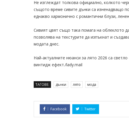
Не изглеждат толкова официално, колкото черн
същото време сивите дънки са изненадващо по
еднакво хармонично с романтични блузи, ленен
Сивият цвят също така помага на облеклото да
позволява на текстурите да изпъкнат и създав
модата днес.
Най-актуалните нюанси за лято 2026 са светло 
винтидж ефект./lady.mail
ТАГОВЕ:
дънки
лято
мода
Facebook
Twitter