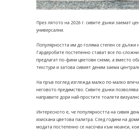
През лятото на 2026 г. сивите дънки заемат це
универсални.
Популярността им до голяма степен се дължи 
Гардеробите постепенно стават все по-сложни
предлагат по-фини цветови схеми, а вместо об
текстури и затова сивият деним заема централ
На пръв поглед изглежда малко по-малко впеча
неговото предимство. Сивите дънки позволяват
направите дори най-простите тоалети визуалн
Интересното е, че популярността на сивия ден
изискана цветова палитра. След години на дом
модата постепенно се насочва към нюанси, ко