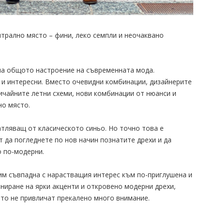
нтрално място – фини, леко семпли и неочаквано
на общото настроение на съвременната мода.
 и интересни. Вместо очевидни комбинации, дизайнерите
ичайните летни схеми, нови комбинации от нюанси и
но място.
тляващ от класическото синьо. Но точно това е
 да погледнете по нов начин познатите дрехи и да
о по-модерни.
им съвпадна с нарастващия интерес към по-приглушена и
иниране на ярки акценти и откровено модерни дрехи,
ито не привличат прекалено много внимание.