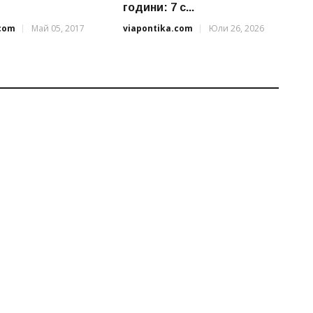
години: 7 с...
.com
Май 05, 2017
viapontika.com
Юли 26, 2026