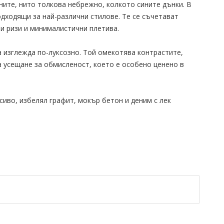
ите, нито толкова небрежно, колкото сините дънки. В
дходящи за най-различни стилове. Те се съчетават
и ризи и минималистични плетива.
 изглежда по-луксозно. Той омекотява контрастите,
а усещане за обмисленост, което е особено ценено в
сиво, избелял графит, мокър бетон и деним с лек