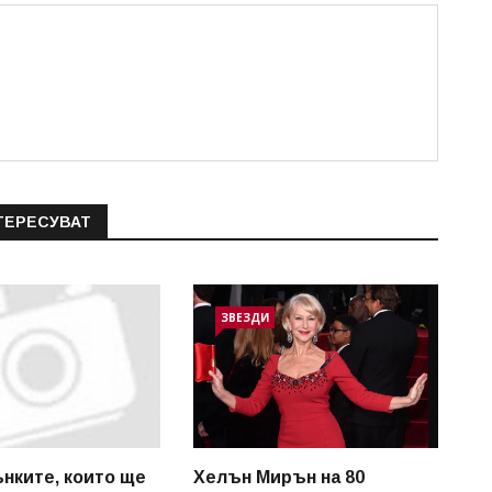
ТЕРЕСУВАТ
ЗВЕЗДИ
нките, които ще
Хелън Мирън на 80