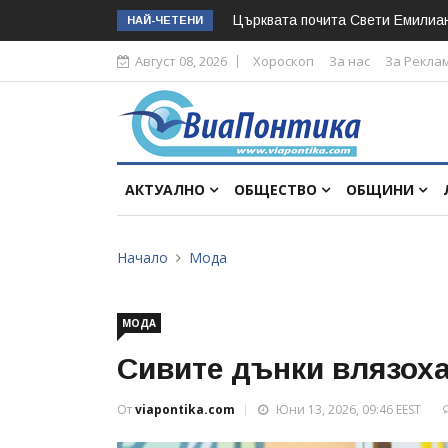
Църквата почита Свeти Емилиа
НАЙ-ЧЕТЕНИ
Август 08, 2026
Хороскоп
За нас
За Рекла
АКТУАЛНО
ОБЩЕСТВО
ОБЩИНИ
Начало
Мода
МОДА
Сивите дънки влязоха
От
viapontika.com
Юни 13, 2026, 09:46 EEST