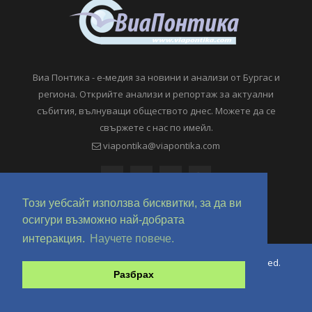
Виа Понтика - е-медия за новини и анализи от Бургас и
региона. Открийте анализи и репортаж за актуални
събития, вълнуващи обществото днес. Можете да се
свържете с нас по имейл.
viapontika@viapontika.com
Този уебсайт използва бисквитки, за да ви
осигури възможно най-добрата
интеракция.
Научете повече.
Copyright © 2018-2024 ViaPontika.com. All Rights Reserved.
Разбрах
Development @ OverHertz Ltd
Ω
За нас
За Реклама
Контакти