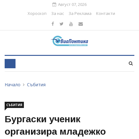
Август 07, 2026
Хороскоп
За нас
За Реклама
Контакти
Начало
Събития
СЪБИТИЯ
Бургаски ученик
организира младежко