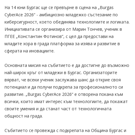
На 14 юни Бургас ще се превърне в сцена на „Burgas
CyberAce 2026“ - амбициозно младежко състезание по
киберсигурност, което обединява технологиите и логиката.
Инициативата се организира от Марин Тончев, ученик в
ПГЕЕ „Константин Фотинов“, с цел да предостави на
младите хора в града платформа за изява и развитие в
сферата на иновациите.
Основната мисия на събитието е да достигне до възможно
най-широк кръг от младежи в Бургас. Организаторите
вярват, че всеки ученик заслужава шанс да открие своя
потенциал и да получи подкрепа за професионалното си
развитие. „Burgas CyberAce 2026“ е отворена покана към
всички, които имат интерес към технологиите, да покажат
своите умения и да станат част от технологичната
общност на града.
Събитието се провежда с подкрепата на Община Бургас и