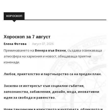
ХОРОСКОП
Хороскоп за 7 август
Елена Фотева
Август 07, 2026
Преминаването на
Венера във Везни,
създава освежаваща
атмосфера на хармония и новост, обещаваща приятни
изненади.
Любов, приятелство и партньорство са на преден план.
Засилва се интересът към социални събития,
запознанства, забавления, дизайн, мода, иновативни
идеи за свобода и равенство.
Нови тенденции в изкуството и културата, облеклото и