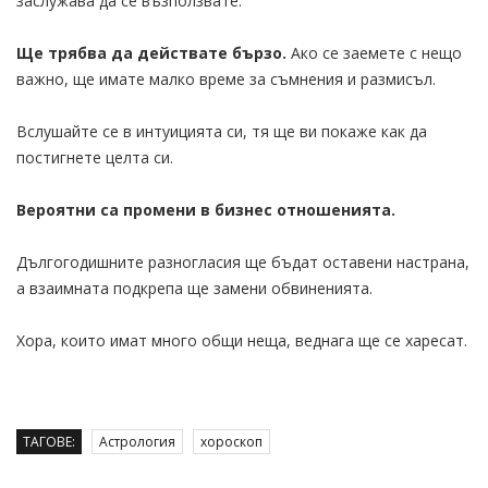
заслужава да се възползвате.
Ще трябва да действате бързо.
Ако се заемете с нещо
важно, ще имате малко време за съмнения и размисъл.
Вслушайте се в интуицията си, тя ще ви покаже как да
постигнете целта си.
Вероятни са промени в бизнес отношенията.
Дългогодишните разногласия ще бъдат оставени настрана,
а взаимната подкрепа ще замени обвиненията.
Хора, които имат много общи неща, веднага ще се харесат.
ТАГОВЕ:
Астрология
хороскоп