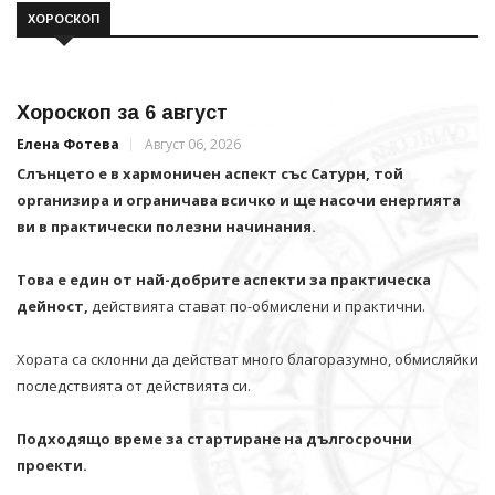
ХОРОСКОП
Хороскоп за 6 август
Елена Фотева
Август 06, 2026
Слънцето е в хармоничен аспект със Сатурн, той
организира и ограничава всичко и щe насочи енергията
ви в практически полезни начинания.
Това е един от най-добрите аспекти за практическа
дейност,
действията стават по-обмислени и практични.
Хората са склонни да действат много благоразумно, обмисляйки
последствията от действията си.
Подходящо време за стартиране на дългосрочни
проекти.