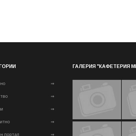
ГОРИИ
ГАЛЕРИЯ "КАФЕТЕРИЯ 
лно
⇒
тво
⇒
ни
⇒
итно
⇒
ен портал
⇒