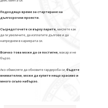
действията си.
Подходящо време за стартиране на
дългосрочни проекти.
Съсредоточете се върху парите,
мислете как
да ги увеличите, да изплатите дългове и да
напреднем в кариерата си.
Всичко това може да се постигне,
макар и не
бързо.
Ако обмисляте да обновите гардероба си,
бъдете
внимателни, може да купите нещо красиво и
много скъпо набързо.