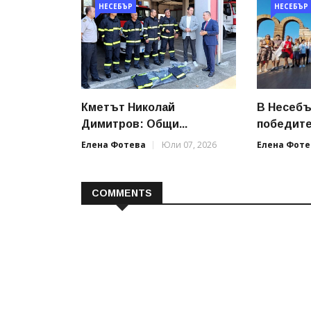
НЕСЕБЪР
НЕСЕБЪР
Кметът Николай
В Несебъ
Димитров: Общи...
победител
Елена Фотева
Юли 07, 2026
Елена Фоте
COMMENTS