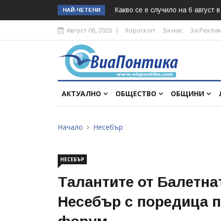
Какво се е случило на 6 август 
НАЙ-ЧЕТЕНИ
Август 06, 2026
Хороскоп
За нас
За Рекла
АКТУАЛНО
ОБЩЕСТВО
ОБЩИНИ
Начало
Несебър
НЕСЕБЪР
Талантите от Балетна
Несебър с поредица п