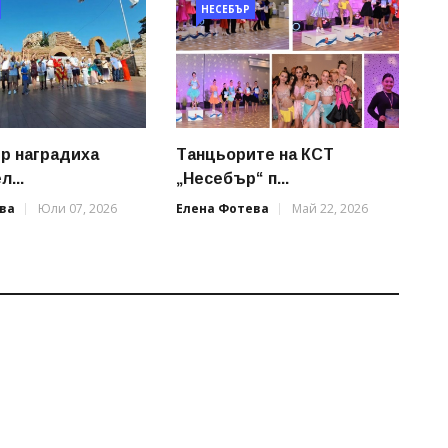
НЕСЕБЪР
р наградиха
Танцьорите на КСТ
...
„Несебър“ п...
ва
Юли 07, 2026
Елена Фотева
Май 22, 2026