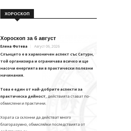
ХОРОСКОП
Хороскоп за 6 август
Елена Фотева
Август 06, 2026
Слънцето е в хармоничен аспект със Сатурн,
той организира и ограничава всичко и щe
насочи енергията ви в практически полезни
начинания.
Това е един от най-добрите аспекти за
практическа дейност,
действията стават по-
обмислени и практични.
Хората са склонни да действат много
благоразумно, обмисляйки последствията от