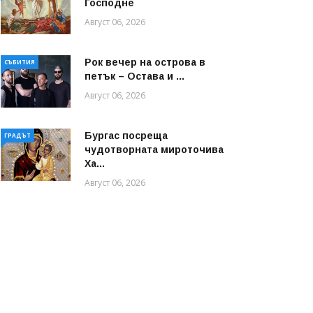
Господне
Август 06, 2026
Рок вечер на острова в
СЪБИТИЯ
петък – Остава и ...
Август 06, 2026
Бургас посреща
ГРАДЪТ
чудотворната мироточива
Ха...
Август 06, 2026