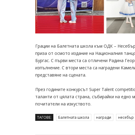
Грации на Балетната школа към ОДК – Несебъ
приза от осмото издание на Националния танцов
Бургас. С първи места са отличени Радина Гео
изпълнение. С втори места са наградени Камел
представяне на сцената.
През годините конкурсът Super Talent competit
таланти от цялата страна, събирайки на едно 
почитатели на изкуството.
ТАГОВЕ:
Балетната школа
награди
несебър