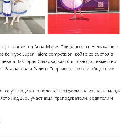
р с ръководител Анна-Мария Трифонова спечелиха шест
 конкурс Super Talent competition, който се състоя в
ргиева и Виктория Славова, както и тяхното съвместно
ия Вълчанова и Радина Георгиева, както и общото им
ion се утвърди като водеща платформа за изява на млади
място над 2000 участници, преподаватели, родители и