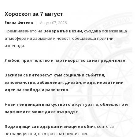
Хороскоп за 7 август
Елена Фотева
Август 07, 2026
Преминаването на
Венера във Везни,
създава освежаваща
атмосфера на хармония и новост, обещаваща приятни
изненади.
Любов, приятелство и партньорство са на преден план.
Засилва се интересът към социални събития,
запознанства, забавления, дизайн, мода, иновативни
идеи за свобода и равенство.
Нови тенденции в изкуството и културата, облеклото и
парфюмите може да се възродят.
Подходящи са подаръци и знаци на обич,
които са
нетрадиционни, но отразяват вкус и стил.