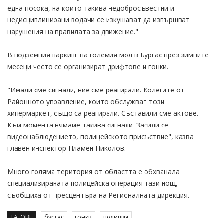
една посока, на които такива недобросъвестни и
недисциплинирани водачи се изкушават да извършват
нарушения на правилата за движение."
В подземния паркинг на големия мол в Бургас през зимните
месеци често се организират дрифтове и гонки.
"Имали сме сигнали, ние сме реагирали. Колегите от
Районното управление, които обслужват този
хипермаркет, също са реагирали. Съставили сме актове.
Към момента нямаме такива сигнали. Засили се
видеонаблюдението, полицейското присъствие", казва
главен инспектор Пламен Николов.
Много голяма територия от областта е обхванала
специализираната полицейска операция тази нощ,
съобщиха от пресцентъра на Регионалната дирекция.
ТАГОВЕ:
бургас
гонки
полиция