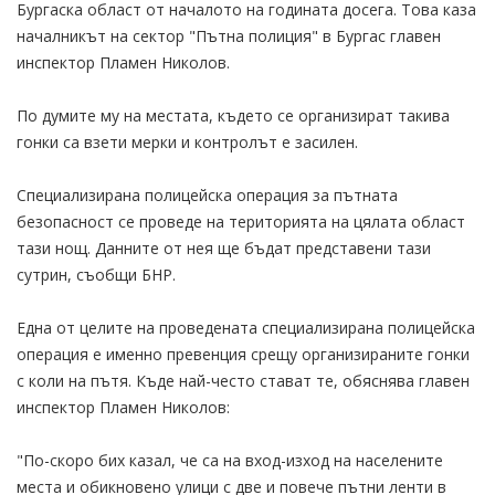
Бургаска област от началото на годината досега. Това каза
началникът на сектор "Пътна полиция" в Бургас главен
инспектор Пламен Николов.
По думите му на местата, където се организират такива
гонки са взети мерки и контролът е засилен.
Специализирана полицейска операция за пътната
безопасност се проведе на територията на цялата област
тази нощ. Данните от нея ще бъдат представени тази
сутрин, съобщи БНР.
Една от целите на проведената специализирана полицейска
операция е именно превенция срещу организираните гонки
с коли на пътя. Къде най-често стават те, обяснява главен
инспектор Пламен Николов:
"По-скоро бих казал, че са на вход-изход на населените
места и обикновено улици с две и повече пътни ленти в