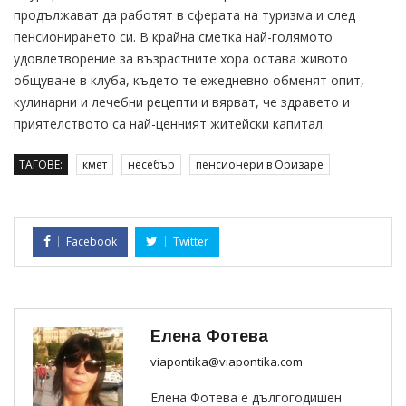
продължават да работят в сферата на туризма и след
пенсионирането си. В крайна сметка най-голямото
удовлетворение за възрастните хора остава живото
общуване в клуба, където те ежедневно обменят опит,
кулинарни и лечебни рецепти и вярват, че здравето и
приятелството са най-ценният житейски капитал.
ТАГОВЕ:
кмет
несебър
пенсионери в Оризаре
Facebook
Twitter
Елена Фотева
viapontika@viapontika.com
Елена Фотева е дългогодишен