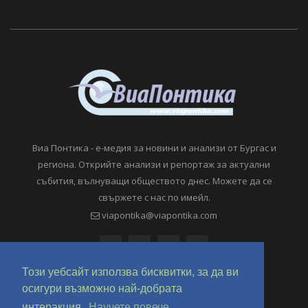
Виа Понтика - е-медия за новини и анализи от Бургас и
региона. Открийте анализи и репортаж за актуални
събития, вълнуващи обществото днес. Можете да се
свържете с нас по имейл.
viapontika@viapontika.com
Този уебсайт използва бисквитки, за да ви
осигури възможно най-добрата
интеракция.
Научете повече.