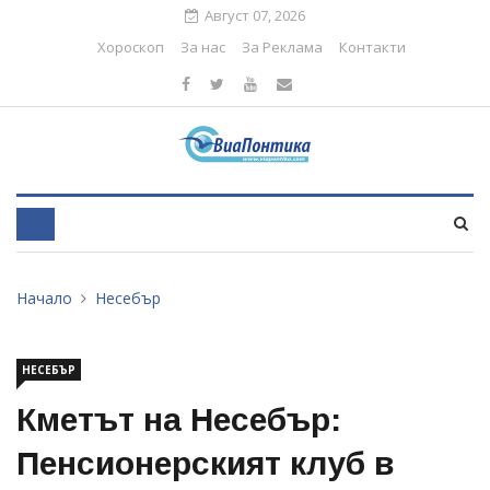
Август 07, 2026
Хороскоп
За нас
За Реклама
Контакти
Начало
Несебър
НЕСЕБЪР
Кметът на Несебър:
Пенсионерският клуб в