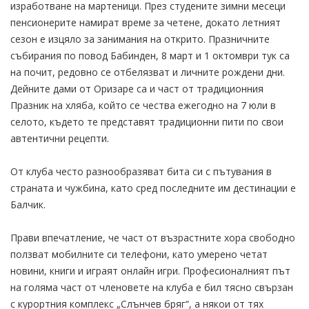
изработване на мартеници. През студените зимни месеци
пенсионерите намират време за четене, докато летният
сезон е изцяло за занимания на открито. Празничните
събирания по повод Бабинден, 8 март и 1 октомври тук са
на почит, редовно се отбелязват и личните рождени дни.
Дейните дами от Оризаре са и част от традиционния
Празник на хляба, който се чества ежегодно на 7 юли в
селото, където те представят традиционни пити по свои
автентични рецепти.
От клуба често разнообразяват бита си с пътувания в
страната и чужбина, като сред последните им дестинации е
Балчик.
Прави впечатление, че част от възрастните хора свободно
ползват мобилните си телефони, като умерено четат
новини, книги и играят онлайн игри. Професионалният път
на голяма част от членовете на клуба е бил тясно свързан
с курортния комплекс „Слънчев бряг“, а някои от тях