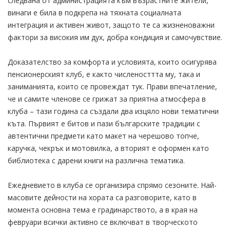
следвана от администрацията към възрастните жители,
винаги е била в подкрепа на тяхната социалната
интеграция и активен живот, защото те са жизненоважни
фактори за високия им дух, добра кондиция и самочувствие.
Доказателство за комфорта и условията, които осигурява
пенсионерският клуб, е както численосттта му, така и
заниманията, които се провеждат тук. Прави впечатление,
че и самите членове се грижат за приятна атмосфера в
клуба – тази година са създали два изцяло нови тематични
къта. Първият е битов и пази българските традиции с
автентични предмети като макет на черешово топче,
каручка, чекрък и мотовилка, а вторият е оформен като
библиотека с дарени книги на различна тематика.
Ежедневието в клуба се организира спрямо сезоните. Най-
масовите дейности на хората са разговорите, като в
момента основна тема е градинарството, а в края на
февруари всички активно се включват в творческото