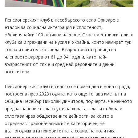
Пенсионерският клуб в несебърското село Оризаре е
еталон за социална интеграция и сплотеност,
обединявайки 100 активни членове. Освен местни жители, в
клуба са и граждани на Русия и Украйна, които намират тук
топла и приятелска среда. Възрастовата граница на
членовете варира от 61 до 94 години, като най-
възрастният от тях е и сред най-редовните и дейни
посетители.
Пенсионерският клуб в селото се помещава в нова сграда,
построена през 2023 година, като още тогава кметът на
Община Несебър Николай Димитров, подчерта, че нейното
предназначение е „да служи на хората – да ги събира и
сплотява чрез обществените дейности, за които е
отредена“. Градоначалникът е категоричен, че
дългогодишната приоритетната социална политика,