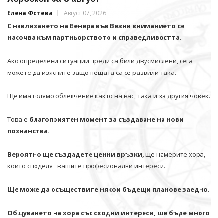
Елена Фотева
Август 07, 2026
С навлизането на Венера във Везни вниманието се
насочва към партньорството и справедливостта.
Ако определени ситуации преди са били двусмислени, сега
можете да изясните защо нещата са се развили така.
Ще има голямо облекчение както на вас, така и за другия човек.
Това е
благоприятен момент за създаване на нови
познанства.
Вероятно ще създадете ценни връзки,
ще намерите хора,
които споделят вашите професионални интереси.
Ще може да осъществите някои бъдещи планове заедно.
Общуването на хора със сходни интереси, ще бъде много