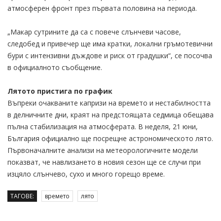
атмосферен фронт през първата половина на периода.
„Макар сутрините да са с повече слънчеви часове,
следобед и привечер ще има кратки, локални гръмотевични
бури с интензивни дъждове и риск от градушки“, се посочва
в официалното съобщение.
Лятото пристига по график
Въпреки очакваните капризи на времето и нестабилността
в делничните дни, краят на предстоящата седмица обещава
пълна стабилизация на атмосферата. В неделя, 21 юни,
България официално ще посрещне астрономическото лято.
Първоначалните анализи на метеорологичните модели
показват, че навлизането в новия сезон ще се случи при
изцяло слънчево, сухо и много горещо време.
ТАГОВЕ:
времето
лято