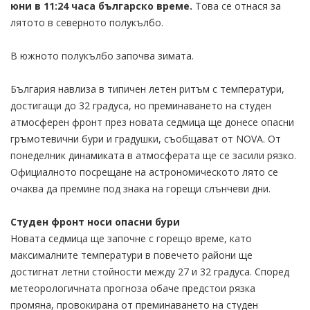
юни в 11:24 часа българско време.
Това се отнася за
лятото в северното полукълбо.
В южното полукълбо започва зимата.
България навлиза в типичен летен ритъм с температури,
достигащи до 32 градуса, но преминаването на студен
атмосферен фронт през новата седмица ще донесе опасни
гръмотевични бури и градушки, съобщават от NOVA. От
понеделник динамиката в атмосферата ще се засили рязко.
Официалното посрещане на астрономическото лято се
очаква да премине под знака на горещи слънчеви дни.
Студен фронт носи опасни бури
Новата седмица ще започне с горещо време, като
максималните температури в повечето райони ще
достигнат летни стойности между 27 и 32 градуса. Според
метеорологичната прогноза обаче предстои рязка
промяна, провокирана от преминаването на студен