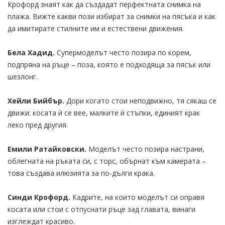
Крофорд знаят как да създадат перфектната снимка на
плажа. Вижте какви пози избират за снимки на пясъка и как
да имитирате стилните им и естествени движения.
Бела Хадид.
Супермоделът често позира по корем,
подпряна на ръце – поза, която е подходяща за пясък или
шезлонг.
Хейли Бийбър.
Дори когато стои неподвижно, тя сякаш се
движи: косата ѝ се вее, малките ѝ стъпки, единият крак
леко пред другия.
Емили Ратайковски.
Моделът често позира настрани,
облегната на ръката си, с торс, обърнат към камерата –
това създава илюзията за по-дълги крака.
Синди Крофорд.
Кадрите, на които моделът си оправя
косата или стои с отпуснати ръце зад главата, винаги
изглеждат красиво.