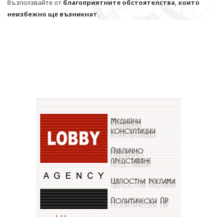
Възползвайте от
благоприятните обстоятелства, които
неизбежно ще възникнат.