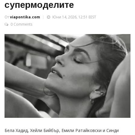
супермоделите
От
viapontika.com
Юни 14, 2026, 12:51 EEST
0 Comments
Бела Хадид, Хейли Бийбър, Емили Ратайковски и Синди