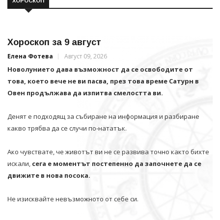
ХОРОСКОП
Хороскоп за 9 август
Елена Фотева
Август 09, 2026
Новолунието дава възможност да се освободите от
това, което вече не ви пасва, през това време Сатурн в
Овен продължава да изпитва смелостта ви.
Денят е подходящ за събиране на информация и разбиране
какво трябва да се случи по-нататък.
Ако чувствате, че животът ви не се развива точно както бихте
искали,
сега е моментът постепенно да започнете да се
движите в нова посока.
Не изисквайте невъзможното от себе си.