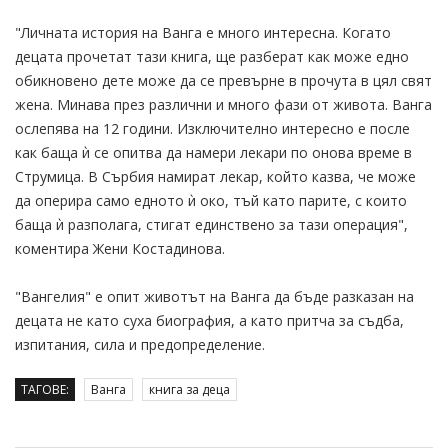
"Личната история на Ванга е много интересна. Когато
децата прочетат тази книга, ще разберат как може едно
обикновено дете може да се превърне в прочута в цял свят
жена. Минава през различни и много фази от живота. Ванга
ослепява на 12 години. Изключително интересно е после
как баща ѝ се опитва да намери лекари по онова време в
Струмица. В Сърбия намират лекар, който казва, че може
да оперира само едното ѝ око, тъй като парите, с които
баща ѝ разполага, стигат единствено за тази операция",
коментира Жени Костадинова.
"Вангелия" е опит животът на Ванга да бъде разказан на
децата не като суха биография, а като притча за съдба,
изпитания, сила и предопределение.
ТАГОВЕ:
Ванга
книга за деца