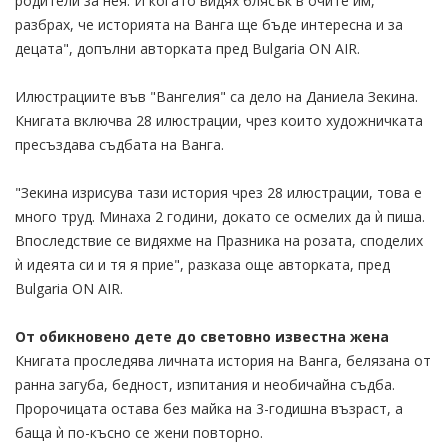
родители за нея. И когато видях блясък в очите им,
разбрах, че историята на Ванга ще бъде интересна и за
децата", допълни авторката пред Bulgaria ON AIR.
Илюстрациите във "Вангелия" са дело на Даниела Зекина.
Книгата включва 28 илюстрации, чрез които художничката
пресъздава съдбата на Ванга.
"Зекина изрисува тази история чрез 28 илюстрации, това е
много труд. Минаха 2 години, докато се осмелих да ѝ пиша.
Впоследствие се видяхме на Празника на розата, споделих
ѝ идеята си и тя я прие", разказа още авторката, пред
Bulgaria ON AIR.
От обикновено дете до световно известна жена
Книгата проследява личната история на Ванга, белязана от
ранна загуба, бедност, изпитания и необичайна съдба.
Пророчицата остава без майка на 3-годишна възраст, а
баща ѝ по-късно се жени повторно.