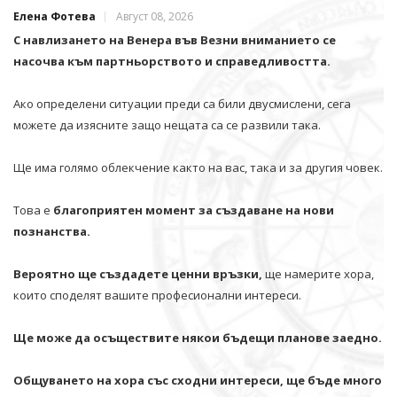
Елена Фотева
Август 08, 2026
С навлизането на Венера във Везни вниманието се
насочва към партньорството и справедливостта.
Ако определени ситуации преди са били двусмислени, сега
можете да изясните защо нещата са се развили така.
Ще има голямо облекчение както на вас, така и за другия човек.
Това е
благоприятен момент за създаване на нови
познанства.
Вероятно ще създадете ценни връзки,
ще намерите хора,
които споделят вашите професионални интереси.
Ще може да осъществите някои бъдещи планове заедно.
Общуването на хора със сходни интереси, ще бъде много