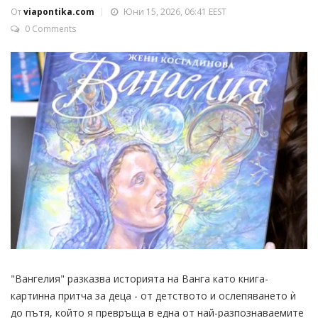
От
viapontika.com
Юни 15, 2026, 06:41 EEST
0 Comments
"Вангелия" разказва историята на Ванга като книга-
картинна притча за деца - от детството и ослепяването ѝ
до пътя, който я превръща в една от най-разпознаваемите