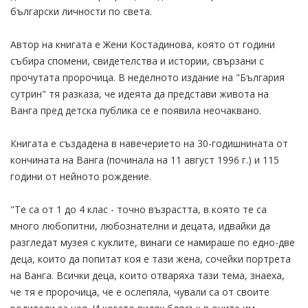
български личности по света.
Автор на книгата е Жени Костадинова, която от години
събира спомени, свидетелства и истории, свързани с
прочутата пророчица. В неделното издание на "България
сутрин" тя разказа, че идеята да представи живота на
Ванга пред детска публика се е появила неочаквано.
Книгата е създадена в навечерието на 30-годишнината от
кончината на Ванга (починала на 11 август 1996 г.) и 115
години от нейното рождение.
"Те са от 1 до 4 клас - точно възрастта, в която те са
много любопитни, любознателни и децата, идвайки да
разгледат музея с куклите, винаги се намираше по едно-две
деца, които да попитат коя е тази жена, сочейки портрета
на Ванга. Всички деца, които отваряха тази тема, знаеха,
че тя е пророчица, че е ослепяла, чували са от своите