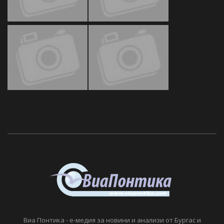
Виа Понтика - е-медия за новини и анализи от Бургас и