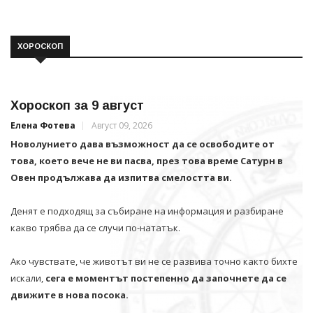
ХОРОСКОП
Хороскоп за 9 август
Елена Фотева
Август 09, 2026
Новолунието дава възможност да се освободите от
това, което вече не ви пасва, през това време Сатурн в
Овен продължава да изпитва смелостта ви.
Денят е подходящ за събиране на информация и разбиране
какво трябва да се случи по-нататък.
Ако чувствате, че животът ви не се развива точно както бихте
искали,
сега е моментът постепенно да започнете да се
движите в нова посока.