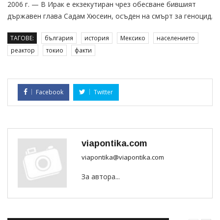
2006 г. — В Ирак е екзекутиран чрез обесване бившият
държавен глава Садам Хюсеин, осъден на смърт за геноцид.
ТАГОВЕ:
българия
история
Мексико
населението
реактор
токио
факти
Facebook
Twitter
viapontika.com
viapontika@viapontika.com
За автора...