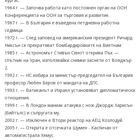
Бургас.
1964 г. — Започва работа като постоянен орган на ООН
Конференцията на ООН за търговия и развитие.
1967 г. — В България е въведена петдневна работна
седмица.
1972 г. — След заповед на американския президент Ричард
Никсън се прекратяват бомбардировките на Виетнам
1985 г. — Астрономът Стивън Синот открива Пък —
спътник на Уран, използвайки снимки заснети от Вояджър
2.
1992 г. — НС избира за министър-председател на България
професор Любен Беров от мандата на ДПС.
1993 г. — Ватиканът и Израел установяват дипломатически
отношения.
1999 г. — В Лондон маниак атакува с нож Джордж Харисън
(Бийтълс) и съпругата му.
2002 г. — Изключен е Втори реактор на АЕЦ Козлодуй.
2005 г. — Открита е отсечката Шумен - Каспичан от
автомагистрала Хемус.