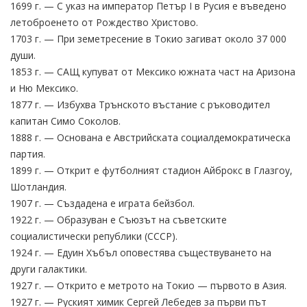
1699 г. — С указ на император Петър I в Русия е въведено
летоброенето от Рождество Христово.
1703 г. — При земетресение в Токио загиват около 37 000
души.
1853 г. — САЩ купуват от Мексико южната част на Аризона
и Ню Мексико.
1877 г. — Избухва Трънското въстание с ръководител
капитан Симо Соколов.
1888 г. — Основана е Австрийската социалдемократическа
партия.
1899 г. — Открит е футболният стадион Айброкс в Глазгоу,
Шотландия.
1907 г. — Създадена е играта бейзбол.
1922 г. — Образуван е Съюзът на съветските
социалистически републики (СССР).
1924 г. — Едуин Хъбъл оповестява съществуването на
други галактики.
1927 г. — Открито е метрото на Токио — първото в Азия.
1927 г. — Руският химик Сергей Лебедев за първи път