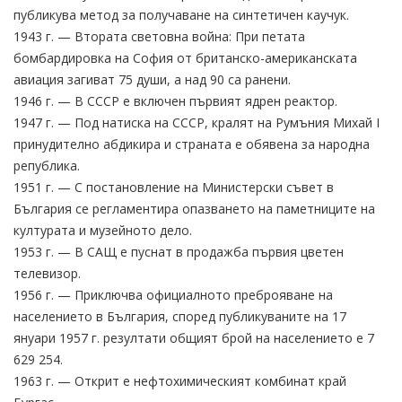
публикува метод за получаване на синтетичен каучук.
1943 г. — Втората световна война: При петата
бомбардировка на София от британско-американската
авиация загиват 75 души, а над 90 са ранени.
1946 г. — В СССР е включен първият ядрен реактор.
1947 г. — Под натиска на СССР, кралят на Румъния Михай I
принудително абдикира и страната е обявена за народна
република.
1951 г. — С постановление на Министерски съвет в
България се регламентира опазването на паметниците на
културата и музейното дело.
1953 г. — В САЩ е пуснат в продажба първия цветен
телевизор.
1956 г. — Приключва официалното преброяване на
населението в България, според публикуваните на 17
януари 1957 г. резултати общият брой на населението е 7
629 254.
1963 г. — Открит е нефтохимическият комбинат край