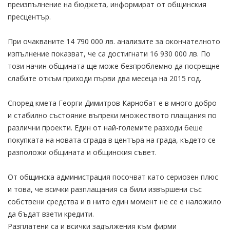
преизпълнение на бюджета, информират от общинския
пресцентър.
При очакваните 14 790 000 лв. анализите за окончателното
изпълнение показват, че са достигнати 16 930 000 лв. По
този начин общината ще може безпроблемно да посрещне
слабите откъм приходи първи два месеца на 2015 год.
Според кмета Георги Димитров Карнобат е в много добро
и стабилно състояние въпреки множеството плащания по
различни проекти. Един от най-големите разходи беше
покупката на новата сграда в центъра на града, където се
разположи общината и общинския съвет.
От общинска администрация посочват като сериозен плюс
и това, че всички разплащания са били извършени със
собствени средства и в нито един момент не се е наложило
да бъдат взети кредити.
Разплатени са и всички задължения към фирми