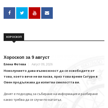
ХОРОСКОП
Хороскоп за 9 август
Елена Фотева
Август 09, 2026
Новолунието дава възможност да се освободите от
това, което вече не ви пасва, през това време Сатурн в
Овен продължава да изпитва смелостта ви.
Денят е подходящ за събиране на информация и разбиране
какво трябва да се случи по-нататък.