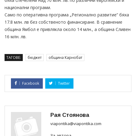
бяха спечелени над 70 млн. лв. по различни европейски и
национални програми.
Само по оперативна програма „Регионално развитие” бяха
17.8 млн. лв без собственото финансиране. В сравнение
община Ямбол е привлякла около 14 млн., а община Сливен
16 млн. лв.
ТАГОВЕ:
бюджет
община Карнобат
Facebook
Twitter
Рая Стоянова
viapontika@viapontika.com
За автора...