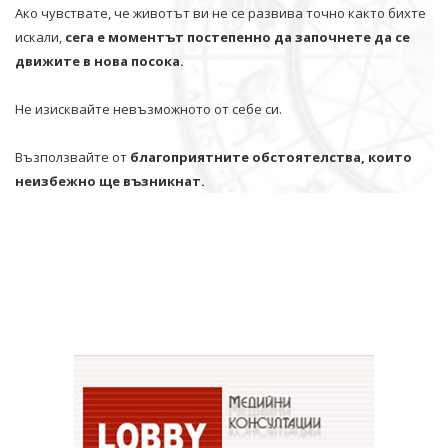
Ако чувствате, че животът ви не се развива точно както бихте
искали,
сега е моментът постепенно да започнете да се
движите в нова посока.
Не изисквайте невъзможното от себе си.
Възползвайте от
благоприятните обстоятелства, които
неизбежно ще възникнат.