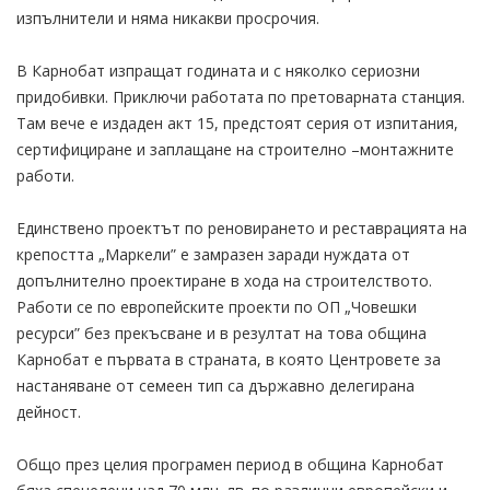
изпълнители и няма никакви просрочия.
В Карнобат изпращат годината и с няколко сериозни
придобивки. Приключи работата по претоварната станция.
Там вече е издаден акт 15, предстоят серия от изпитания,
сертифициране и заплащане на строително –монтажните
работи.
Единствено проектът по реновирането и реставрацията на
крепостта „Маркели” е замразен заради нуждата от
допълнително проектиране в хода на строителството.
Работи се по европейските проекти по ОП „Човешки
ресурси” без прекъсване и в резултат на това община
Карнобат е първата в страната, в която Центровете за
настаняване от семеен тип са държавно делегирана
дейност.
Общо през целия програмен период в община Карнобат