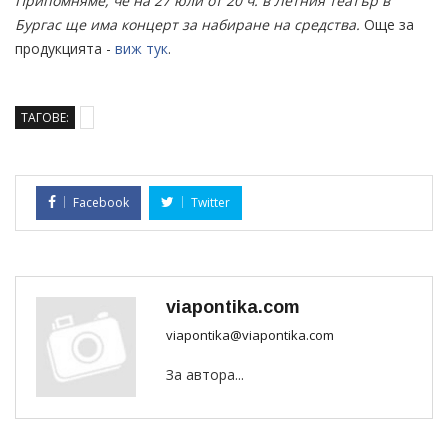
Припомняме, че на 27 юли от 20 ч. в Летния театър в
Бургас ще има концерт за набиране на средства.
Още за
продукцията -
виж тук
.
ТАГОВЕ:
Facebook
Twitter
viapontika.com
viapontika@viapontika.com
За автора...