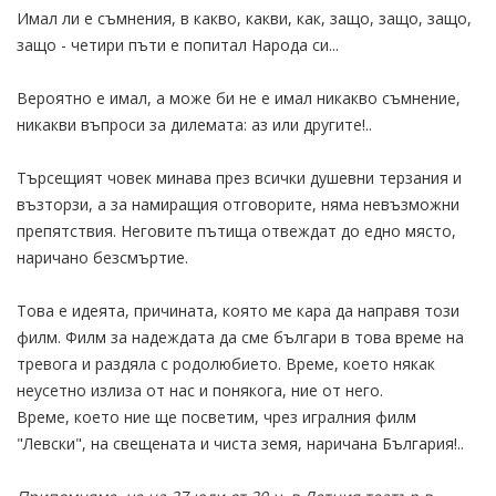
Имал ли е съмнения, в какво, какви, как, защо, защо, защо,
защо - четири пъти е попитал Народа си...
Вероятно е имал, а може би не е имал никакво съмнение,
никакви въпроси за дилемата: аз или другите!..
Търсещият човек минава през всички душевни терзания и
възторзи, а за намиращия отговорите, няма невъзможни
препятствия. Неговите пътища отвеждат до едно място,
наричано безсмъртие.
Това е идеята, причината, която ме кара да направя този
филм. Филм за надеждата да сме българи в това време на
тревога и раздяла с родолюбието. Време, което някак
неусетно излиза от нас и понякога, ние от него.
Време, което ние ще посветим, чрез игралния филм
"Левски", на свещената и чиста земя, наричана България!..