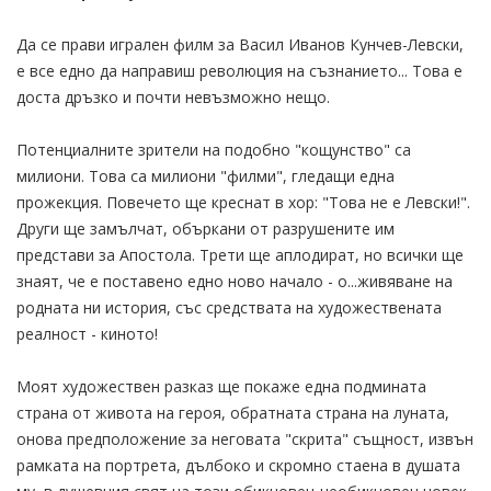
Да се прави игрален филм за Васил Иванов Кунчев-Левски,
е все едно да направиш революция на съзнанието... Това е
доста дръзко и почти невъзможно нещо.
Потенциалните зрители на подобно "кощунство" са
милиони. Това са милиони "филми", гледащи една
прожекция. Повечето ще креснат в хор: "Това не е Левски!".
Други ще замълчат, объркани от разрушените им
представи за Апостола. Трети ще аплодират, но всички ще
знаят, че е поставено едно ново начало - о...живяване на
родната ни история, със средствата на художествената
реалност - киното!
Моят художествен разказ ще покаже една подмината
страна от живота на героя, обратната страна на луната,
онова предположение за неговата "скрита" същност, извън
рамката на портрета, дълбоко и скромно стаена в душата