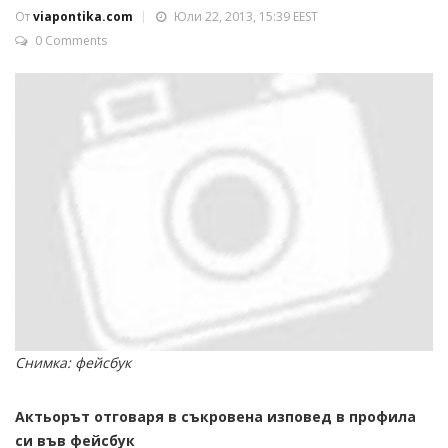
От
viapontika.com
Юли 22, 2013, 15:39 EEST
0 Comments
Снимка: фейсбук
Актьорът отговаря в съкровена изповед в профила
си във фейсбук