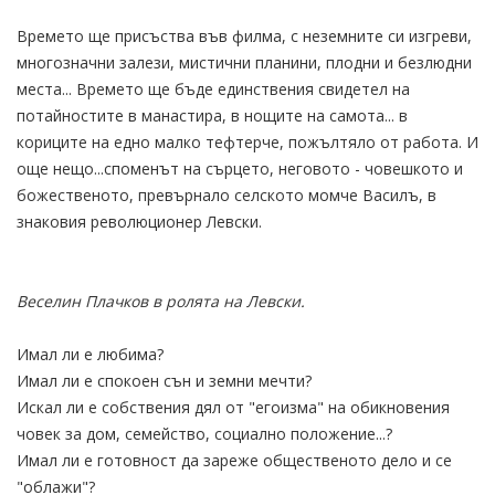
Времето ще присъства във филма, с неземните си изгреви,
многозначни залези, мистични планини, плодни и безлюдни
места... Времето ще бъде единствения свидетел на
потайностите в манастира, в нощите на самота... в
кориците на едно малко тефтерче, пожълтяло от работа. И
още нещо...споменът на сърцето, неговото - човешкото и
божественото, превърнало селското момче Василъ, в
знаковия революционер Левски.
Веселин Плачков в ролята на Левски.
Имал ли е любима?
Имал ли е спокоен сън и земни мечти?
Искал ли е собствения дял от "егоизма" на обикновения
човек за дом, семейство, социално положение...?
Имал ли е готовност да зареже общественото дело и се
"облажи"?