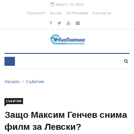
Август 10, 2026
Хороскоп
За нас
За Реклама
Контакти
Начало
Събития
СЪБИТИЯ
Защо Максим Генчев снима
филм за Левски?