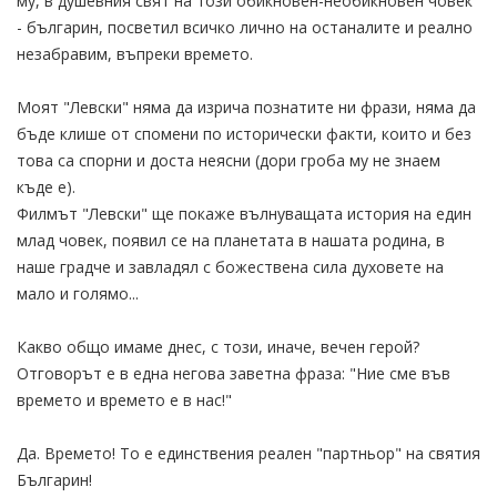
му, в душевния свят на този обикновен-необикновен човек
- българин, посветил всичко лично на останалите и реално
незабравим, въпреки времето.
Моят "Левски" няма да изрича познатите ни фрази, няма да
бъде клише от спомени по исторически факти, които и без
това са спорни и доста неясни (дори гроба му не знаем
къде е).
Филмът "Левски" ще покаже вълнуващата история на един
млад човек, появил се на планетата в нашата родина, в
наше градче и завладял с божествена сила духовете на
мало и голямо...
Какво общо имаме днес, с този, иначе, вечен герой?
Отговорът е в една негова заветна фраза: "Ние сме във
времето и времето е в нас!"
Да. Времето! То е единствения реален "партньор" на святия
Българин!