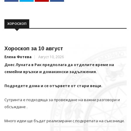
ХОРОСКОП
Хороскоп за 10 август
Елена Фотева
Август 10, 2026
Днес Луната в Рак предполага да отделите време на
семейни връзки и домакински задължения.
Подредете дома и се отървете от стари вещи.
Сутринта е подходяща за провеждане на важни разговори и
обсъждане .
Много идеи ще бъдат реализирани с подкрепата на съюзници.