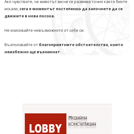
Ако чувствате, че животът ви не се развива точно както бихте
искали,
сега е моментът постепенно да започнете да се
движите в нова посока.
Не изисквайте невъзможното от себе си.
Възползвайте от
благоприятните обстоятелства, които
неизбежно ще възникнат.