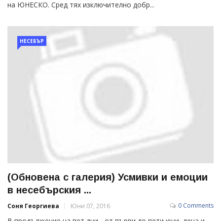
на ЮНЕСКО. Сред тях изключително добр...
НЕСЕБЪР
(Обновена с галерия) Усмивки и емоции
в несебърския ...
0 Comments
Соня Георгиева
Юни 07, 2016
В продължение на пет дни - от първи до пети юни, деца и