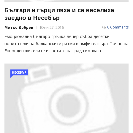
Българи и гърци пяха и се веселиха
заедно в Несебър
0 Comments
Митко Добрев
Юни 27, 2016
Емоционална българо-гръцка вечер събра десетки
почитатели на балканските ритми в амфитеатъра. Точно на
Еньовден жителите и гостите на града имаха в...
НЕСЕБЪР