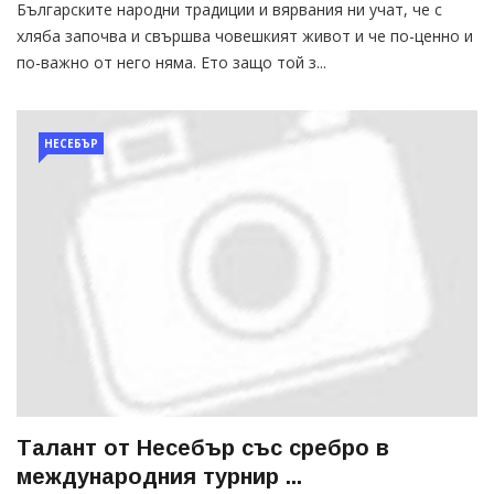
Българските народни традиции и вярвания ни учат, че с
хляба започва и свършва човешкият живот и че по-ценно и
по-важно от него няма. Ето защо той з...
НЕСЕБЪР
Талант от Несебър със сребро в
международния турнир ...