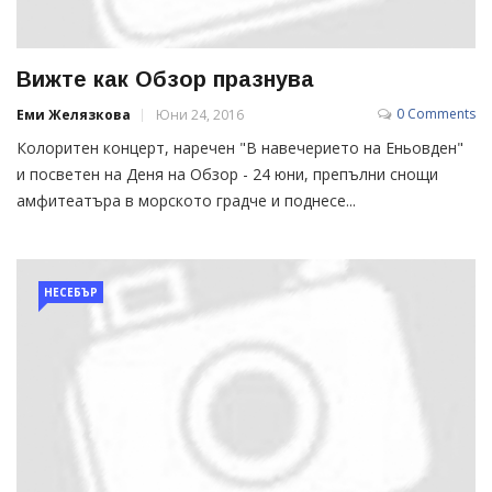
Вижте как Обзор празнува
0 Comments
Еми Желязкова
Юни 24, 2016
Колоритен концерт, наречен "В навечерието на Еньовден"
и посветен на Деня на Обзор - 24 юни, препълни снощи
амфитеатъра в морското градче и поднесе...
НЕСЕБЪР