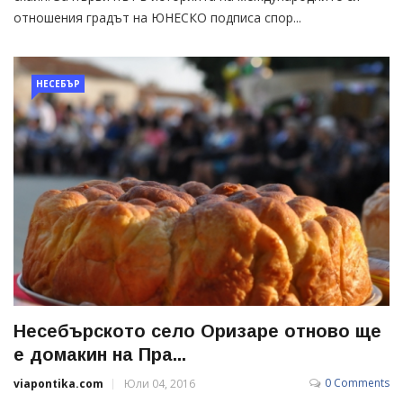
отношения градът на ЮНЕСКО подписа спор...
НЕСЕБЪР
Несебърското село Оризаре отново ще
е домакин на Пра...
0 Comments
viapontika.com
Юли 04, 2016