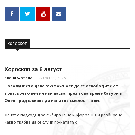
ХОРОСКОП
Хороскоп за 9 август
Елена Фотева
Август 09, 2026
Новолунието дава възможност да се освободите от
това, което вече не ви пасва, през това време Сатурн в
Овен продължава да изпитва смелостта ви.
Денят е подходящ за събиране на информация и разбиране
какво трябва да се случи по-нататък.