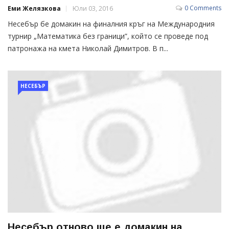
0 Comments
Еми Желязкова
Юли 03, 2016
Несебър бе домакин на финалния кръг на Международния
турнир „Математика без граници”, който се проведе под
патронажа на кмета Николай Димитров. В п...
НЕСЕБЪР
Несебър отново ще е домакин на