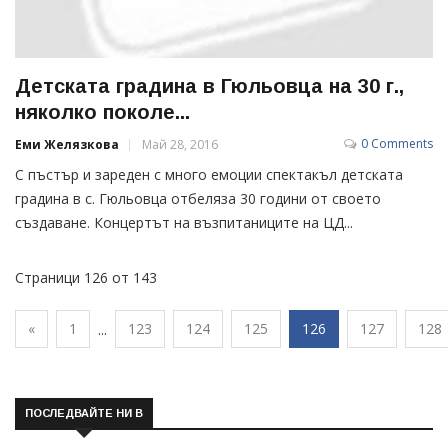
Детската градина в Гюльовца на 30 г.,
няколко поколе...
0 Comments
Еми Желязкова
Май 28, 2016
С пъстър и зареден с много емоции спектакъл детската
градина в с. Гюльовца отбеляза 30 години от своето
създаване. Концертът на възпитаниците на ЦД...
Страници 126 от 143
«
1
123
124
125
126
127
128
...
ПОСЛЕДВАЙТЕ НИ В