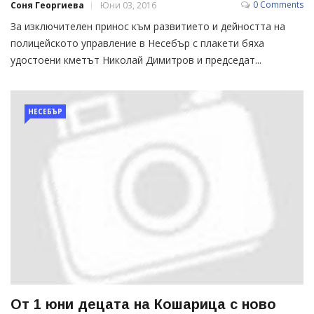
0 Comments
Соня Георгиева
Юни 03, 2016
За изключителен принос към развитието и дейността на
полицейското управление в Несебър с плакети бяха
удостоени кметът Николай Димитров и председат...
НЕСЕБЪР
От 1 юни децата на Кошарица с ново