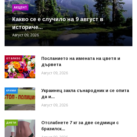
АКЦЕНТ
Какво се е случило на 9 август в
историче...
Август 09, 2026
Посланието на имената на цветя и
ОТ БЛИЗО
дървета
Август 09, 2026
Украинец закла сънародник и се опита
КРИМИ
да и...
Август 09, 2026
Отслабнете 7 кг за две седмици с
ДИЕТИ
бразилск...