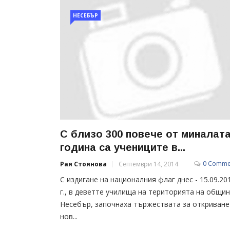
НЕСЕБЪР
С близо 300 повече от миналат
година са учениците в...
0 Comme
Рая Стоянова
Септември 14, 2014
С издигане на националния флаг днес - 15.09.20
г., в деветте училища на територията на общи
Несебър, започнаха тържествата за откриване
нов...