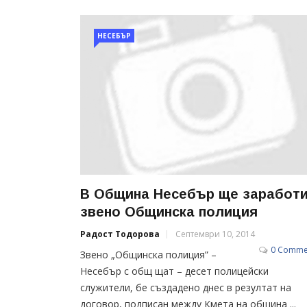
НЕСЕБЪР
В Община Несебър ще заработ
звено Общинска полиция
Радост Тодорова
Септември 10, 2014
0 Comme
Звено „Общинска полиция” –
Несебър с общ щат – десет полицейски
служители, бе създадено днес в резултат на
договор, подписан между Кмета на община ...