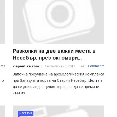
Разкопки на две важни места в
Несебър, през октомври...
nts
0 Comments
viapontika.com
Септември 26, 2014
Започна проучване на археологическия комплекса
по
при Западната порта на Стария Несебър. Целта е
да се доизследва целия терен, за да се премине
към из...
НЕСЕБЪР