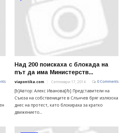
Над 200 поискаха с блокада на
път да има Министерств...
nts
0 Comments
viapontika.com
Септември 17, 2014
[b]Автор: Алекс Иванова[/b] Представители на
Съюза на собствениците в Слънчев бряг излязоха
ен
днес на протест, като блокираха за кратко
движението...