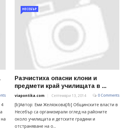
НЕСЕБЪР
а
Разчистиха опасни клони и
предмети край училищата в ...
nts
0 Comments
viapontika.com
Септември 13, 2014
14
[b]Автор: Еми Желязкова[/b] Общинските власти в
на
Несебър са организирали оглед на районите
 на
около училищата и детските градини и
отстраняване на о...