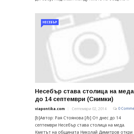
НЕСЕБЪР
Несебър става столица на меда
до 14 септември (Снимки)
0 Comme
viapontika.com
Септември 02, 2014
[b]Автор: Рая Стоянова [/b] От днес до 14
септември Несебър става столица на меда.
Кметът на общината Николай Димитров откри