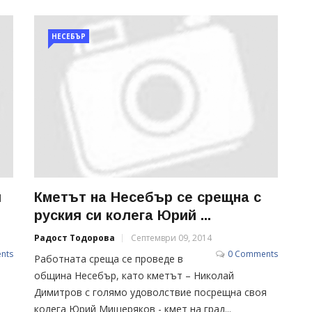
НЕСЕБЪР
и
Кметът на Несебър се срещна с
руския си колега Юрий ...
Радост Тодорова
Септември 09, 2014
nts
0 Comments
Работната среща се проведе в
община Несебър, като кметът – Николай
Димитров с голямо удоволствие посрещна своя
колега Юрий Мищеряков - кмет на град...