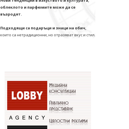
Нови тенденции в изкуството и културата,
облеклото и парфюмите може да се
възродят.
Подходящи са подаръци и знаци на обич,
които са нетрадиционни, но отразяват вкус и стил.