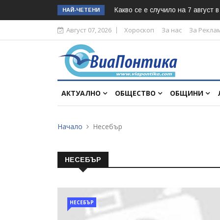
Какво се е случило на 7 август 
НАЙ-ЧЕТЕНИ
Август 07, 2026
Хороскоп
За нас
За Рекла
АКТУАЛНО
ОБЩЕСТВО
ОБЩИНИ
Начало
Несебър
НЕСЕБЪР
НЕСЕБЪР