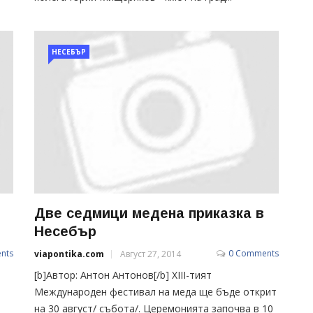
НЕСЕБЪР
Две седмици медена приказка в
Несебър
nts
0 Comments
viapontika.com
Август 27, 2014
[b]Автор: Антон Антонов[/b] XIII-тият
Международен фестивал на меда ще бъде открит
на 30 август/ събота/. Церемонията започва в 10