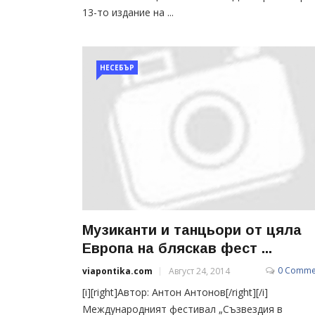
13-то издание на ...
НЕСЕБЪР
Музиканти и танцьори от цяла
Европа на бляскав фест ...
0 Comme
viapontika.com
Август 24, 2014
[i][right]Автор: Антон Антонов[/right][/i]
Международният фестивал „Съзвездия в