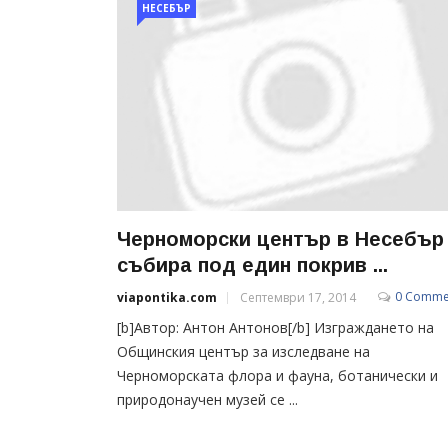
НЕСЕБЪР
Черноморски център в Несебър
събира под един покрив ...
0 Comme
viapontika.com
Септември 17, 2014
[b]Автор: Антон Антонов[/b] Изграждането на
Общинския център за изследване на
Черноморската флора и фауна, ботанически и
природонаучен музей се ...