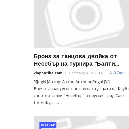
Бронз за танцова двойка от
Несебър на турнира "Балти...
0 Comme
viapontika.com
Септември 30, 2014
[i][right]Автор: Антон Антонов[/right][/i]
Впечатляващ успех постигнаха децата на Клуб 
спортни танци "Несебър" от руския град Санкт
Петербург. ...
НЕСЕБЪР