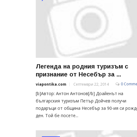
Легенда на родния туризъм с
признание от Несебър за ...
0 Comme
viapontika.com
Септември 22, 2014
[b]Автор: Антон Антонов[/b] Доайенът на
българския туризъм Петър Дойчев получи
подаръци от община Несебър за 90-ия си рожд
ден. Той бе посете...