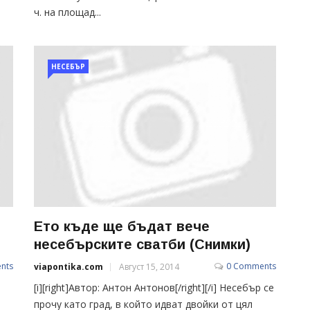
ч. на площад...
НЕСЕБЪР
Ето къде ще бъдат вече
несебърските сватби (Снимки)
nts
0 Comments
viapontika.com
Август 15, 2014
[i][right]Автор: Антон Антонов[/right][/i] Несебър се
прочу като град, в който идват двойки от цял