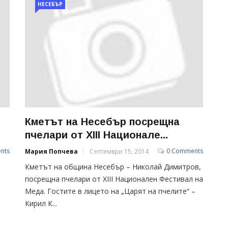
НЕСЕБЪР
Кметът на Несебър посрещна
пчелари от XIII Национале...
nts
0 Comments
Мария Попчева
Септември 15, 2014
Кметът на община Несебър – Николай Димитров,
посрещна пчелари от XIII Национален Фестивал на
Меда. Гостите в лицето на „Царят на пчелите“ –
Кирил К...