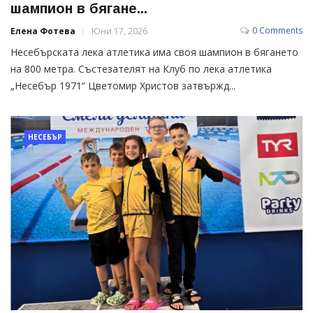
шампион в бягане...
0 Comments
Елена Фотева
Юни 17, 2026
Несебърската лека атлетика има своя шампион в бягането
на 800 метра. Състезателят на Клуб по лека атлетика
„Несебър 1971“ Цветомир Христов затвържд...
НЕСЕБЪР