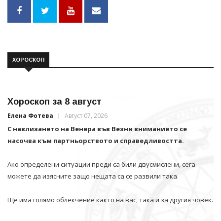
ХОРОСКОП
Хороскоп за 8 август
Елена Фотева
Август 07, 2026
С навлизането на Венера във Везни вниманието се
насочва към партньорството и справедливостта.
Ако определени ситуации преди са били двусмислени, сега
можете да изясните защо нещата са се развили така.
Ще има голямо облекчение както на вас, така и за другия човек.