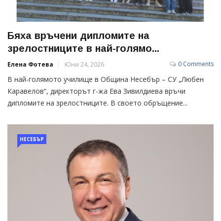
Бяха връчени дипломите на
зрелостниците в най-голямо...
0 Comments
Елена Фотева
Юни 24, 2026
В най-голямото училище в Община Несебър – СУ „Любен
Каравелов“, директорът г-жа Ева Зивилдиева връчи
дипломите на зрелостниците. В своето обръщение...
НЕСЕБЪР