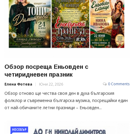
Обзор посреща Еньовден с
четиридневен празник
0 Comments
Елена Фотева
Юни 22, 2026
Обзор отново ще чества своя ден в духа българския
фолклор и съвременна българска музика, посрещайки един
от най-обичаните летни празници – Еньовден...
НЕСЕБЪР