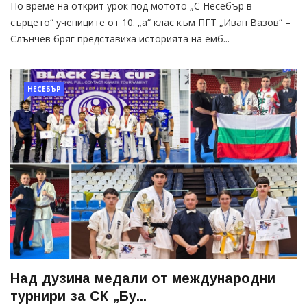
По време на открит урок под мотото „С Несебър в
сърцето“ учениците от 10. „а“ клас към ПГТ „Иван Вазов“ –
Слънчев бряг представиха историята на емб...
НЕСЕБЪР
Над дузина медали от международни
турнири за СК „Бу...