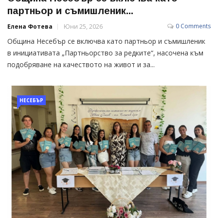
партньор и съмишленик...
0 Comments
Елена Фотева
Юни 25, 2026
Община Несебър се включва като партньор и съмишленик
в инициативата „Партньорство за редките“, насочена към
подобряване на качеството на живот и за...
НЕСЕБЪР