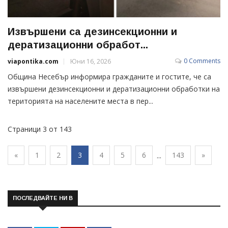
Извършени са дезинсекционни и
дератизационни обработ...
0 Comments
viapontika.com
Юни 16, 2026
Община Несебър информира гражданите и гостите, че са
извършени дезинсекционни и дератизационни обработки на
територията на населените места в пер...
Страници 3 от 143
«
1
2
3
4
5
6
143
»
...
ПОСЛЕДВАЙТЕ НИ В