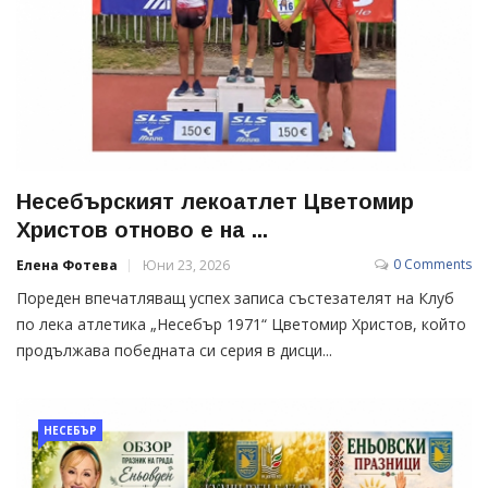
Несебърският лекоатлет Цветомир
Христов отново е на ...
0 Comments
Елена Фотева
Юни 23, 2026
Пореден впечатляващ успех записа състезателят на Клуб
по лека атлетика „Несебър 1971“ Цветомир Христов, който
продължава победната си серия в дисци...
НЕСЕБЪР