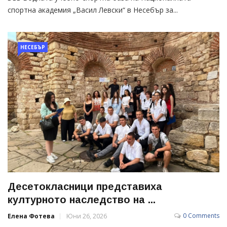
спортна академия „Васил Левски“ в Несебър за...
НЕСЕБЪР
Десетокласници представиха
културното наследство на ...
0 Comments
Елена Фотева
Юни 26, 2026