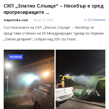
СКП „Златно Слънце“ – Несебър е сред
прогресиращите ...
0 Comments
viapontika.com
Юни 16, 2026
Състезателите на СКП „Златно Слънце“ – Несебър се
представи отлично на VII Международен турнир по плуване
„Смели делфини“, събрал над 550 състезат...
НЕСЕБЪР