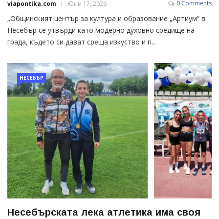
0 Comments
viapontika.com
Юни 17, 2026
„Общинският център за култура и образование „Артиум“ в
Несебър се утвърди като модерно духовно средище на
града, където си дават среща изкуство и п...
НЕСЕБЪР
Несебърската лека атлетика има своя