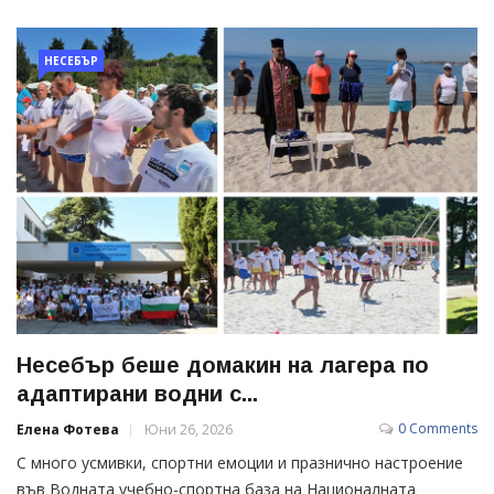
НЕСЕБЪР
Несебър беше домакин на лагера по
адаптирани водни с...
0 Comments
Елена Фотева
Юни 26, 2026
С много усмивки, спортни емоции и празнично настроение
във Водната учебно-спортна база на Националната