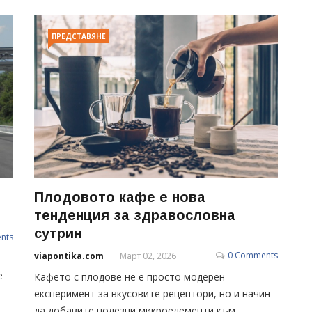
ПРЕДСТАВЯНЕ
Плодовото кафе е нова
тенденция за здравословна
сутрин
nts
0 Comments
viapontika.com
Март 02, 2026
е
Кафето с плодове не е просто модерен
експеримент за вкусовите рецептори, но и начин
да добавите полезни микроелементи към