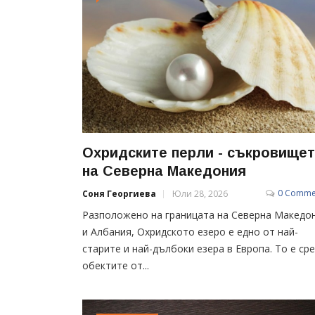
Охридските перли - съкровище
на Северна Македония
0 Comme
Соня Георгиева
Юли 28, 2026
Разположено на границата на Северна Македо
и Албания, Охридското езеро е едно от най-
старите и най-дълбоки езера в Европа. То е ср
обектите от...