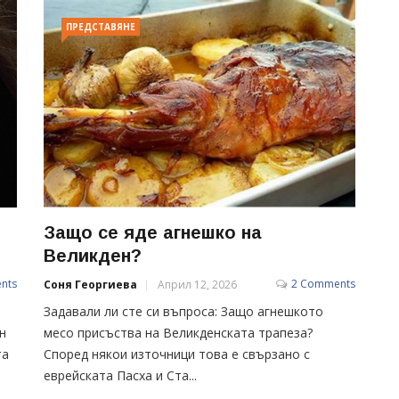
ПРЕДСТАВЯНЕ
Защо се яде агнешко на
Великден?
nts
2 Comments
Соня Георгиева
Април 12, 2026
Задавали ли сте си въпроса: Защо агнешкото
н
месо присъства на Великденската трапеза?
та
Според някои източници това е свързано с
еврейската Пасха и Ста...