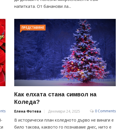
напитката. От бананови ла...
ПРЕДСТАВЯНЕ
Как елхата стана символ на
Коледа?
nts
0 Comments
Елена Фотева
Декември 24, 2025
й-
В исторически план коледното дърво не винаги е
си
било такова, каквото го познаваме днес, нито е