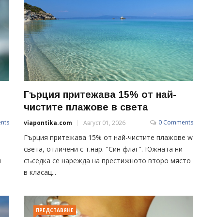
Гърция притежава 15% от най-
чистите плажове в света
nts
0 Comments
viapontika.com
Август 01, 2026
Гърция притежава 15% от най-чистите плажове w
л
света, отличени с т.нар. "Син флаг". Южната ни
ш
съседка се нарежда на престижното второ място
в класац...
ПРЕДСТАВЯНЕ