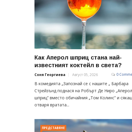
Как Аперол шприц стана най-
известният коктейл в света?
0 Comme
Соня Георгиева
Август 05, 2026
В комедията „Запознай се с нашите „ Барбара
Стрейзънд поднася на Робърт Де Ниро „Аперо
шприц” вместо обичайния „Том Колинс” и сяка
отваря вратата...
ПРЕДСТАВЯНЕ