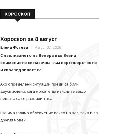
ХОРОСКОП
Хороскоп за 8 август
Елена Фотева
Август 07, 2026
С навлизането на Венера във Везни
вниманието се насочва към партньорството
и справедливостта.
Ако определени ситуации преди са били
двусмислени, сега можете да изясните защо
нещата са се развили така.
Ще има голямо облекчение както на вас, така и за
другия човек.