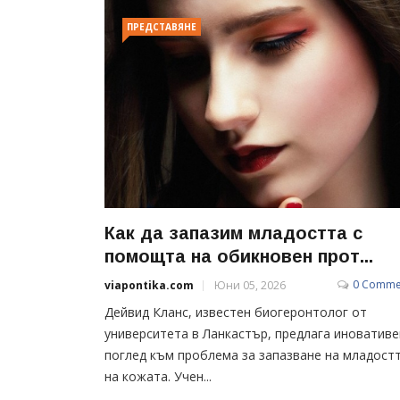
ПРЕДСТАВЯНЕ
Как да запазим младостта с
помощта на обикновен прот...
0 Comme
viapontika.com
Юни 05, 2026
Дейвид Кланс, известен биогеронтолог от
университета в Ланкастър, предлага иновативе
поглед към проблема за запазване на младост
на кожата. Учен...