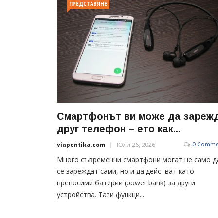
ПРЕДСТАВЯНЕ
Смартфонът ви може да зареж
друг телефон – ето как...
0 Comme
viapontika.com
Юли 26, 2026
Много съвременни смартфони могат не само д
се зареждат сами, но и да действат като
преносими батерии (power bank) за други
устройства. Тази функци...