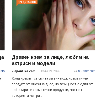
ПРЕДСТАВЯНЕ
да
Древен крем за лице, любим на
актриси и модели
nts
0 Comments
viapontika.com
Юли 19, 2026
а
Колд кремът се смята за винтидж козметичен
продукт от мнозина днес, но всъщност е един от
най-старите козметични продукти, част от
историята на гри...