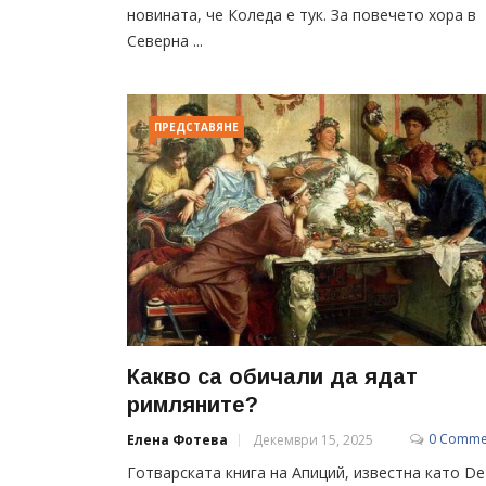
новината, че Коледа е тук. За повечето хора в
Северна ...
ПРЕДСТАВЯНЕ
Какво са обичали да ядат
римляните?
0 Comme
Елена Фотева
Декември 15, 2025
Готварската книга на Апиций, известна като De