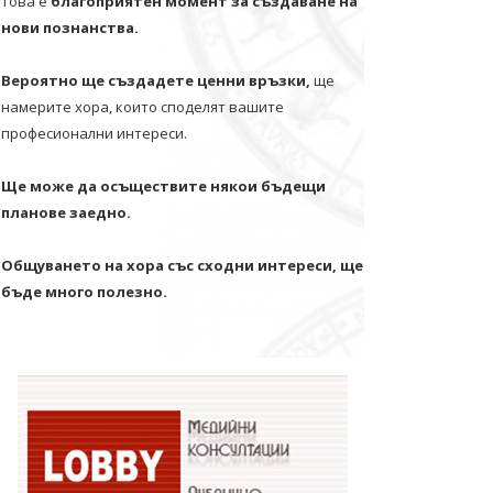
Това е
благоприятен момент за създаване на
нови познанства.
Вероятно ще създадете ценни връзки,
ще
намерите хора, които споделят вашите
професионални интереси.
Ще може да осъществите някои бъдещи
планове заедно.
Общуването на хора със сходни интереси, ще
бъде много полезно.