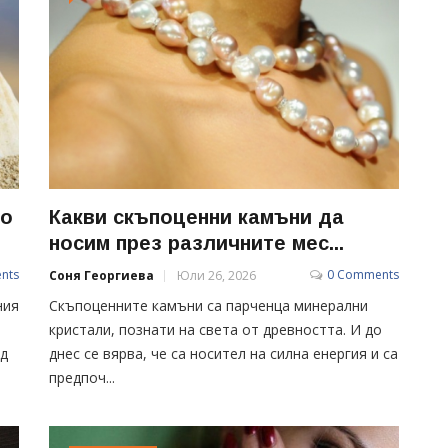
то
Какви скъпоценни камъни да
носим през различните мес...
nts
0 Comments
Соня Георгиева
Юли 26, 2026
ния
Скъпоценните камъни са парченца минерални
кристали, познати на света от древността. И до
ед
днес се вярва, че са носител на силна енергия и са
предпоч...