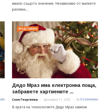
имало същото значение. Независимо от малките
разлики,...
ПРЕДСТАВЯНЕ
Дядо Мраз има електронна поща,
забравете хартиените ...
nts
0 Comments
Соня Георгиева
Декември 11, 2025
В ерата на технологиите Дядо Мраз замени